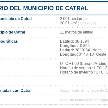
IO DEL MUNICIPIO DE CATRAL
unicipio de Catral
2 001 hectáreas
20,01 km²
(7,73 sq mi)
cipio de Catral
11 metros de altitud
ográficas
Latitud:
38.1594
Longitud:
-0.805
Latitud:
38° 9' 34'' Norte
Longitud:
0° 48' 18'' Oeste
UTC
+1:00 (Europe/Madrid)
Horario de verano : UTC +2
Horario de invierno : UTC +
nadas con Catral
Actualmente, el municipio de C
Catral no forma parte de ningú