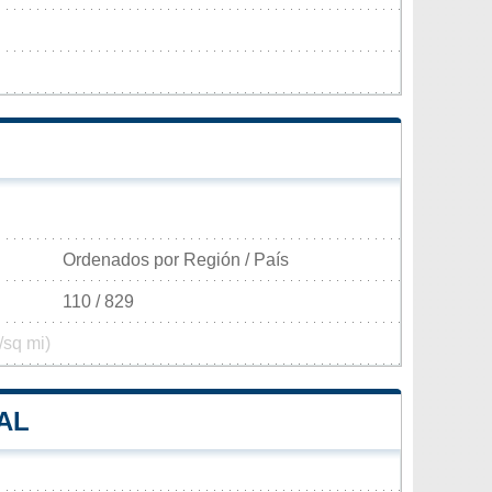
Ordenados por Región / País
110 / 829
/sq mi)
AL