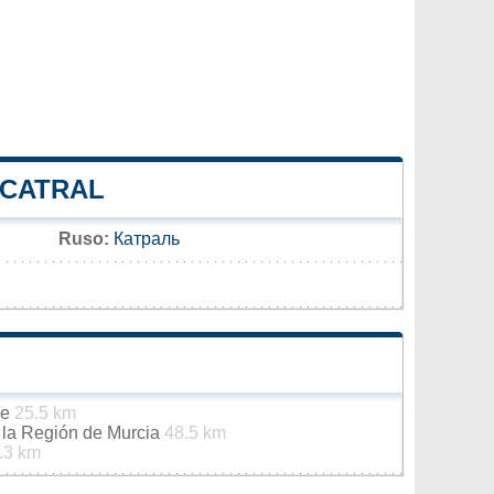
 CATRAL
Ruso:
Катраль
he
25.5 km
e la Región de Murcia
48.5 km
.3 km