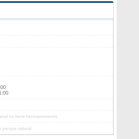
:00
1:00
atral no tiene hermanamiento
n parque natural