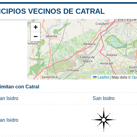
CIPIOS VECINOS DE CATRAL
+
−
Leaflet
|
Map data ©
Op
imitan con Catral
an Isidro
San Isidro
an Isidro