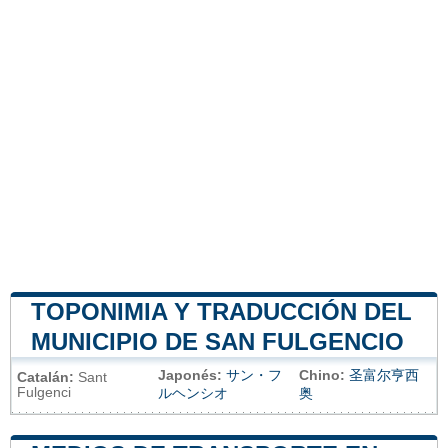
TOPONIMIA Y TRADUCCIÓN DEL
MUNICIPIO DE SAN FULGENCIO
Japonés:
サン・フ
Chino:
圣富尔亨西
Catalán:
Sant
Fulgenci
ルヘンシオ
奥