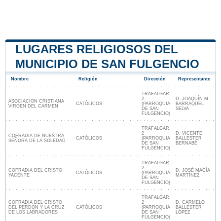
LUGARES RELIGIOSOS DEL
MUNICIPIO DE SAN FULGENCIO
Nombre
Religión
Dirección
Representante
TRAFALGAR,
2
D. JOAQUÍN M.
ASOCIACION CRISTIANA
CATÓLICOS
(PARROQUIA
BARRAQUEL
VIRGEN DEL CARMEN
DE SAN
SELVA
FULGENCIO)
TRAFALGAR,
2
D. VICENTE
COFRADIA DE NUESTRA
CATÓLICOS
(PARROQUIA
BALLESTER
SEÑORA DE LA SOLEDAD
DE SAN
BERNABÉ
FULGENCIO)
TRAFALGAR,
2
COFRADIA DEL CRISTO
D. JOSÉ MACÍA
CATÓLICOS
(PARROQUIA
YACENTE
MARTÍNEZ
DE SAN
FULGENCIO)
TRAFALGAR,
COFRADIA DEL CRISTO
2
D. CARMELO
DEL PERDON Y LA CRUZ
CATÓLICOS
(PARROQUIA
BALLESTER
DE LOS LABRADORES
DE SAN
LÓPEZ
FULGENCIO)