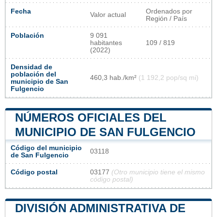
Fecha
Ordenados por
Valor actual
Región / País
Población
9 091
habitantes
109 / 819
(2022)
Densidad de
población del
460,3 hab./km²
(1 192,2 pop/sq mi)
municipio de San
Fulgencio
NÚMEROS OFICIALES DEL
MUNICIPIO DE SAN FULGENCIO
Código del municipio
03118
de San Fulgencio
Código postal
03177
(Otro municipio tiene el mismo
código postal)
DIVISIÓN ADMINISTRATIVA DE