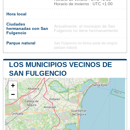
Horario de invierno : UTC +1:00
Hora local
Ciudades
Actualmente, el municipio de San
hermanadas con San
Fulgencio no tiene hermanamiento
Fulgencio
Parque natural
San Fulgencio no forma parte de ningún
parque natural
LOS MUNICIPIOS VECINOS DE
SAN FULGENCIO
+
−