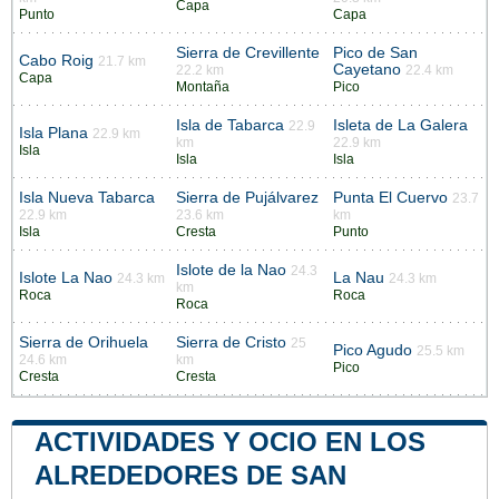
Capa
Punto
Capa
Sierra de Crevillente
Pico de San
Cabo Roig
21.7 km
Cayetano
22.2 km
22.4 km
Capa
Montaña
Pico
Isla de Tabarca
Isleta de La Galera
22.9
Isla Plana
22.9 km
km
22.9 km
Isla
Isla
Isla
Isla Nueva Tabarca
Sierra de Pujálvarez
Punta El Cuervo
23.7
22.9 km
23.6 km
km
Isla
Cresta
Punto
Islote de la Nao
24.3
Islote La Nao
La Nau
24.3 km
24.3 km
km
Roca
Roca
Roca
Sierra de Orihuela
Sierra de Cristo
25
Pico Agudo
25.5 km
24.6 km
km
Pico
Cresta
Cresta
ACTIVIDADES Y OCIO EN LOS
ALREDEDORES DE SAN