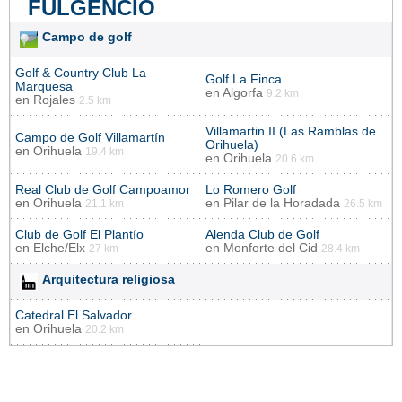
FULGENCIO
Campo de golf
Golf & Country Club La
Golf La Finca
Marquesa
en
Algorfa
9.2 km
en
Rojales
2.5 km
Villamartin II (Las Ramblas de
Campo de Golf Villamartín
Orihuela)
en
Orihuela
19.4 km
en
Orihuela
20.6 km
Real Club de Golf Campoamor
Lo Romero Golf
en
Orihuela
en
Pilar de la Horadada
21.1 km
26.5 km
Club de Golf El Plantío
Alenda Club de Golf
en
Elche/Elx
en
Monforte del Cid
27 km
28.4 km
Arquitectura religiosa
Catedral El Salvador
en
Orihuela
20.2 km