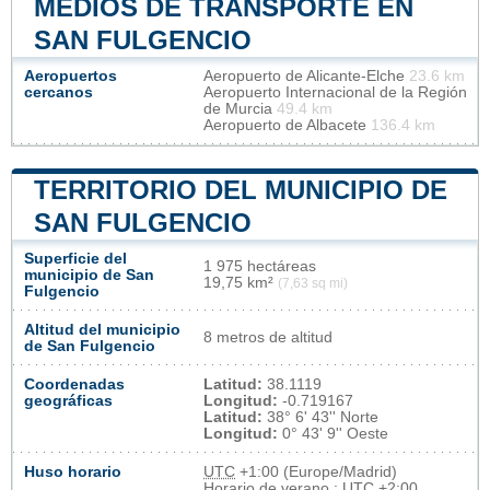
MEDIOS DE TRANSPORTE EN
SAN FULGENCIO
Aeropuertos
Aeropuerto de Alicante-Elche
23.6 km
cercanos
Aeropuerto Internacional de la Región
de Murcia
49.4 km
Aeropuerto de Albacete
136.4 km
TERRITORIO DEL MUNICIPIO DE
SAN FULGENCIO
Superficie del
1 975 hectáreas
municipio de San
19,75 km²
(7,63 sq mi)
Fulgencio
Altitud del municipio
8 metros de altitud
de San Fulgencio
Coordenadas
Latitud:
38.1119
geográficas
Longitud:
-0.719167
Latitud:
38° 6' 43'' Norte
Longitud:
0° 43' 9'' Oeste
Huso horario
UTC
+1:00 (Europe/Madrid)
Horario de verano : UTC +2:00