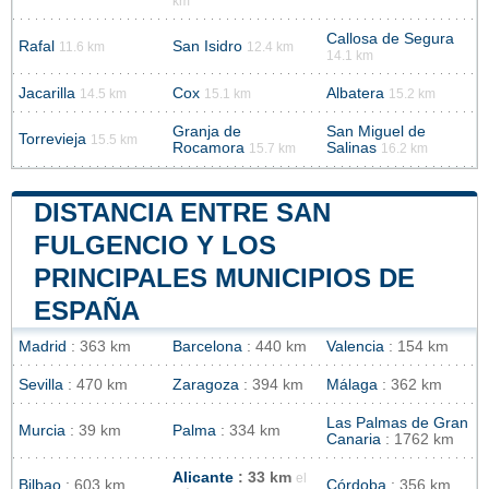
km
Callosa de Segura
Rafal
San Isidro
11.6 km
12.4 km
14.1 km
Jacarilla
Cox
Albatera
14.5 km
15.1 km
15.2 km
Granja de
San Miguel de
Torrevieja
15.5 km
Rocamora
Salinas
15.7 km
16.2 km
DISTANCIA ENTRE SAN
FULGENCIO Y LOS
PRINCIPALES MUNICIPIOS DE
ESPAÑA
Madrid
: 363 km
Barcelona
: 440 km
Valencia
: 154 km
Sevilla
: 470 km
Zaragoza
: 394 km
Málaga
: 362 km
Las Palmas de Gran
Murcia
: 39 km
Palma
: 334 km
Canaria
: 1762 km
Alicante
: 33 km
el
Bilbao
: 603 km
Córdoba
: 356 km