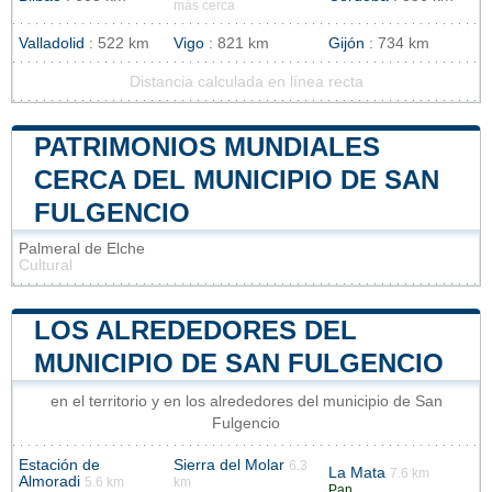
más cerca
Valladolid
: 522 km
Vigo
: 821 km
Gijón
: 734 km
Distancia calculada en línea recta
PATRIMONIOS MUNDIALES
CERCA DEL MUNICIPIO DE SAN
FULGENCIO
Palmeral de Elche
Cultural
LOS ALREDEDORES DEL
MUNICIPIO DE SAN FULGENCIO
en el territorio y en los alrededores del municipio de San
Fulgencio
Estación de
Sierra del Molar
6.3
La Mata
7.6 km
Almoradi
5.6 km
km
Pan