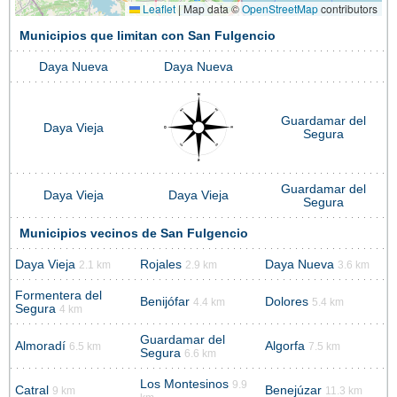
Leaflet
|
Map data ©
OpenStreetMap
contributors
Municipios que limitan con San Fulgencio
Daya Nueva
Daya Nueva
Guardamar del
Daya Vieja
Segura
Guardamar del
Daya Vieja
Daya Vieja
Segura
Municipios vecinos de San Fulgencio
Daya Vieja
Rojales
Daya Nueva
2.1 km
2.9 km
3.6 km
Formentera del
Benijófar
Dolores
4.4 km
5.4 km
Segura
4 km
Guardamar del
Almoradí
Algorfa
6.5 km
7.5 km
Segura
6.6 km
Los Montesinos
9.9
Catral
Benejúzar
9 km
11.3 km