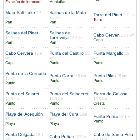
Estación de ferrocarril
Montañas
Mata Salt Lake
Salinas de la Mata
7.6
Torre del Pinet
9.7 km
km
7.6 km
Torre
Pan
Pan
Salinas del Pinet
Salinas de
Cabo Cerven
13.9 km
Torrevieja
10.9 km
12.5 km
Capa
Pan
Pan
Cabo Cervera
Punta del Castillo
Punta Margallo
13.9
15
15
km
km
km
Capa
Punto
Punto
Punta de la Cornuda
Punta Carral
Punta Pilas
15 km
15 km
15 km
Punto
Punto
Punto
Punta del Salaret
Punta del Saladeret
Sierra de Callosa
15.5 km
15.5 km
15.8 km
Punto
Punto
Cresta
Playa del Acequión
Playa del Cura
16.8
Punta Prima
18.1 km
16.3 km
km
Punto
Playa
Playa
Punta Delgada
Cabo de Santa Pola
18.1
Cabo Peñas
19.9 km
km
20.3 km