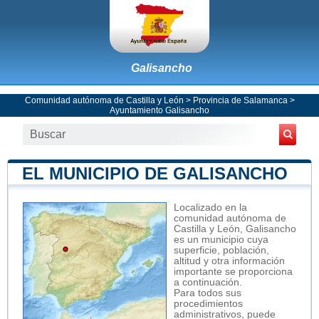
Galisancho
Comunidad autónoma de Castilla y León
>
Provincia de Salamanca
>
Ayuntamiento Galisancho
EL MUNICIPIO DE GALISANCHO
Localizado en la
comunidad autónoma de
Castilla y León, Galisancho
es un municipio cuya
superficie, población,
altitud y otra información
importante se proporciona
a continuación.
Para todos sus
procedimientos
administrativos, puede