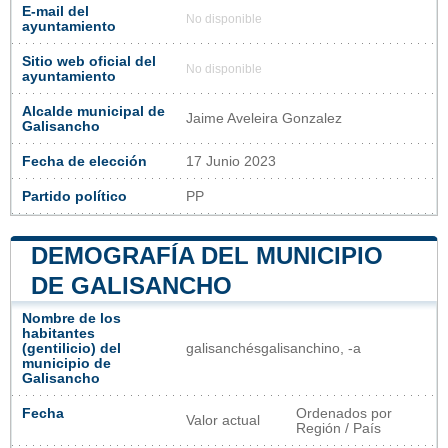
E-mail del
No disponible
ayuntamiento
Sitio web oficial del
No disponible
ayuntamiento
Alcalde municipal de
Jaime Aveleira Gonzalez
Galisancho
Fecha de elección
17 Junio 2023
Partido político
PP
DEMOGRAFÍA DEL MUNICIPIO
DE GALISANCHO
Nombre de los
habitantes
(gentilicio) del
galisanchésgalisanchino, -a
municipio de
Galisancho
Fecha
Ordenados por
Valor actual
Región / País