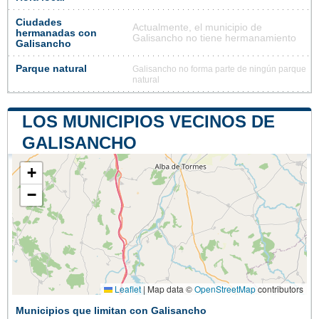
Ciudades
Actualmente, el municipio de
hermanadas con
Galisancho no tiene hermanamiento
Galisancho
Parque natural
Galisancho no forma parte de ningún parque
natural
LOS MUNICIPIOS VECINOS DE
GALISANCHO
+
−
Leaflet
|
Map data ©
OpenStreetMap
contributors
Municipios que limitan con Galisancho