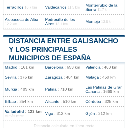
Monterrubio de la
Terradillos
Valdecarros
10.7 km
11.5 km
Sierra
11.7 km
Aldeaseca de Alba
Pedrosillo de los
Montejo
13.8 km
Aires
12.2 km
13.1 km
DISTANCIA ENTRE GALISANCHO
Y LOS PRINCIPALES
MUNICIPIOS DE ESPAÑA
Madrid
: 161 km
Barcelona
: 653 km
Valencia
: 463 km
Sevilla
: 376 km
Zaragoza
: 404 km
Málaga
: 459 km
Las Palmas de Gran
Murcia
: 489 km
Palma
: 710 km
Canaria
: 1669 km
Bilbao
: 354 km
Alicante
: 510 km
Córdoba
: 325 km
Valladolid
: 123 km
Vigo
: 312 km
Gijón
: 312 km
el más cerca
Distancia calculada en línea recta