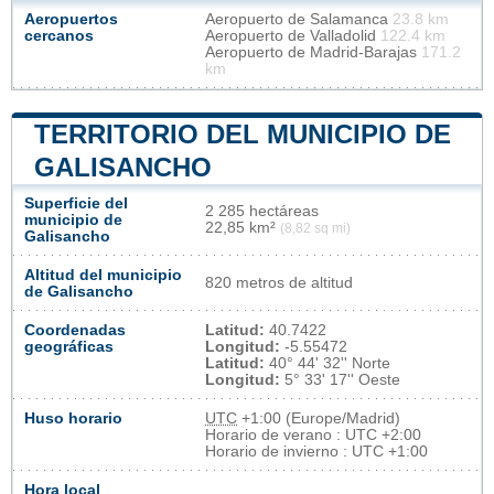
Aeropuertos
Aeropuerto de Salamanca
23.8 km
cercanos
Aeropuerto de Valladolid
122.4 km
Aeropuerto de Madrid-Barajas
171.2
km
TERRITORIO DEL MUNICIPIO DE
GALISANCHO
Superficie del
2 285 hectáreas
municipio de
22,85 km²
(8,82 sq mi)
Galisancho
Altitud del municipio
820 metros de altitud
de Galisancho
Coordenadas
Latitud:
40.7422
geográficas
Longitud:
-5.55472
Latitud:
40° 44' 32'' Norte
Longitud:
5° 33' 17'' Oeste
Huso horario
UTC
+1:00 (Europe/Madrid)
Horario de verano : UTC +2:00
Horario de invierno : UTC +1:00
Hora local