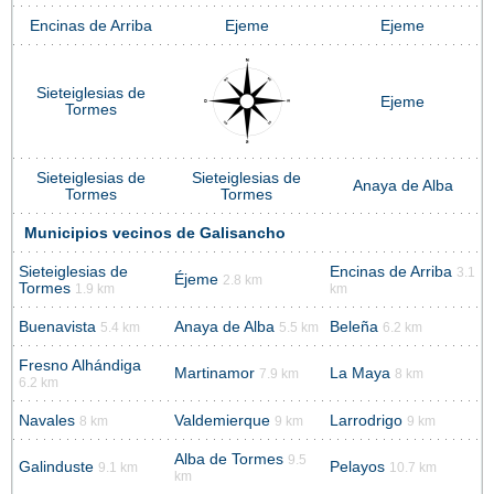
Encinas de Arriba
Ejeme
Ejeme
Sieteiglesias de
Ejeme
Tormes
Sieteiglesias de
Sieteiglesias de
Anaya de Alba
Tormes
Tormes
Municipios vecinos de Galisancho
Sieteiglesias de
Encinas de Arriba
3.1
Éjeme
2.8 km
Tormes
1.9 km
km
Buenavista
Anaya de Alba
Beleña
5.4 km
5.5 km
6.2 km
Fresno Alhándiga
Martinamor
La Maya
7.9 km
8 km
6.2 km
Navales
Valdemierque
Larrodrigo
8 km
9 km
9 km
Alba de Tormes
9.5
Galinduste
Pelayos
9.1 km
10.7 km
km