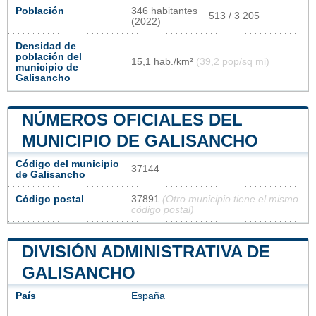
Población
346 habitantes
513 / 3 205
(2022)
Densidad de
población del
15,1 hab./km²
(39,2 pop/sq mi)
municipio de
Galisancho
NÚMEROS OFICIALES DEL
MUNICIPIO DE GALISANCHO
Código del municipio
37144
de Galisancho
Código postal
37891
(Otro municipio tiene el mismo
código postal)
DIVISIÓN ADMINISTRATIVA DE
GALISANCHO
País
España