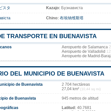
ビスタ
Kazajo:
Буэнависта
авіста
Chino:
布埃纳维斯塔
DE TRANSPORTE EN BUENAVISTA
rcanos
Aeropuerto de Salamanca
2
Aeropuerto de Valladolid
12
Aeropuerto de Madrid-Bara
IO DEL MUNICIPIO DE BUENAVISTA
municipio de Buenavista
2 704 hectáreas
27,04 km²
(10,44 sq mi)
cipio de Buenavista
945 metros de altitud
ográficas
Latitud:
40.7681