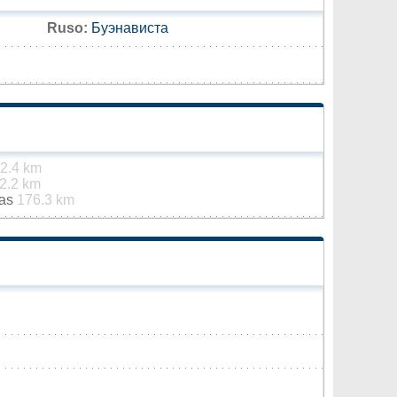
Ruso:
Буэнависта
2.4 km
2.2 km
jas
176.3 km