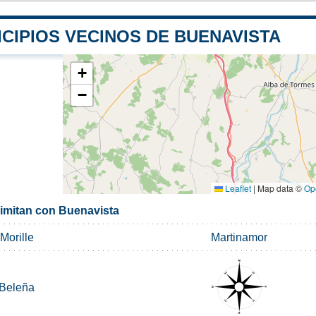
CIPIOS VECINOS DE BUENAVISTA
+
−
Leaflet
|
Map data ©
Op
limitan con Buenavista
Morille
Martinamor
Beleña