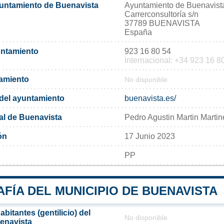
yuntamiento de Buenavista
Ayuntamiento de Buenavist
Carrerconsultoría s/n
37789 BUENAVISTA
España
untamiento
923 16 80 54
Internacional: +34 923 16 8
tamiento
No disponible
l del ayuntamiento
buenavista.es/
al de Buenavista
Pedro Agustin Martin Martin
ón
17 Junio 2023
PP
FÍA DEL MUNICIPIO DE BUENAVISTA
bitantes (gentilicio) del
No disponible
enavista