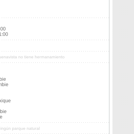
:00
1:00
Buenavista no tiene hermanamiento
bie
mbie
xique
bie
ie
ningún parque natural