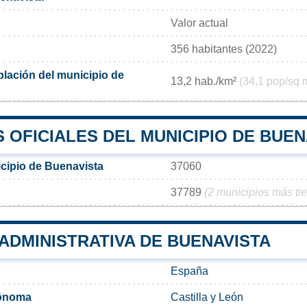
Valor actual
356 habitantes (2022)
lación del municipio de
13,2 hab./km²
(34,1 pop/sq 
OFICIALES DEL MUNICIPIO DE BUEN
cipio de Buenavista
37060
37789
(2 municipios más ti
 ADMINISTRATIVA DE BUENAVISTA
España
ónoma
Castilla y León