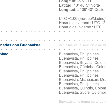
Longitud:
-5.61111
Latitud:
40° 46' 5'' Norte
Longitud:
5° 36' 40'' Oeste
UTC
+1:00 (Europe/Madrid)
Horario de verano : UTC +2
Horario de invierno : UTC +
nadas con Buenavista
Actualmente, el municipio de 
ónimo
Buenavista, Philippines
Buenavista, Philippines
Buenavista, Boyacá, Colom
Buenavista, Córdoba, Colo
Buenavista, Philippines
Buenavista, Philippines
Buenavista, Michoacán, Me
Buenavista, Philippines
Buenavista, Quindío, Colom
Buenavista, Sucre, Colomb
Buenavista no forma parte de 