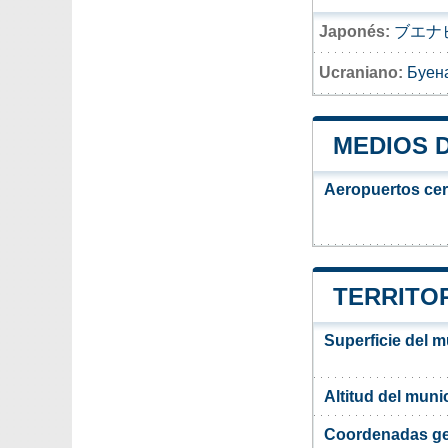
Japonés:
ブエナ
Ucraniano:
Буен
MEDIOS 
Aeropuertos ce
TERRITOR
Superficie del 
Altitud del muni
Coordenadas ge