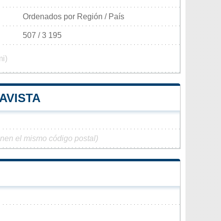
Ordenados por Región / País
507 / 3 195
mi)
AVISTA
enen el mismo código postal)