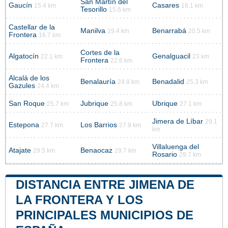
San Martín del
Gaucín
Casares
15.4 km
16.1 km
Tesorillo
15.6 km
Castellar de la
Manilva
Benarrabá
19.4 km
20.5 km
Frontera
16.7 km
Cortes de la
Algatocín
Genalguacil
22.1 km
23 km
Frontera
22.6 km
Alcalá de los
Benalauría
Benadalid
24.8 km
25.3 km
Gazules
24.4 km
San Roque
Jubrique
Ubrique
25.7 km
25.8 km
27.1 km
Jimera de Líbar
29.1
Estepona
Los Barrios
27.7 km
27.9 km
km
Villaluenga del
Atajate
Benaocaz
29.5 km
29.7 km
Rosario
29.7 km
DISTANCIA ENTRE JIMENA DE
LA FRONTERA Y LOS
PRINCIPALES MUNICIPIOS DE