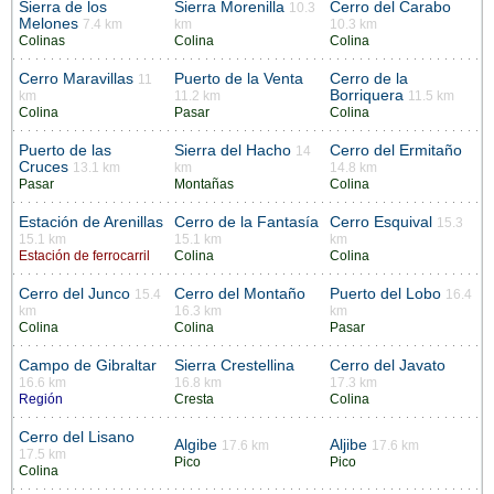
Sierra de los
Sierra Morenilla
Cerro del Carabo
10.3
Melones
7.4 km
km
10.3 km
Colinas
Colina
Colina
Cerro Maravillas
Puerto de la Venta
Cerro de la
11
Borriquera
km
11.2 km
11.5 km
Colina
Pasar
Colina
Puerto de las
Sierra del Hacho
Cerro del Ermitaño
14
Cruces
13.1 km
km
14.8 km
Pasar
Montañas
Colina
Estación de Arenillas
Cerro de la Fantasía
Cerro Esquival
15.3
15.1 km
15.1 km
km
Estación de ferrocarril
Colina
Colina
Cerro del Junco
Cerro del Montaño
Puerto del Lobo
15.4
16.4
km
16.3 km
km
Colina
Colina
Pasar
Campo de Gibraltar
Sierra Crestellina
Cerro del Javato
16.6 km
16.8 km
17.3 km
Región
Cresta
Colina
Cerro del Lisano
Algibe
Aljibe
17.6 km
17.6 km
17.5 km
Pico
Pico
Colina