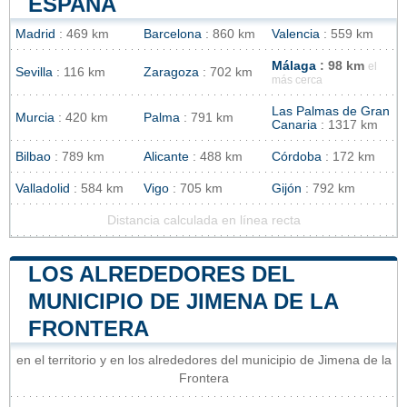
ESPAÑA
Madrid
: 469 km
Barcelona
: 860 km
Valencia
: 559 km
Málaga
: 98 km
el
Sevilla
: 116 km
Zaragoza
: 702 km
más cerca
Las Palmas de Gran
Murcia
: 420 km
Palma
: 791 km
Canaria
: 1317 km
Bilbao
: 789 km
Alicante
: 488 km
Córdoba
: 172 km
Valladolid
: 584 km
Vigo
: 705 km
Gijón
: 792 km
Distancia calculada en línea recta
LOS ALREDEDORES DEL
MUNICIPIO DE JIMENA DE LA
FRONTERA
en el territorio y en los alrededores del municipio de Jimena de la
Frontera