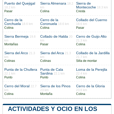
Puerto del Quejigal
Sierra Almenara
Sierra de
18.2
Montecoche
18.2 km
km
18.3 km
Pasar
Colina
Cresta
Cerro de la
Cerro de la
Collado del Cuerno
Corchuela
Coronuela
18.6 km
18.6 km
18.6 km
Colina
Colina
Pasar
Sierra Bermeja
Collado de Halda
Cerro de Guijo Alto
19.8
20
km
km
21.3 km
Montañas
Pasar
Colina
Sierra del Arco
Sierra del Arca
Collado de la Jardilla
21.3
21.3
km
km
21.7 km
Colinas
Colinas
Silla de montar
Punta de la Chullera
Punta de Cala
Loma de la Perejila
Sardina
22.1 km
22.1 km
22.4 km
Punto
Punto
Colina
Cerro del Moral
Sierra de los Pinos
Cerro de la Gloria
22.7
km
23 km
23.6 km
Colina
Montaña
Colina
ACTIVIDADES Y OCIO EN LOS