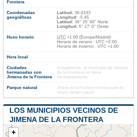
Frontera
Coordenadas
Latitud:
36.4333
geográficas
Longitud:
-5.45
Latitud:
36° 25' 60'' Norte
Longitud:
5° 27' 0'' Oeste
Huso horario
UTC
+1:00 (Europe/Madrid)
Horario de verano : UTC +2:00
Horario de invierno : UTC +1:00
Hora local
Ciudades
Actualmente, el municipio de Jimena
hermanadas con
de la Frontera no tiene
Jimena de la Frontera
hermanamiento
Parque natural
Jimena de la Frontera no forma parte de
ningún parque natural
LOS MUNICIPIOS VECINOS DE
JIMENA DE LA FRONTERA
+