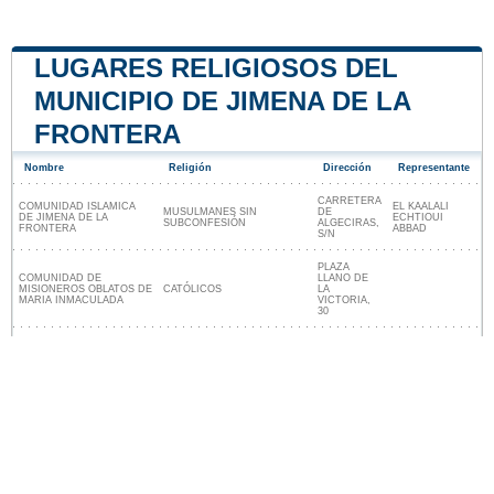
LUGARES RELIGIOSOS DEL
MUNICIPIO DE JIMENA DE LA
FRONTERA
Nombre
Religión
Dirección
Representante
CARRETERA
COMUNIDAD ISLAMICA
EL KAALALI
MUSULMANES SIN
DE
DE JIMENA DE LA
ECHTIOUI
SUBCONFESIÓN
ALGECIRAS,
FRONTERA
ABBAD
S/N
PLAZA
COMUNIDAD DE
LLANO DE
MISIONEROS OBLATOS DE
CATÓLICOS
LA
MARIA INMACULADA
VICTORIA,
30
Lugares religiosos cerca de Jimena de la
Frontera
Nuestro sitio no está afiliado ni patrocinado por
ninguna entidad gubernamental de España. Somos