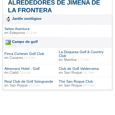
ALREDEDORES DE JIMENA DE
LA FRONTERA
Jardín zoológico
Selwo Aventura
en
Estepona
27.3 km
Campo de golf
La Duquesa Golf & Country
Finca Cortesin Golf Club
Club
en
Casares
15.4 km
en
Manilva
17.7 km
Almenara Hotel - Golf
Club de Golf Valderrama
en
Cádiz
en
San Roque
19.6 km
19.7 km
Real Club de Golf Sotogrande
The San Roque Club
en
San Roque
en
San Roque
21.3 km
24.3 km