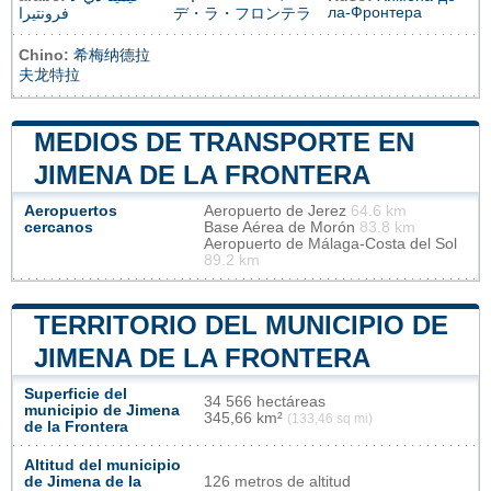
ла-Фронтера
فرونتيرا
デ・ラ・フロンテラ
Chino:
希梅纳德拉
夫龙特拉
MEDIOS DE TRANSPORTE EN
JIMENA DE LA FRONTERA
Aeropuertos
Aeropuerto de Jerez
64.6 km
cercanos
Base Aérea de Morón
83.8 km
Aeropuerto de Málaga-Costa del Sol
89.2 km
TERRITORIO DEL MUNICIPIO DE
JIMENA DE LA FRONTERA
Superficie del
34 566 hectáreas
municipio de Jimena
345,66 km²
(133,46 sq mi)
de la Frontera
Altitud del municipio
de Jimena de la
126 metros de altitud