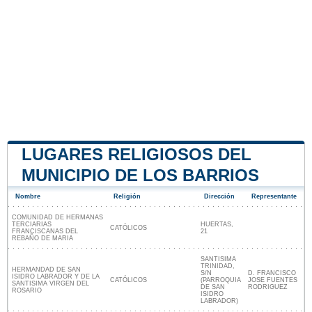
LUGARES RELIGIOSOS DEL
MUNICIPIO DE LOS BARRIOS
Nombre
Religión
Dirección
Representante
COMUNIDAD DE HERMANAS
TERCIARIAS
HUERTAS,
CATÓLICOS
FRANCISCANAS DEL
21
REBAÑO DE MARIA
SANTISIMA
TRINIDAD,
HERMANDAD DE SAN
S/N
D. FRANCISCO
ISIDRO LABRADOR Y DE LA
CATÓLICOS
(PARROQUIA
JOSE FUENTES
SANTISIMA VIRGEN DEL
DE SAN
RODRIGUEZ
ROSARIO
ISIDRO
LABRADOR)