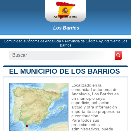
Los Barrios
Comunidad autónoma de Andalucía
>
Provincia de Cádiz
>
Ayuntamiento Los
Barrios
EL MUNICIPIO DE LOS BARRIOS
Localizado en la
comunidad autónoma de
Andalucía, Los Barrios es
un municipio cuya
superficie, población,
altitud y otra información
importante se proporciona
a continuación.
Para todos sus
procedimientos
administrativos, puede