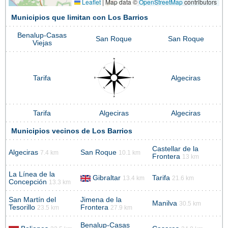
Leaflet
|
Map data ©
OpenStreetMap
contributors
Municipios que limitan con Los Barrios
Benalup-Casas
San Roque
San Roque
Viejas
Tarifa
Algeciras
Tarifa
Algeciras
Algeciras
Municipios vecinos de Los Barrios
Castellar de la
Algeciras
San Roque
7.4 km
10.1 km
Frontera
13 km
La Línea de la
Gibraltar
Tarifa
13.4 km
21.6 km
Concepción
13.3 km
San Martín del
Jimena de la
Manilva
30.5 km
Tesorillo
Frontera
23.5 km
27.9 km
Benalup-Casas