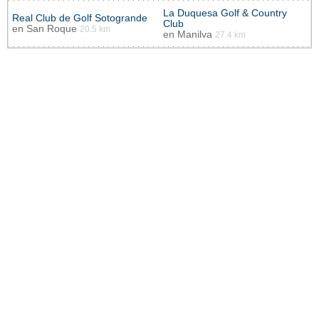
La Duquesa Golf & Country
Real Club de Golf Sotogrande
Club
en
San Roque
20.5 km
en
Manilva
27.4 km