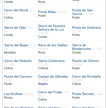
Roca
Cresta
Roca
Cerro del Moral
Punta de San
10
Punta Mala
10.2 km
García
km
10.2 km
Punto
Colina
Punto
Sierra de Nuestra
Sierra de Ojén
Punta de Getareso
10.6
Señora de la Luz
km
11.3 km
10.6 km
Cresta
Punto
Cresta
Sierra del Bujeo
Roca de los Sables
Sierra de
11.3
Montecoche
km
11.4 km
11.7 km
Montaña
Roca
Cresta
Cerro del Helecho
Sierra Carbonera
Puerto de Chirino
11.7 km
12.1 km
12.8 km
Colina
Colinas
Pasar
Punta del Carnero
Campo de Gibraltar
Cerro del Ermitaño
13 km
13.5 km
13.5 km
Punto
Región
Colina
Cerro del Fraile
13.8
Las Azofeas
Punta Secreta
13.6 km
14 km
km
Rocas
Punto
Colina
Isla de las Palomas
Sierra del Arca
Sierra del Arco