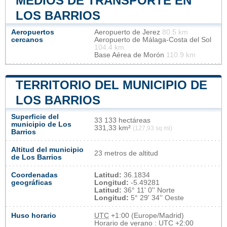
MEDIOS DE TRANSPORTE EN
LOS BARRIOS
Aeropuertos
Aeropuerto de Jerez
80.5 km
cercanos
Aeropuerto de Málaga-Costa del Sol
104.4 km
Base Aérea de Morón
110.9 km
TERRITORIO DEL MUNICIPIO DE
LOS BARRIOS
Superficie del
33 133 hectáreas
municipio de Los
331,33 km²
(127,93 sq mi)
Barrios
Altitud del municipio
23 metros de altitud
de Los Barrios
Coordenadas
Latitud:
36.1834
geográficas
Longitud:
-5.49281
Latitud:
36° 11' 0'' Norte
Longitud:
5° 29' 34'' Oeste
Huso horario
UTC
+1:00 (Europe/Madrid)
Horario de verano : UTC +2:00