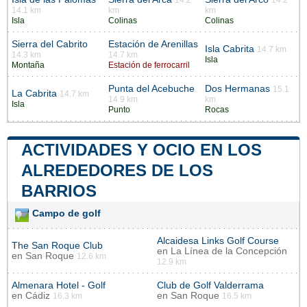
14.2
14.2
14.1 km
km
km
Isla
Colinas
Colinas
Sierra del Cabrito
Estación de Arenillas
Isla Cabrita
14.7 km
14.3 km
14.7 km
Isla
Montaña
Estación de ferrocarril
Punta del Acebuche
Dos Hermanas
15.1
La Cabrita
14.7 km
14.9 km
km
Isla
Punto
Rocas
ACTIVIDADES Y OCIO EN LOS
ALREDEDORES DE LOS
BARRIOS
Campo de golf
Alcaidesa Links Golf Course
The San Roque Club
en
La Línea de la Concepción
en
San Roque
12.6 km
12.9 km
Almenara Hotel - Golf
Club de Golf Valderrama
en
Cádiz
en
San Roque
16.3 km
16.5 km