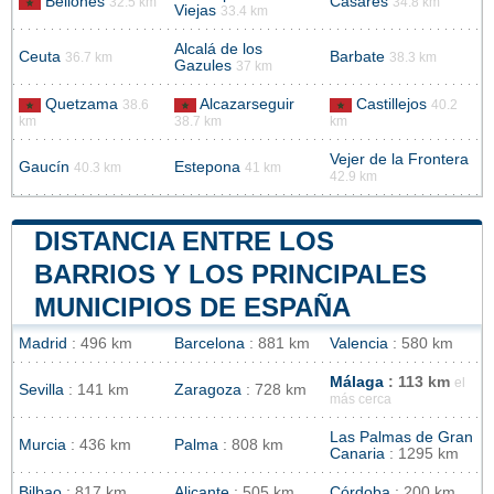
Beliones
Casares
32.5 km
34.8 km
Viejas
33.4 km
Alcalá de los
Ceuta
Barbate
36.7 km
38.3 km
Gazules
37 km
Quetzama
Alcazarseguir
Castillejos
38.6
40.2
km
38.7 km
km
Vejer de la Frontera
Gaucín
Estepona
40.3 km
41 km
42.9 km
DISTANCIA ENTRE LOS
BARRIOS Y LOS PRINCIPALES
MUNICIPIOS DE ESPAÑA
Madrid
: 496 km
Barcelona
: 881 km
Valencia
: 580 km
Málaga
: 113 km
el
Sevilla
: 141 km
Zaragoza
: 728 km
más cerca
Las Palmas de Gran
Murcia
: 436 km
Palma
: 808 km
Canaria
: 1295 km
Bilbao
: 817 km
Alicante
: 505 km
Córdoba
: 200 km