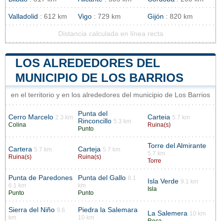
Valladolid
: 612 km
Vigo
: 729 km
Gijón
: 820 km
Distancia calculada en línea recta
LOS ALREDEDORES DEL
MUNICIPIO DE LOS BARRIOS
en el territorio y en los alrededores del municipio de Los Barrios
Punta del
Cerro Marcelo
Carteia
2.3 km
5.7 km
Rinconcillo
5.3 km
Colina
Ruina(s)
Punto
Torre del Almirante
Cartera
Carteja
5.7 km
5.7 km
5.7 km
Ruina(s)
Ruina(s)
Torre
Punta de Paredones
Punta del Gallo
8.1
Isla Verde
9.1 km
6.1 km
km
Isla
Punto
Punto
Sierra del Niño
Piedra la Salemara
9.6
La Salemera
10 km
km
10 km