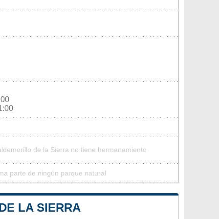
:00
1:00
aldemorillo de la Sierra no tiene hermanamiento
rma parte de ningún parque natural
DE LA SIERRA