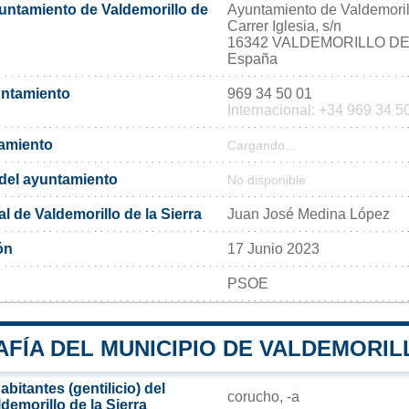
yuntamiento de Valdemorillo de
Ayuntamiento de Valdemorill
Carrer Iglesia, s/n
16342 VALDEMORILLO DE
España
untamiento
969 34 50 01
Internacional: +34 969 34 5
tamiento
Cargando...
l del ayuntamiento
No disponible
l de Valdemorillo de la Sierra
Juan José Medina López
ón
17 Junio 2023
PSOE
FÍA DEL MUNICIPIO DE VALDEMORILL
bitantes (gentilicio) del
corucho, -a
demorillo de la Sierra