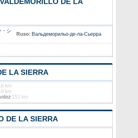
 VALDEMORILLO DE LA
ラ・シ
Ruso:
Вальдеморильо-де-ла-Сьерра
E LA SIERRA
.6 km
.9 km
 Ardoz
151 km
O DE LA SIERRA