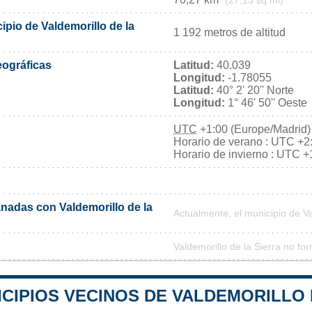
(27,13 sq mi)
cipio de Valdemorillo de la
1 192 metros de altitud
ográficas
Latitud:
40.039
Longitud:
-1.78055
Latitud:
40° 2' 20'' Norte
Longitud:
1° 46' 50'' Oeste
UTC
+1:00 (Europe/Madrid)
Horario de verano : UTC +2
Horario de invierno : UTC +
adas con Valdemorillo de la
Actualmente, el municipio de V
Valdemorillo de la Sierra no fo
CIPIOS VECINOS DE VALDEMORILLO 