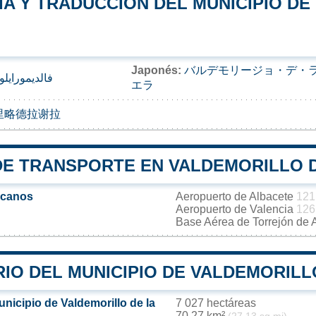
A Y TRADUCCIÓN DEL MUNICIPIO DE
Japonés:
バルデモリージョ・デ・
فالديمورايلو
エラ
里略德拉谢拉
DE TRANSPORTE EN VALDEMORILLO D
rcanos
Aeropuerto de Albacete
121
Aeropuerto de Valencia
126
Base Aérea de Torrejón de
IO DEL MUNICIPIO DE VALDEMORILL
unicipio de Valdemorillo de la
7 027 hectáreas
70,27 km²