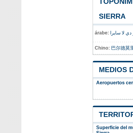
TOPONIMI
SIERRA
árabe:
 دي لا سايرا
Chino:
巴尔德莫
MEDIOS 
Aeropuertos ce
TERRITOR
Superficie del m
Sierra