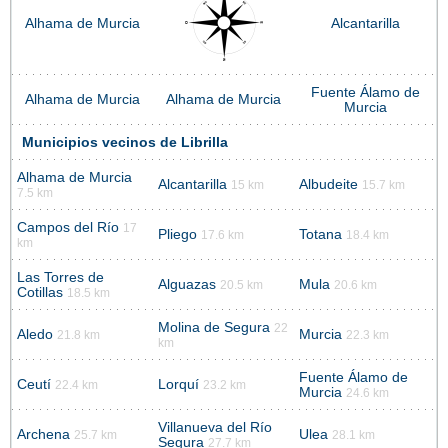
Alhama de Murcia
Alcantarilla
Fuente Álamo de
Alhama de Murcia
Alhama de Murcia
Murcia
Municipios vecinos de Librilla
Alhama de Murcia
Alcantarilla
Albudeite
15 km
15.7 km
7.5 km
Campos del Río
17
Pliego
Totana
17.6 km
18.4 km
km
Las Torres de
Alguazas
Mula
20.5 km
20.6 km
Cotillas
18.5 km
Molina de Segura
22
Aledo
Murcia
21.8 km
22.3 km
km
Fuente Álamo de
Ceutí
Lorquí
22.4 km
23.2 km
Murcia
24.6 km
Villanueva del Río
Archena
Ulea
25.7 km
28.1 km
Segura
27.7 km