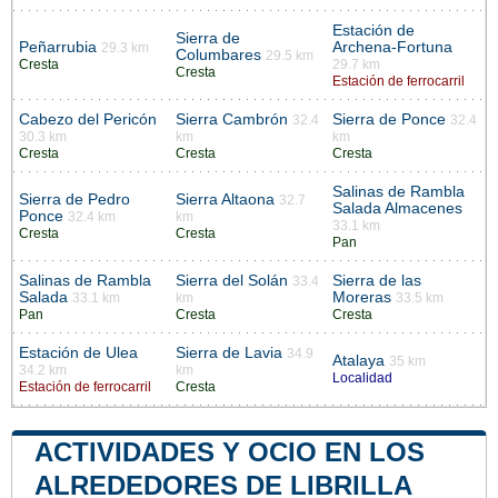
Estación de
Sierra de
Peñarrubia
Archena-Fortuna
29.3 km
Columbares
29.5 km
Cresta
29.7 km
Cresta
Estación de ferrocarril
Cabezo del Pericón
Sierra Cambrón
Sierra de Ponce
32.4
32.4
30.3 km
km
km
Cresta
Cresta
Cresta
Salinas de Rambla
Sierra de Pedro
Sierra Altaona
32.7
Salada Almacenes
Ponce
32.4 km
km
33.1 km
Cresta
Cresta
Pan
Salinas de Rambla
Sierra del Solán
Sierra de las
33.4
Salada
Moreras
33.1 km
km
33.5 km
Pan
Cresta
Cresta
Estación de Ulea
Sierra de Lavia
34.9
Atalaya
35 km
34.2 km
km
Localidad
Estación de ferrocarril
Cresta
ACTIVIDADES Y OCIO EN LOS
ALREDEDORES DE LIBRILLA