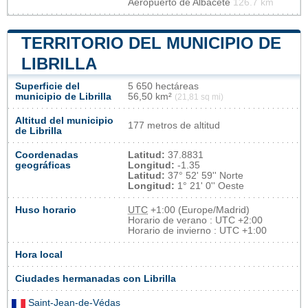
Aeropuerto de Albacete
126.7 km
TERRITORIO DEL MUNICIPIO DE
LIBRILLA
Superficie del
5 650 hectáreas
municipio de Librilla
56,50 km²
(21,81 sq mi)
Altitud del municipio
177 metros de altitud
de Librilla
Coordenadas
Latitud:
37.8831
geográficas
Longitud:
-1.35
Latitud:
37° 52' 59'' Norte
Longitud:
1° 21' 0'' Oeste
Huso horario
UTC
+1:00 (Europe/Madrid)
Horario de verano : UTC +2:00
Horario de invierno : UTC +1:00
Hora local
Ciudades hermanadas con Librilla
Saint-Jean-de-Védas