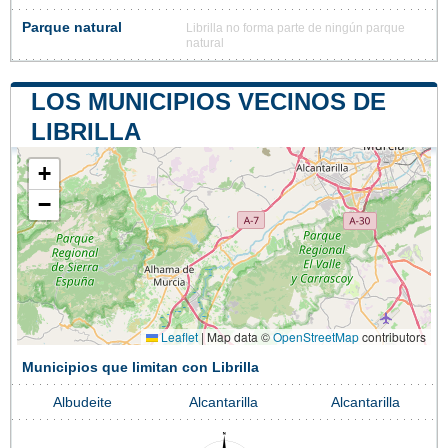
Parque natural
Librilla no forma parte de ningún parque
natural
LOS MUNICIPIOS VECINOS DE
LIBRILLA
+
−
Leaflet
|
Map data ©
OpenStreetMap
contributors
Municipios que limitan con Librilla
Albudeite
Alcantarilla
Alcantarilla