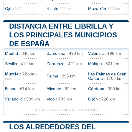
Ojós
Ricote
Mazarrón
28.7 km
29.5 km
32.3 km
DISTANCIA ENTRE LIBRILLA Y
LOS PRINCIPALES MUNICIPIOS
DE ESPAÑA
Madrid
: 348 km
Barcelona
: 493 km
Valencia
: 196 km
Sevilla
: 412 km
Zaragoza
: 421 km
Málaga
: 301 km
Murcia
: 22 km
Las Palmas de Gran
el
Palma
: 395 km
Canaria
: 1702 km
más cerca
Bilbao
: 614 km
Alicante
: 92 km
Córdoba
: 300 km
Valladolid
: 509 km
Vigo
: 793 km
Gijón
: 728 km
Distancia calculada en línea recta
LOS ALREDEDORES DEL