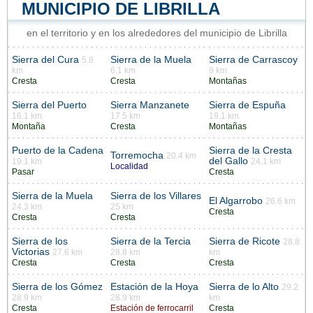
MUNICIPIO DE LIBRILLA
en el territorio y en los alrededores del municipio de Librilla
Sierra del Cura
Sierra de la Muela
Sierra de Carrascoy
5.8
km
6.1 km
9 km
Cresta
Cresta
Montañas
Sierra del Puerto
Sierra Manzanete
Sierra de Espuña
16.1 km
17.5 km
19.1 km
Montaña
Cresta
Montañas
Puerto de la Cadena
Sierra de la Cresta
Torremocha
20.4 km
del Gallo
19.1 km
24.1 km
Localidad
Pasar
Cresta
Sierra de la Muela
Sierra de los Villares
El Algarrobo
26.6 km
24.3 km
25 km
Cresta
Cresta
Cresta
Sierra de los
Sierra de la Tercia
Sierra de Ricote
28.8
Victorias
27.6 km
28.8 km
km
Cresta
Cresta
Cresta
Sierra de los Gómez
Estación de la Hoya
Sierra de lo Alto
29.2
28.9 km
28.9 km
km
Cresta
Estación de ferrocarril
Cresta