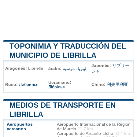
TOPONIMIA Y TRADUCCIÓN DEL
MUNICIPIO DE LIBRILLA
Japonés:
リブリー
Aragonés:
Libriella
árabe:
ليبريا، مرسية
ジャ
Ucraniano:
Ruso:
Либрилья
Chino:
利夫里利亚
Лібрілья
MEDIOS DE TRANSPORTE EN
LIBRILLA
Aeropuertos
Aeropuerto Internacional de la Región
cercanos
de Murcia
21.7 km
Aeropuerto de Alicante-Elche
82.4 km