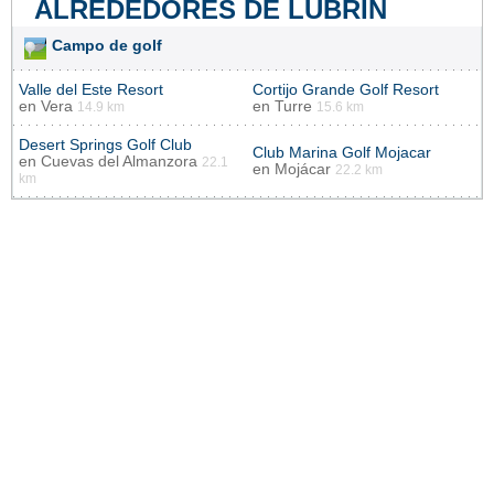
ALREDEDORES DE LUBRÍN
Campo de golf
Valle del Este Resort
Cortijo Grande Golf Resort
en
Vera
en
Turre
14.9 km
15.6 km
Desert Springs Golf Club
Club Marina Golf Mojacar
en
Cuevas del Almanzora
22.1
en
Mojácar
22.2 km
km