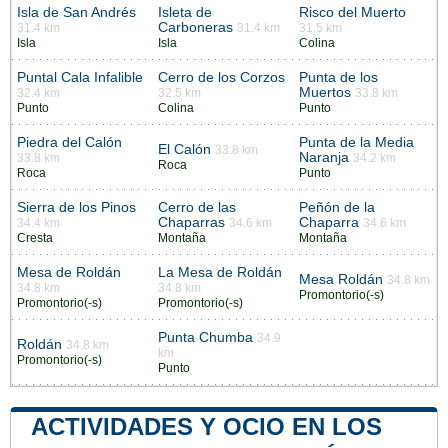
Isla de San Andrés
Isleta de
Risco del Muerto
Carboneras
31.4 km
31.4 km
31.5 km
Isla
Isla
Colina
Puntal Cala Infalible
Cerro de los Corzos
Punta de los
Muertos
32.4 km
32.5 km
33.8 km
Punto
Colina
Punto
Piedra del Calón
Punta de la Media
El Calón
33.8 km
Naranja
33.8 km
34.2 km
Roca
Roca
Punto
Sierra de los Pinos
Cerro de las
Peñón de la
Chaparras
Chaparra
34.4 km
34.6 km
34.6 km
Cresta
Montaña
Montaña
Mesa de Roldán
La Mesa de Roldán
Mesa Roldán
34.8 km
34.8 km
34.8 km
Promontorio(-s)
Promontorio(-s)
Promontorio(-s)
Punta Chumba
34.9
Roldán
34.8 km
km
Promontorio(-s)
Punto
ACTIVIDADES Y OCIO EN LOS