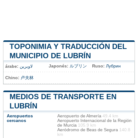
TOPONIMIA Y TRADUCCIÓN DEL
MUNICIPIO DE LUBRÍN
Japonés:
ルブリン
Ruso:
Лубрин
árabe:
لاوبرين
Chino:
卢夫林
MEDIOS DE TRANSPORTE EN
LUBRÍN
Aeropuertos
Aeropuerto de Almería
49.4 km
cercanos
Aeropuerto Internacional de la Región
de Murcia
105.9 km
Aeródromo de Beas de Segura
140.8
km