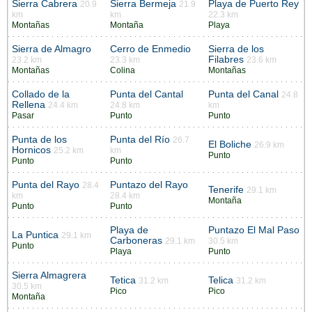
Sierra Cabrera
Sierra Bermeja
Playa de Puerto Rey
20.9
21.9
km
km
22.3 km
Montañas
Montaña
Playa
Sierra de Almagro
Cerro de Enmedio
Sierra de los
Filabres
23.2 km
23.3 km
23.6 km
Montañas
Colina
Montañas
Collado de la
Punta del Cantal
Punta del Canal
24.8
Rellena
24.4 km
24.8 km
km
Pasar
Punto
Punto
Punta de los
Punta del Río
26.7
El Boliche
26.9 km
Hornicos
25.2 km
km
Punto
Punto
Punto
Punta del Rayo
Puntazo del Rayo
28.4
Tenerife
29.1 km
km
28.4 km
Montaña
Punto
Punto
Playa de
Puntazo El Mal Paso
La Puntica
29.1 km
Carboneras
29.1 km
30.5 km
Punto
Playa
Punto
Sierra Almagrera
Tetica
Telica
31.2 km
31.2 km
30.5 km
Pico
Pico
Montaña