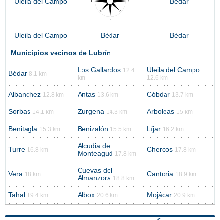
Uleila del Campo
Bédar
Uleila del Campo
Bédar
Bédar
Municipios vecinos de Lubrín
Los Gallardos
Uleila del Campo
12.4
Bédar
8.1 km
km
12.6 km
Albanchez
Antas
Cóbdar
12.8 km
13.6 km
13.7 km
Sorbas
Zurgena
Arboleas
14.1 km
14.3 km
15 km
Benitagla
Benizalón
Líjar
15.3 km
15.5 km
16.2 km
Alcudia de
Turre
Chercos
16.8 km
17.8 km
Monteagud
17.8 km
Cuevas del
Vera
Cantoria
18 km
18.9 km
Almanzora
18.8 km
Tahal
Albox
Mojácar
19.4 km
20.6 km
20.9 km