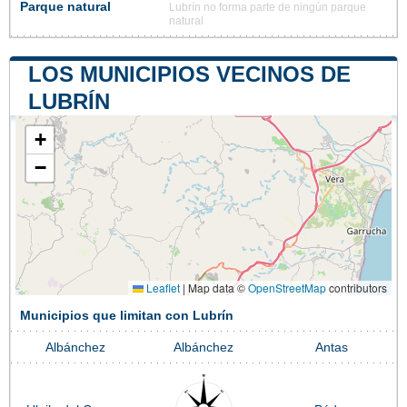
Parque natural
Lubrín no forma parte de ningún parque
natural
LOS MUNICIPIOS VECINOS DE
LUBRÍN
+
−
Leaflet
|
Map data ©
OpenStreetMap
contributors
Municipios que limitan con Lubrín
Albánchez
Albánchez
Antas