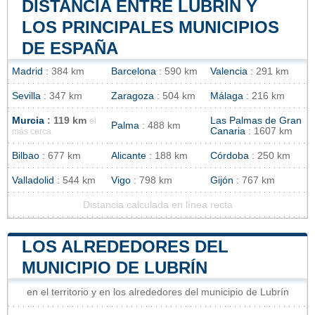
DISTANCIA ENTRE LUBRÍN Y
LOS PRINCIPALES MUNICIPIOS
DE ESPAÑA
Madrid
: 384 km
Barcelona
: 590 km
Valencia
: 291 km
Sevilla
: 347 km
Zaragoza
: 504 km
Málaga
: 216 km
Murcia
: 119 km
Las Palmas de Gran
el
Palma
: 488 km
Canaria
: 1607 km
más cerca
Bilbao
: 677 km
Alicante
: 188 km
Córdoba
: 250 km
Valladolid
: 544 km
Vigo
: 798 km
Gijón
: 767 km
Distancia calculada en línea recta
LOS ALREDEDORES DEL
MUNICIPIO DE LUBRÍN
en el territorio y en los alrededores del municipio de Lubrín