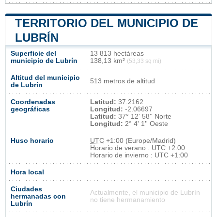
TERRITORIO DEL MUNICIPIO DE
LUBRÍN
Superficie del
13 813 hectáreas
municipio de Lubrín
138,13 km²
(53,33 sq mi)
Altitud del municipio
513 metros de altitud
de Lubrín
Coordenadas
Latitud:
37.2162
geográficas
Longitud:
-2.06697
Latitud:
37° 12' 58'' Norte
Longitud:
2° 4' 1'' Oeste
Huso horario
UTC
+1:00 (Europe/Madrid)
Horario de verano : UTC +2:00
Horario de invierno : UTC +1:00
Hora local
Ciudades
Actualmente, el municipio de Lubrín
hermanadas con
no tiene hermanamiento
Lubrín