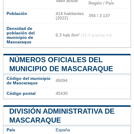
Valor actual
Región / País
Población
414 habitantes
394 / 3 137
(2022)
Densidad de
población del
6,3 hab./km²
(16,3 pop/sq mi)
municipio de
Mascaraque
NÚMEROS OFICIALES DEL
MUNICIPIO DE MASCARAQUE
Código del municipio
45094
de Mascaraque
Código postal
45430
DIVISIÓN ADMINISTRATIVA DE
MASCARAQUE
País
España