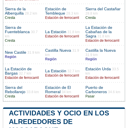
Sierra de la
Estación de
Sierra del Castañar
Alberquilla
Tembleque
28.2 km
28.3 km
28.8 km
Cresta
Estación de ferrocarril
Cresta
Sierra de
La Estación de
Fuenteblanca
La Estación
Cabañas de la
30.7
31.8 km
Sagra
km
Estación de ferrocarril
31.8 km
Cresta
Estación de ferrocarril
Castilla Nueva
Castilla la Nueva
31.9
New Castile
31.9 km
km
31.9 km
Región
Región
Región
La Estación de
Estación Urda
33.5
La Estación
32.7 km
Bargas
32.7 km
km
Estación de ferrocarril
Estación de ferrocarril
Estación de ferrocarril
Sierra del
Estación de El
Puerto de
Rebollarejo
Romeral
Carboneros
33.8 km
34 km
34.6 km
Cresta
Estación de ferrocarril
Pasar
ACTIVIDADES Y OCIO EN LOS
ALREDEDORES DE