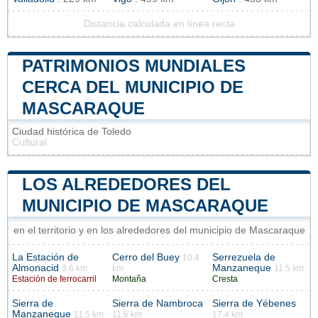
Distancia calculada en línea recta
PATRIMONIOS MUNDIALES
CERCA DEL MUNICIPIO DE
MASCARAQUE
Ciudad histórica de Toledo
Cultural
LOS ALREDEDORES DEL
MUNICIPIO DE MASCARAQUE
en el territorio y en los alrededores del municipio de Mascaraque
La Estación de
Cerro del Buey
Serrezuela de
10.4
Almonacid
Manzaneque
3.6 km
km
11.5 km
Estación de ferrocarril
Montaña
Cresta
Sierra de
Sierra de Nambroca
Sierra de Yébenes
Manzaneque
11.5 km
11.6 km
17.4 km