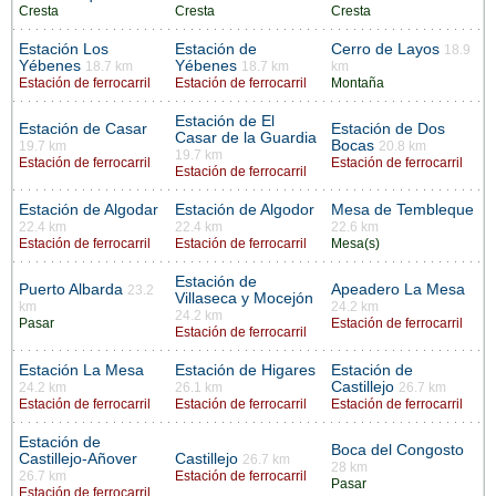
Cresta
Cresta
Cresta
Estación Los
Estación de
Cerro de Layos
18.9
Yébenes
Yébenes
18.7 km
18.7 km
km
Estación de ferrocarril
Estación de ferrocarril
Montaña
Estación de El
Estación de Casar
Estación de Dos
Casar de la Guardia
Bocas
19.7 km
20.8 km
19.7 km
Estación de ferrocarril
Estación de ferrocarril
Estación de ferrocarril
Estación de Algodar
Estación de Algodor
Mesa de Tembleque
22.4 km
22.4 km
22.6 km
Estación de ferrocarril
Estación de ferrocarril
Mesa(s)
Estación de
Puerto Albarda
Apeadero La Mesa
23.2
Villaseca y Mocejón
km
24.2 km
24.2 km
Pasar
Estación de ferrocarril
Estación de ferrocarril
Estación La Mesa
Estación de Higares
Estación de
Castillejo
24.2 km
26.1 km
26.7 km
Estación de ferrocarril
Estación de ferrocarril
Estación de ferrocarril
Estación de
Boca del Congosto
Castillejo-Añover
Castillejo
26.7 km
28 km
26.7 km
Estación de ferrocarril
Pasar
Estación de ferrocarril