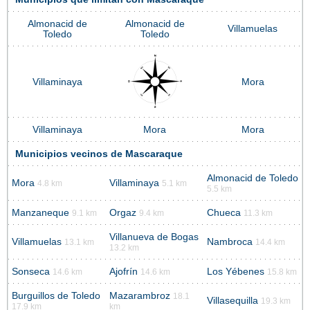
Almonacid de
Almonacid de
Villamuelas
Toledo
Toledo
Villaminaya
Mora
Villaminaya
Mora
Mora
Municipios vecinos de Mascaraque
Almonacid de Toledo
Mora
Villaminaya
4.8 km
5.1 km
5.5 km
Manzaneque
Orgaz
Chueca
9.1 km
9.4 km
11.3 km
Villanueva de Bogas
Villamuelas
Nambroca
13.1 km
14.4 km
13.2 km
Sonseca
Ajofrín
Los Yébenes
14.6 km
14.6 km
15.8 km
Burguillos de Toledo
Mazarambroz
18.1
Villasequilla
19.3 km
17.9 km
km