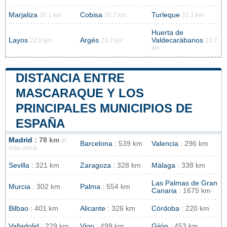
Marjaliza
Cobisa
Turleque
20.1 km
20.7 km
21.2 km
Huerta de
Layos
Argés
Valdecarábanos
22.6 km
23.3 km
23.7
km
DISTANCIA ENTRE
MASCARAQUE Y LOS
PRINCIPALES MUNICIPIOS DE
ESPAÑA
Madrid
: 78 km
el
Barcelona
: 539 km
Valencia
: 296 km
más cerca
Sevilla
: 321 km
Zaragoza
: 328 km
Málaga
: 338 km
Las Palmas de Gran
Murcia
: 302 km
Palma
: 554 km
Canaria
: 1675 km
Bilbao
: 401 km
Alicante
: 326 km
Córdoba
: 220 km
Valladolid
: 229 km
Vigo
: 499 km
Gijón
: 453 km