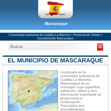
Mascaraque
Comunidad autónoma de Castilla-La Mancha
>
Provincia de Toledo
>
Ayuntamiento Mascaraque
EL MUNICIPIO DE MASCARAQUE
Localizado en la
comunidad autónoma de
Castilla-La Mancha,
Mascaraque es un
municipio cuya superficie,
población, altitud y otra
información importante se
proporciona a
continuación.
Para todos sus
procedimientos