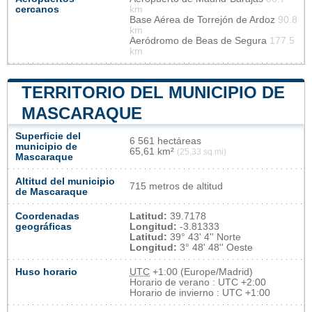
cercanos
km
Base Aérea de Torrejón de Ardoz
90.8
km
Aeródromo de Beas de Segura
177.5
km
TERRITORIO DEL MUNICIPIO DE
MASCARAQUE
Superficie del
6 561 hectáreas
municipio de
65,61 km²
(25,33 sq mi)
Mascaraque
Altitud del municipio
715 metros de altitud
de Mascaraque
Coordenadas
Latitud:
39.7178
geográficas
Longitud:
-3.81333
Latitud:
39° 43' 4'' Norte
Longitud:
3° 48' 48'' Oeste
Huso horario
UTC
+1:00 (Europe/Madrid)
Horario de verano : UTC +2:00
Horario de invierno : UTC +1:00