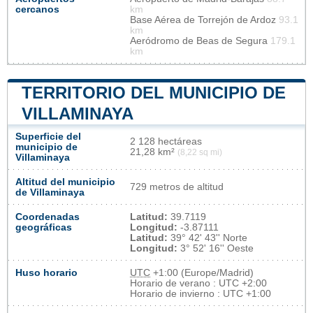
cercanos
km
Base Aérea de Torrejón de Ardoz
93.1
km
Aeródromo de Beas de Segura
179.1
km
TERRITORIO DEL MUNICIPIO DE
VILLAMINAYA
Superficie del
2 128 hectáreas
municipio de
21,28 km²
(8,22 sq mi)
Villaminaya
Altitud del municipio
729 metros de altitud
de Villaminaya
Coordenadas
Latitud:
39.7119
geográficas
Longitud:
-3.87111
Latitud:
39° 42' 43'' Norte
Longitud:
3° 52' 16'' Oeste
Huso horario
UTC
+1:00 (Europe/Madrid)
Horario de verano : UTC +2:00
Horario de invierno : UTC +1:00