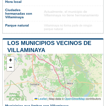
Hora local
Ciudades
Actualmente, el municipio de
hermanadas con
Villaminaya no tiene hermanamiento
Villaminaya
Parque natural
Villaminaya no forma parte de ningún
parque natural
LOS MUNICIPIOS VECINOS DE
VILLAMINAYA
+
−
Leaflet
|
Map data ©
OpenStreetMap
contributors
Municipios que limitan con Villaminaya