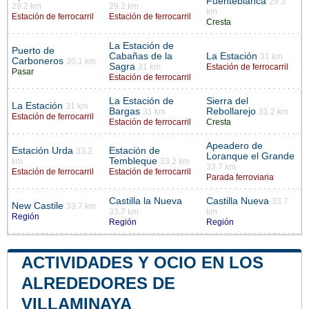
Fuenteblanca
29.3
29.2 km
29.2 km
km
Estación de ferrocarril
Estación de ferrocarril
Cresta
La Estación de
Puerto de
Cabañas de la
La Estación
31 km
Carboneros
30.1 km
Sagra
31 km
Estación de ferrocarril
Pasar
Estación de ferrocarril
La Estación de
Sierra del
La Estación
31 km
Bargas
Rebollarejo
31 km
31.2 km
Estación de ferrocarril
Estación de ferrocarril
Cresta
Apeadero de
Estación Urda
Estación de
33.2
Loranque el Grande
Tembleque
km
33.2 km
33.7 km
Estación de ferrocarril
Estación de ferrocarril
Parada ferroviaria
Castilla la Nueva
Castilla Nueva
33.7
New Castile
33.7 km
33.7 km
km
Región
Región
Región
ACTIVIDADES Y OCIO EN LOS
ALREDEDORES DE
VILLAMINAYA