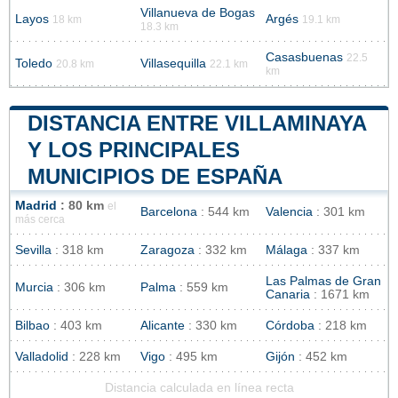
Villanueva de Bogas
Layos
Argés
18 km
19.1 km
18.3 km
Casasbuenas
22.5
Toledo
Villasequilla
20.8 km
22.1 km
km
DISTANCIA ENTRE VILLAMINAYA
Y LOS PRINCIPALES
MUNICIPIOS DE ESPAÑA
Madrid
: 80 km
el
Barcelona
: 544 km
Valencia
: 301 km
más cerca
Sevilla
: 318 km
Zaragoza
: 332 km
Málaga
: 337 km
Las Palmas de Gran
Murcia
: 306 km
Palma
: 559 km
Canaria
: 1671 km
Bilbao
: 403 km
Alicante
: 330 km
Córdoba
: 218 km
Valladolid
: 228 km
Vigo
: 495 km
Gijón
: 452 km
Distancia calculada en línea recta