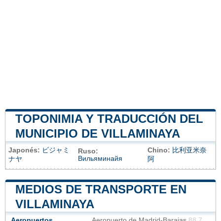
TOPONIMIA Y TRADUCCIÓN DEL
MUNICIPIO DE VILLAMINAYA
Japonés:
ビジャミ
Chino:
比利亚米奈
Ruso:
Вильяминайя
ナヤ
阿
MEDIOS DE TRANSPORTE EN
VILLAMINAYA
Aeropuertos
Aeropuerto de Madrid-Barajas
88.7