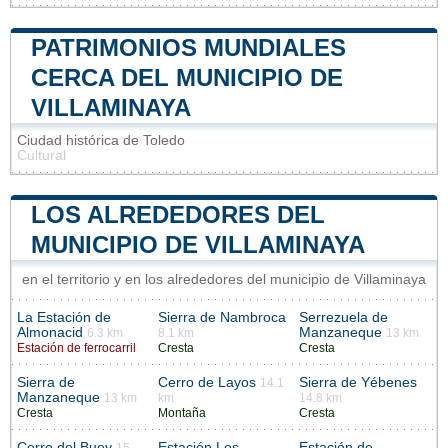
PATRIMONIOS MUNDIALES
CERCA DEL MUNICIPIO DE
VILLAMINAYA
Ciudad histórica de Toledo
Cultural
LOS ALREDEDORES DEL
MUNICIPIO DE VILLAMINAYA
en el territorio y en los alrededores del municipio de Villaminaya
La Estación de
Sierra de Nambroca
Serrezuela de
Almonacid
Manzaneque
6.3 km
8.1 km
13 km
Estación de ferrocarril
Cresta
Cresta
Sierra de
Cerro de Layos
Sierra de Yébenes
14.1
Manzaneque
13 km
km
14.8 km
Cresta
Montaña
Cresta
Cerro del Buey
Estación Los
Estación de
15