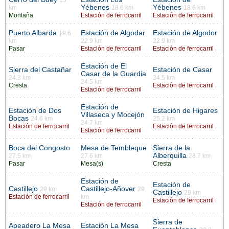
Yébenes
Yébenes
km
18.6 km
18.6 km
Montaña
Estación de ferrocarril
Estación de ferrocarril
Puerto Albarda
Estación de Algodar
Estación de Algodor
19.6
km
22.9 km
22.9 km
Pasar
Estación de ferrocarril
Estación de ferrocarril
Estación de El
Sierra del Castañar
Estación de Casar
Casar de la Guardia
24.3 km
24.5 km
24.5 km
Cresta
Estación de ferrocarril
Estación de ferrocarril
Estación de
Estación de Dos
Estación de Higares
Villaseca y Mocejón
Bocas
24.6 km
25.2 km
24.7 km
Estación de ferrocarril
Estación de ferrocarril
Estación de ferrocarril
Boca del Congosto
Mesa de Tembleque
Sierra de la
Alberquilla
27.5 km
27.6 km
28.7 km
Pasar
Mesa(s)
Cresta
Estación de
Estación de
Castillejo
Castillejo-Añover
29 km
29
Castillejo
29 km
Estación de ferrocarril
km
Estación de ferrocarril
Estación de ferrocarril
Sierra de
Apeadero La Mesa
Estación La Mesa