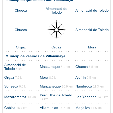
Almonacid de
Chueca
Almonacid de Toledo
Toledo
Chueca
Almonacid de Toledo
Orgaz
Orgaz
Mora
Municipios vecinos de Villaminaya
Almonacid de
Mascaraque
Chueca
5.1 km
6.5 km
Toledo
5 km
Orgaz
Mora
Ajofrín
7.2 km
8.9 km
9.5 km
Sonseca
Manzaneque
Nambroca
9.6 km
10.9 km
11.3 km
Burguillos de Toledo
Mazarambroz
Los Yébenes
13 km
14.5 km
14 km
Cobisa
Villamuelas
Marjaliza
16.7 km
16.7 km
17.5 km