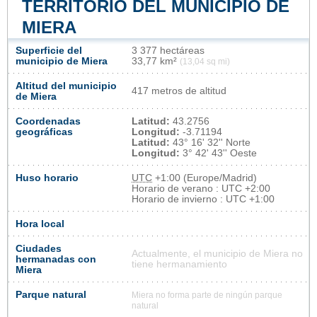
TERRITORIO DEL MUNICIPIO DE
MIERA
Superficie del
3 377 hectáreas
municipio de Miera
33,77 km²
(13,04 sq mi)
Altitud del municipio
417 metros de altitud
de Miera
Coordenadas
Latitud:
43.2756
geográficas
Longitud:
-3.71194
Latitud:
43° 16' 32'' Norte
Longitud:
3° 42' 43'' Oeste
Huso horario
UTC
+1:00 (Europe/Madrid)
Horario de verano : UTC +2:00
Horario de invierno : UTC +1:00
Hora local
Ciudades
Actualmente, el municipio de Miera no
hermanadas con
tiene hermanamiento
Miera
Parque natural
Miera no forma parte de ningún parque
natural