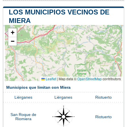
LOS MUNICIPIOS VECINOS DE
MIERA
+
−
Leaflet
|
Map data ©
OpenStreetMap
contributors
Municipios que limitan con Miera
Liérganes
Liérganes
Riotuerto
San Roque de
Riotuerto
Riomiera