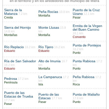
en el territorio y en los alrededores del municipio de Miera
Sierra de la
Puerto de la Cruz
Peña Rocías
10.8 km
Matanza
Uzano
7.2 km
12.1 km
Montaña
Cresta
Pasar
Ermita de la Virgen
Sierra del Hornijo
Monte Llusas
15.9
del Buen Camino
14.8 km
km
16.1 km
Montañas
Montaña
Convento
Punta de Pontejos
Río Replacio
Río Tijero
16.2 km
16.2 km
16.2 km
Estuario
Estuario
Punto
Ría de San Salvador
Alto de Imunia
Punta Rabiosa
16.7
17.2
16.2 km
km
km
Estuario
Montaña
Punto
La Campanuca
Peña Rabiosa
17.2
17.2
Pedrosa
17.2 km
km
km
Península
Isla
Roca
Puerto de las
Puerto de las
Punta de Maliaño
Estacas de Trueba
Estacas
17.7 km
17.8 km
17.7 km
Pasar
Punto
Pasar