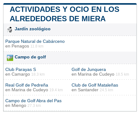
ACTIVIDADES Y OCIO EN LOS
ALREDEDORES DE MIERA
Jardín zoológico
Parque Natural de Cabárceno
en
Penagos
11.8 km
Campo de golf
Club Parayas S
Golf de Junquera
en
Camargo
en
Marina de Cudeyo
18.3 km
18.5 km
Real Golf de Pedreña
Club de Golf Mataleñas
en
Marina de Cudeyo
en
Santander
19.4 km
24.5 km
Campo de Golf Abra del Pas
en
Miengo
27.3 km