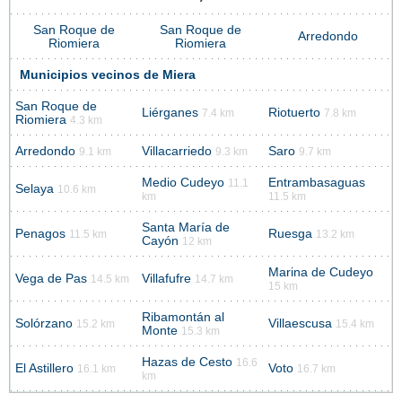
San Roque de
San Roque de
Arredondo
Riomiera
Riomiera
Municipios vecinos de Miera
San Roque de
Liérganes
Riotuerto
7.4 km
7.8 km
Riomiera
4.3 km
Arredondo
Villacarriedo
Saro
9.1 km
9.3 km
9.7 km
Medio Cudeyo
Entrambasaguas
11.1
Selaya
10.6 km
km
11.5 km
Santa María de
Penagos
Ruesga
11.5 km
13.2 km
Cayón
12 km
Marina de Cudeyo
Vega de Pas
Villafufre
14.5 km
14.7 km
15 km
Ribamontán al
Solórzano
Villaescusa
15.2 km
15.4 km
Monte
15.3 km
Hazas de Cesto
16.6
El Astillero
Voto
16.1 km
16.7 km
km