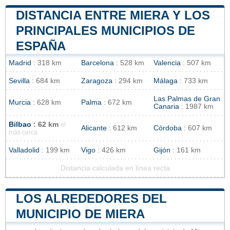
DISTANCIA ENTRE MIERA Y LOS
PRINCIPALES MUNICIPIOS DE
ESPAÑA
Madrid
: 318 km
Barcelona
: 528 km
Valencia
: 507 km
Sevilla
: 684 km
Zaragoza
: 294 km
Málaga
: 733 km
Las Palmas de Gran
Murcia
: 628 km
Palma
: 672 km
Canaria
: 1987 km
Bilbao
: 62 km
el
Alicante
: 612 km
Córdoba
: 607 km
más cerca
Valladolid
: 199 km
Vigo
: 426 km
Gijón
: 161 km
Distancia calculada en línea recta
LOS ALREDEDORES DEL
MUNICIPIO DE MIERA