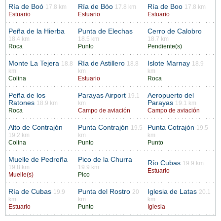
Ría de Boó
Ría de Bóo
Ría de Boo
17.8 km
17.8 km
17.8 km
Estuario
Estuario
Estuario
Peña de la Hierba
Punta de Elechas
Cerro de Calobro
18.4 km
18.5 km
18.7 km
Roca
Punto
Pendiente(s)
Monte La Tejera
Ría de Astillero
Islote Marnay
18.8
18.8
18.9
km
km
km
Colina
Estuario
Roca
Peña de los
Parayas Airport
Aeropuerto del
19.1
Ratones
Parayas
18.9 km
km
19.1 km
Roca
Campo de aviación
Campo de aviación
Alto de Contrajón
Punta Contrajón
Punta Cotrajón
19.5
19.5
19.2 km
km
km
Colina
Punto
Punto
Muelle de Pedreña
Pico de la Churra
Río Cubas
19.9 km
19.8 km
19.9 km
Estuario
Muelle(s)
Pico
Ría de Cubas
Punta del Rostro
Iglesia de Latas
19.9
20
20.1
km
km
km
Estuario
Punto
Iglesia