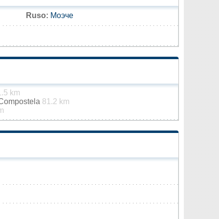
Ruso:
Моэче
1.5 km
 Compostela
81.2 km
m