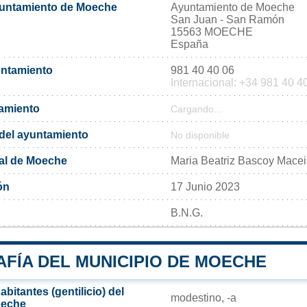
yuntamiento de Moeche
Ayuntamiento de Moeche
San Juan - San Ramón
15563 MOECHE
España
untamiento
981 40 40 06
Internacional: +34 981 40 4
tamiento
Cargando...
l del ayuntamiento
No disponible
al de Moeche
Maria Beatriz Bascoy Macei
ón
17 Junio 2023
B.N.G.
FÍA DEL MUNICIPIO DE MOECHE
bitantes (gentilicio) del
modestino, -a
oeche