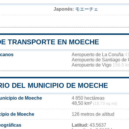
Japonés:
モエーチェ
DE TRANSPORTE EN MOECHE
rcanos
Aeropuerto de La Coruña
4
Aeropuerto de Santiago de
Aeropuerto de Vigo
156.5 k
RIO DEL MUNICIPIO DE MOECHE
municipio de Moeche
4 850 hectáreas
48,50 km²
(18,73 sq mi)
icipio de Moeche
126 metros de altitud
ográficas
Latitud:
43.5637