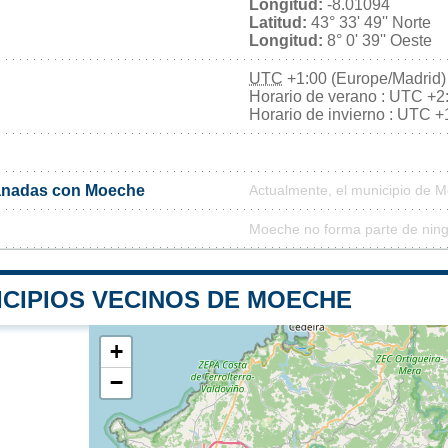
Longitud:
-8.01094
Latitud:
43° 33' 49'' Norte
Longitud:
8° 0' 39'' Oeste
UTC
+1:00 (Europe/Madrid)
Horario de verano : UTC +2
Horario de invierno : UTC +
anadas con Moeche
Actualmente, el municipio de 
Moeche no forma parte de ning
ICIPIOS VECINOS DE MOECHE
+
−