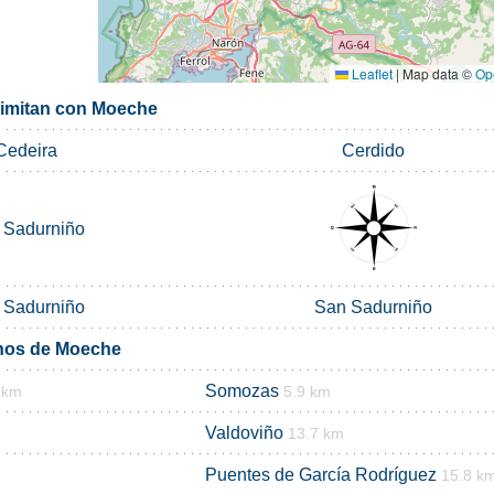
Leaflet
|
Map data ©
Op
limitan con Moeche
Cedeira
Cerdido
 Sadurniño
 Sadurniño
San Sadurniño
inos de Moeche
Somozas
 km
5.9 km
Valdoviño
13.7 km
Puentes de García Rodríguez
15.8 k