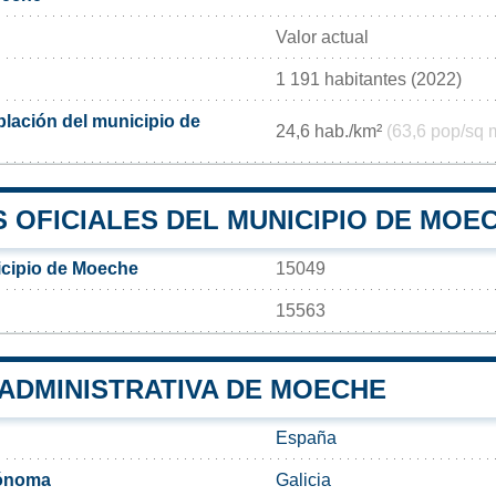
Valor actual
1 191 habitantes (2022)
lación del municipio de
24,6 hab./km²
(63,6 pop/sq 
 OFICIALES DEL MUNICIPIO DE MOE
icipio de Moeche
15049
15563
 ADMINISTRATIVA DE MOECHE
España
ónoma
Galicia