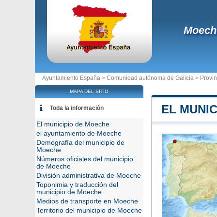
Moech
Ayuntamiento España >
Comunidad autónoma de Galicia
>
Provi
MAPA DEL SITIO
EL MUNI
Toda la información
El municipio de Moeche
el ayuntamiento de Moeche
Demografía del municipio de
Moeche
Números oficiales del municipio
de Moeche
División administrativa de Moeche
Toponimia y traducción del
municipio de Moeche
Medios de transporte en Moeche
Territorio del municipio de Moeche