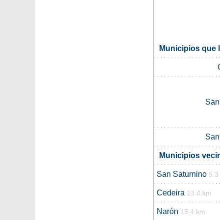
Municipios que 
San
San
Municipios vec
San Saturnino
5.3
Cedeira
13.4 km
Narón
15.4 km