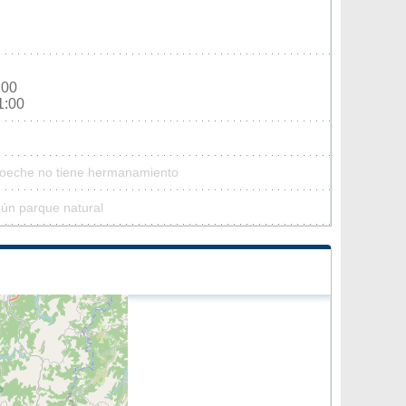
:00
1:00
Moeche no tiene hermanamiento
ún parque natural