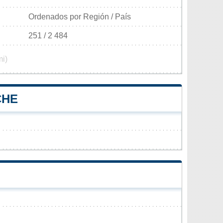
Ordenados por Región / País
251 / 2 484
mi)
CHE