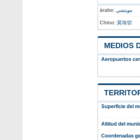
árabe:
مويتشي
Chino:
莫埃切
MEDIOS 
Aeropuertos ce
TERRITO
Superficie del 
Altitud del mun
Coordenadas ge