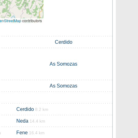
enStreetMap
contributors
Cerdido
As Somozas
As Somozas
Cerdido
8.2 km
Neda
14.4 km
Fene
m
16.4 km