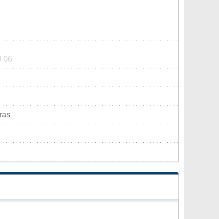
0 06
ras