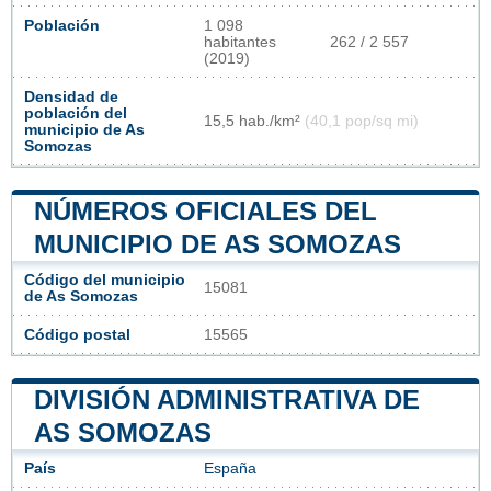
Población
1 098
habitantes
262 / 2 557
(2019)
Densidad de
población del
15,5 hab./km²
(40,1 pop/sq mi)
municipio de As
Somozas
NÚMEROS OFICIALES DEL
MUNICIPIO DE AS SOMOZAS
Código del municipio
15081
de As Somozas
Código postal
15565
DIVISIÓN ADMINISTRATIVA DE
AS SOMOZAS
País
España