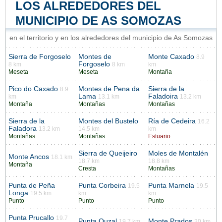
LOS ALREDEDORES DEL
MUNICIPIO DE AS SOMOZAS
en el territorio y en los alrededores del municipio de As Somozas
Sierra de Forgoselo
Montes de
Monte Caxado
8.9
Forgoselo
8 km
8 km
km
Meseta
Meseta
Montaña
Pico do Caxado
Montes de Pena da
Sierra de la
8.9
Lama
Faladoira
km
13.1 km
13.2 km
Montaña
Montañas
Montañas
Sierra de la
Montes del Bustelo
Ría de Cedeira
16.2
Faladora
13.2 km
14.5 km
km
Montañas
Montañas
Estuario
Sierra de Queijeiro
Moles de Montalén
Monte Ancos
18.1 km
18.7 km
18.8 km
Montaña
Cresta
Montañas
Punta de Peña
Punta Corbeira
Punta Marnela
19.5
19.5
Longa
19.5 km
km
km
Punto
Punto
Punto
Punta Prucallo
19.7
Punta Ouzal
Monte Prados
19.7 km
20 km