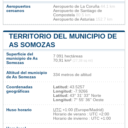
Aeropuertos
Aeropuerto de La Coruña
44.1 km
cercanos
Aeropuerto de Santiago de
Compostela
80.5 km
Aeropuerto de Asturias
152.7 km
TERRITORIO DEL MUNICIPIO DE
AS SOMOZAS
Superficie del
7 091 hectáreas
municipio de As
70,91 km²
(27,38 sq mi)
Somozas
Altitud del municipio
334 metros de altitud
de As Somozas
Coordenadas
Latitud:
43.5257
geográficas
Longitud:
-7.9266
Latitud:
43° 31' 33'' Norte
Longitud:
7° 55' 36'' Oeste
Huso horario
UTC
+1:00 (Europe/Madrid)
Horario de verano : UTC +2:00
Horario de invierno : UTC +1:00