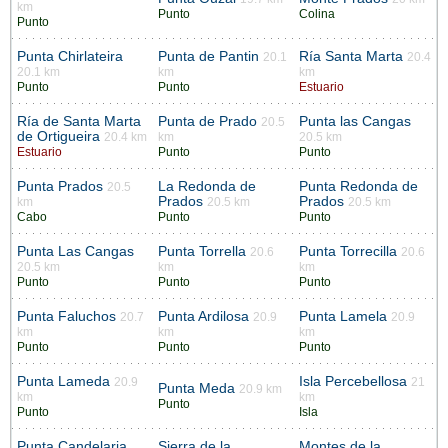
km
Punto
Colina
Punto
Punta Chirlateira
Punta de Pantin
Ría Santa Marta
20.1
20.4
20.1 km
km
km
Punto
Punto
Estuario
Ría de Santa Marta
Punta de Prado
Punta las Cangas
20.5
de Ortigueira
20.4 km
km
20.5 km
Estuario
Punto
Punto
Punta Prados
La Redonda de
Punta Redonda de
20.5
Prados
Prados
km
20.5 km
20.5 km
Cabo
Punto
Punto
Punta Las Cangas
Punta Torrella
Punta Torrecilla
20.6
20.6
20.5 km
km
km
Punto
Punto
Punto
Punta Faluchos
Punta Ardilosa
Punta Lamela
20.7
20.9
20.9
km
km
km
Punto
Punto
Punto
Punta Lameda
Isla Percebellosa
20.9
21
Punta Meda
20.9 km
km
km
Punto
Punto
Isla
Punta Candelaria
Sierra de la
Montes de la