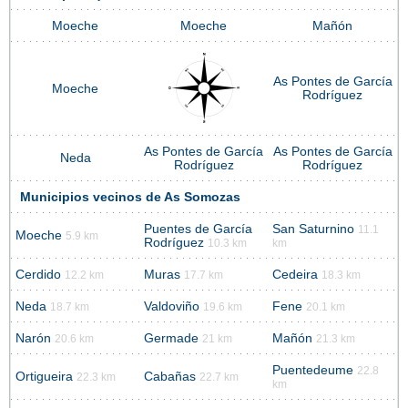
Moeche
Moeche
Mañón
As Pontes de García
Moeche
Rodríguez
As Pontes de García
As Pontes de García
Neda
Rodríguez
Rodríguez
Municipios vecinos de As Somozas
Puentes de García
San Saturnino
11.1
Moeche
5.9 km
Rodríguez
10.3 km
km
Cerdido
Muras
Cedeira
12.2 km
17.7 km
18.3 km
Neda
Valdoviño
Fene
18.7 km
19.6 km
20.1 km
Narón
Germade
Mañón
20.6 km
21 km
21.3 km
Puentedeume
22.8
Ortigueira
Cabañas
22.3 km
22.7 km
km