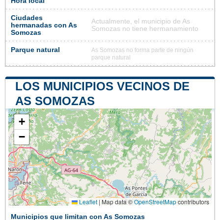
Hora local
Ciudades
Actualmente, el municipio de As
hermanadas con As
Somozas no tiene hermanamiento
Somozas
Parque natural
As Somozas no forma parte de ningún
parque natural
LOS MUNICIPIOS VECINOS DE
AS SOMOZAS
+
−
Leaflet
|
Map data ©
OpenStreetMap
contributors
Municipios que limitan con As Somozas