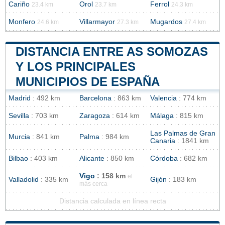
Cariño
Orol
Ferrol
23.4 km
23.7 km
24.3 km
Monfero
Villarmayor
Mugardos
24.6 km
27.3 km
27.4 km
DISTANCIA ENTRE AS SOMOZAS
Y LOS PRINCIPALES
MUNICIPIOS DE ESPAÑA
Madrid
: 492 km
Barcelona
: 863 km
Valencia
: 774 km
Sevilla
: 703 km
Zaragoza
: 614 km
Málaga
: 815 km
Las Palmas de Gran
Murcia
: 841 km
Palma
: 984 km
Canaria
: 1841 km
Bilbao
: 403 km
Alicante
: 850 km
Córdoba
: 682 km
Vigo
: 158 km
el
Valladolid
: 335 km
Gijón
: 183 km
más cerca
Distancia calculada en línea recta