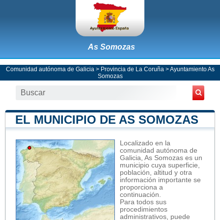
As Somozas
Comunidad autónoma de Galicia
>
Provincia de La Coruña
>
Ayuntamiento As
Somozas
EL MUNICIPIO DE AS SOMOZAS
Localizado en la
comunidad autónoma de
Galicia, As Somozas es un
municipio cuya superficie,
población, altitud y otra
información importante se
proporciona a
continuación.
Para todos sus
procedimientos
administrativos, puede