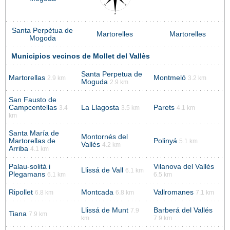
Santa Perpètua de
Martorelles
Martorelles
Mogoda
Municipios vecinos de Mollet del Vallès
Santa Perpetua de
Martorellas
Montmeló
2.9 km
3.2 km
Moguda
2.9 km
San Fausto de
Campcentellas
La Llagosta
Parets
3.4
3.5 km
4.1 km
km
Santa María de
Montornés del
Martorellas de
Polinyá
5.1 km
Vallés
4.2 km
Arriba
4.1 km
Palau-solità i
Vilanova del Vallés
Llissá de Vall
6.1 km
Plegamans
6.1 km
6.5 km
Ripollet
Montcada
Vallromanes
6.8 km
6.8 km
7.1 km
Llissá de Munt
Barberá del Vallés
7.9
Tiana
7.9 km
km
7.9 km