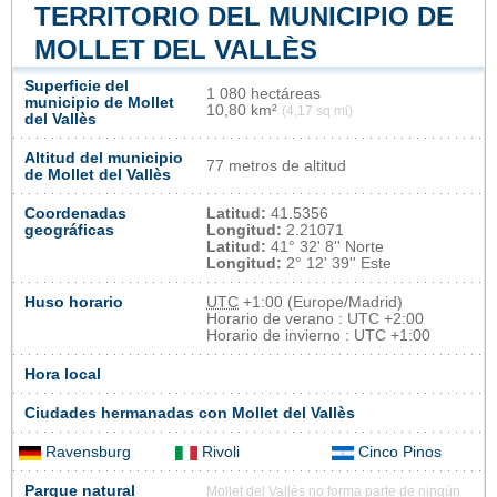
TERRITORIO DEL MUNICIPIO DE
MOLLET DEL VALLÈS
Superficie del
1 080 hectáreas
municipio de Mollet
10,80 km²
(4,17 sq mi)
del Vallès
Altitud del municipio
77 metros de altitud
de Mollet del Vallès
Coordenadas
Latitud:
41.5356
geográficas
Longitud:
2.21071
Latitud:
41° 32' 8'' Norte
Longitud:
2° 12' 39'' Este
Huso horario
UTC
+1:00 (Europe/Madrid)
Horario de verano : UTC +2:00
Horario de invierno : UTC +1:00
Hora local
Ciudades hermanadas con Mollet del Vallès
Ravensburg
Rivoli
Cinco Pinos
Parque natural
Mollet del Vallès no forma parte de ningún