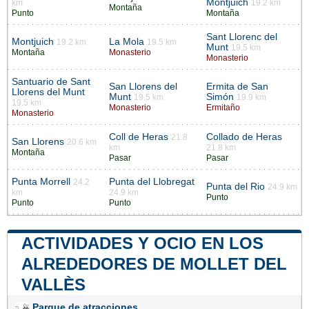
Montjuich
km
19.2 km
Montaña
Punto
Montaña
Sant Llorenc del
Montjuich
La Mola
19.2 km
19.5 km
Munt
19.5 km
Montaña
Monasterio
Monasterio
Santuario de Sant
San Llorens del
Ermita de San
Llorens del Munt
Munt
Simón
19.5 km
19.9 km
19.5 km
Monasterio
Ermitaño
Monasterio
Coll de Heras
Collado de Heras
21.8
San Llorens
20.6 km
km
21.8 km
Montaña
Pasar
Pasar
Punta Morrell
Punta del Llobregat
24.2
Punta del Rio
24.9 km
km
24.9 km
Punto
Punto
Punto
ACTIVIDADES Y OCIO EN LOS
ALREDEDORES DE MOLLET DEL
VALLÈS
Parque de atracciones