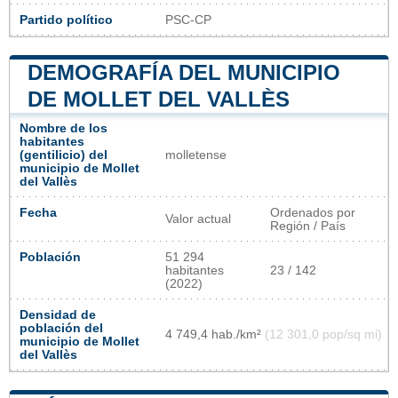
Partido político
PSC-CP
DEMOGRAFÍA DEL MUNICIPIO
DE MOLLET DEL VALLÈS
Nombre de los
habitantes
(gentilicio) del
molletense
municipio de Mollet
del Vallès
Fecha
Ordenados por
Valor actual
Región / País
Población
51 294
habitantes
23 / 142
(2022)
Densidad de
población del
4 749,4 hab./km²
(12 301,0 pop/sq mi)
municipio de Mollet
del Vallès