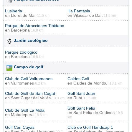
Lusiberia
Illa Fantasia
en
Lloret de Mar
en
Vilassar de Dalt
11.5 km
11.5 km
Parque de Atracciones Tibidabo
en
Barcelona
16.8 km
Jardín zoológico
Parque zoológico
en
Barcelona
16.8 km
Campo de golf
Club de Golf Vallromanes
Caldes Golf
en
Vallromanes
en
Caldes de Montbui
6.2 km
13.1 km
Club de Golf de San Cugat
Golf Sant Joan
en
Sant Cugat del Vallès
en
Rubí
13.3 km
13.5 km
Golf Sant Feliu
Club de Golf La Mola
en
Sant Feliu de Codines
19.6
en
Matadepera
16.6 km
km
Golf Can Cuyás
Club de Golf Handicap 1
en
Sant Feliu de Llobregat
en
Sant Andreu de Llavaneres