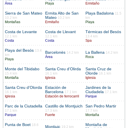
Área
Playa
Ermitaño
Sierra de San Mateo
Ermita Alto de San
Playa Badalona
11.5
Mateo
10.2 km
10.2 km
km
Montañas
Ermitaño
Playa
Costa de Levante
Costa de Llevant
Térmicas del Besós
12.1 km
12.1 km
13.4 km
Costa
Costa
Spa
Playa del Besós
13.4
Barcelonès
La Ballena
14.2 km
14.2 km
km
Área
Roca
Playa
Monte del Tibidabo
Santa Creu d’Olirda
Santa Cruz de
Olorde
15.4 km
16.1 km
16.1 km
Montaña
Iglesia
Iglesia
Santa Creu d’Olorda
Estación de
Jardines de la
Barcelona
Ciudadela
16.1 km
17.1 km
17.1 km
Iglesia
Estación de ferrocarril
Parque
Parc de la Ciutadella
Castillo de Montjuich
San Pedro Martir
17.1 km
17.3 km
17.7 km
Parque
Fuerte
Montaña
Punta de Boet
Montaña de
18.6
Montjuic
19.2 km