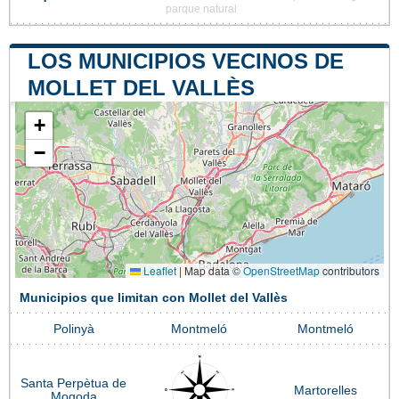
parque natural
LOS MUNICIPIOS VECINOS DE
MOLLET DEL VALLÈS
+
−
Leaflet
|
Map data ©
OpenStreetMap
contributors
Municipios que limitan con Mollet del Vallès
Polinyà
Montmeló
Montmeló
Santa Perpètua de
Martorelles
Mogoda