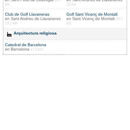
20.7
km
23 km
Club de Golf Llavaneras
Golf Sant Vicenç de Montalt
en
Sant Andreu de Llavaneres
en
Sant Vicenç de Montalt
24.7
23.1 km
km
Arquitectura religiosa
Catedral de Barcelona
en
Barcelona
17.1 km