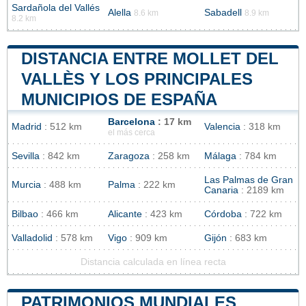
Sardañola del Vallés
Alella
Sabadell
8.6 km
8.9 km
8.2 km
DISTANCIA ENTRE MOLLET DEL
VALLÈS Y LOS PRINCIPALES
MUNICIPIOS DE ESPAÑA
Barcelona
: 17 km
Madrid
: 512 km
Valencia
: 318 km
el más cerca
Sevilla
: 842 km
Zaragoza
: 258 km
Málaga
: 784 km
Las Palmas de Gran
Murcia
: 488 km
Palma
: 222 km
Canaria
: 2189 km
Bilbao
: 466 km
Alicante
: 423 km
Córdoba
: 722 km
Valladolid
: 578 km
Vigo
: 909 km
Gijón
: 683 km
Distancia calculada en línea recta
PATRIMONIOS MUNDIALES