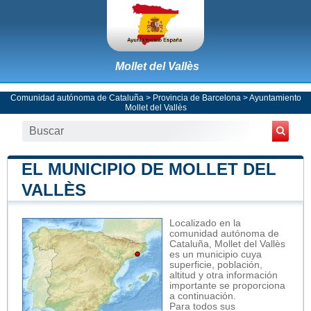
Mollet del Vallès
Comunidad autónoma de Cataluña
>
Provincia de Barcelona
>
Ayuntamiento
Mollet del Vallès
EL MUNICIPIO DE MOLLET DEL
VALLÈS
Localizado en la
comunidad autónoma de
Cataluña, Mollet del Vallès
es un municipio cuya
superficie, población,
altitud y otra información
importante se proporciona
a continuación.
Para todos sus