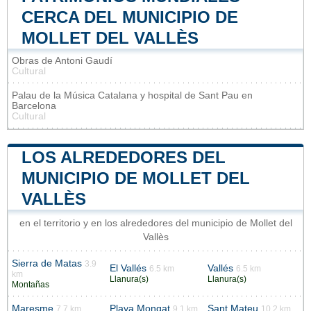
CERCA DEL MUNICIPIO DE
MOLLET DEL VALLÈS
Obras de Antoni Gaudí
Cultural
Palau de la Música Catalana y hospital de Sant Pau en
Barcelona
Cultural
LOS ALREDEDORES DEL
MUNICIPIO DE MOLLET DEL
VALLÈS
en el territorio y en los alrededores del municipio de Mollet del
Vallès
Sierra de Matas
3.9
El Vallés
Vallés
6.5 km
6.5 km
km
Llanura(s)
Llanura(s)
Montañas
Maresme
Playa Mongat
Sant Mateu
7.7 km
9.1 km
10.2 km