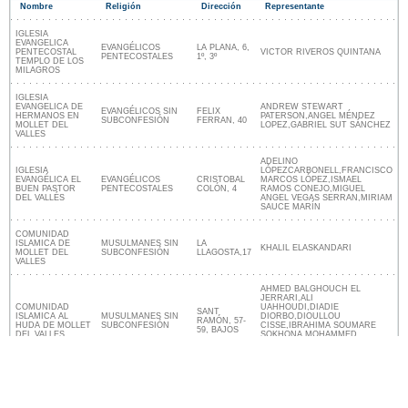
Nombre
Religión
Dirección
Representante
IGLESIA
EVANGELICA
EVANGÉLICOS
LA PLANA, 6,
PENTECOSTAL
VICTOR RIVEROS QUINTANA
PENTECOSTALES
1º, 3º
TEMPLO DE LOS
MILAGROS
IGLESIA
EVANGELICA DE
ANDREW STEWART
EVANGÉLICOS SIN
FELIX
HERMANOS EN
PATERSON,ANGEL MÉNDEZ
SUBCONFESIÓN
FERRAN, 40
MOLLET DEL
LOPEZ,GABRIEL SUT SÁNCHEZ
VALLES
ADELINO
IGLESIA
LÓPEZCARBONELL,FRANCISCO
EVANGÉLICA EL
EVANGÉLICOS
CRISTOBAL
MARCOS LÓPEZ,ISMAEL
BUEN PASTOR
PENTECOSTALES
COLÓN, 4
RAMOS CONEJO,MIGUEL
DEL VALLÉS
ANGEL VEGAS SERRAN,MIRIAM
SAUCE MARÍN
COMUNIDAD
ISLAMICA DE
MUSULMANES SIN
LA
KHALIL ELASKANDARI
MOLLET DEL
SUBCONFESIÓN
LLAGOSTA,17
VALLES
AHMED BALGHOUCH EL
JERRARI,ALI
COMUNIDAD
UAHHOUDI,DIADIE
SANT
ISLAMICA AL
MUSULMANES SIN
DIORBO,DIOULLOU
RAMÓN, 57-
HUDA DE MOLLET
SUBCONFESIÓN
CISSE,IBRAHIMA SOUMARE
59, BAJOS
DEL VALLES
SOKHONA,MOHAMMED
NABILE,SAID EL JABLI
ABDELKADER
Más religiones
Lugares religiosos cerca de Mollet del