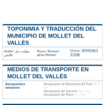
TOPONIMIA Y TRADUCCIÓN DEL
MUNICIPIO DE MOLLET DEL
VALLÈS
Chino:
莫列特德尔
árabe:
موليت ديل
Ruso:
Мольет-
дель-Вальес
فاليس
瓦列斯
MEDIOS DE TRANSPORTE EN
MOLLET DEL VALLÈS
Aeropuertos
Aeropuerto de Barcelona-El Prat
28.8
cercanos
km
Aeropuerto de Gerona
61.1 km
Aeropuerto de Reus
97.4 km