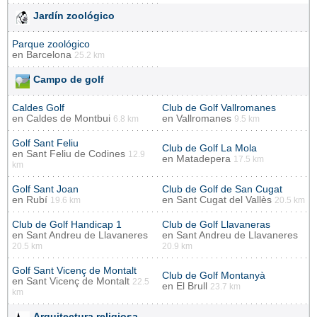
Jardín zoológico
Parque zoológico
en
Barcelona
25.2 km
Campo de golf
Caldes Golf
Club de Golf Vallromanes
en
Caldes de Montbui
en
Vallromanes
6.8 km
9.5 km
Golf Sant Feliu
Club de Golf La Mola
en
Sant Feliu de Codines
12.9
en
Matadepera
17.5 km
km
Golf Sant Joan
Club de Golf de San Cugat
en
Rubí
en
Sant Cugat del Vallès
19.6 km
20.5 km
Club de Golf Handicap 1
Club de Golf Llavaneras
en
Sant Andreu de Llavaneres
en
Sant Andreu de Llavaneres
20.5 km
20.9 km
Golf Sant Vicenç de Montalt
Club de Golf Montanyà
en
Sant Vicenç de Montalt
22.5
en
El Brull
23.7 km
km
Arquitectura religiosa