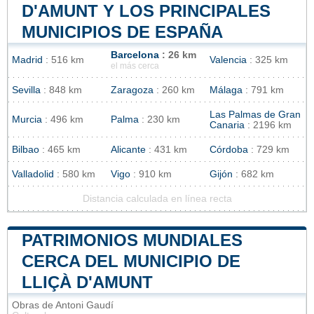
D'AMUNT Y LOS PRINCIPALES
MUNICIPIOS DE ESPAÑA
Barcelona
: 26 km
Madrid
: 516 km
Valencia
: 325 km
el más cerca
Sevilla
: 848 km
Zaragoza
: 260 km
Málaga
: 791 km
Las Palmas de Gran
Murcia
: 496 km
Palma
: 230 km
Canaria
: 2196 km
Bilbao
: 465 km
Alicante
: 431 km
Córdoba
: 729 km
Valladolid
: 580 km
Vigo
: 910 km
Gijón
: 682 km
Distancia calculada en línea recta
PATRIMONIOS MUNDIALES
CERCA DEL MUNICIPIO DE
LLIÇÀ D'AMUNT
Obras de Antoni Gaudí