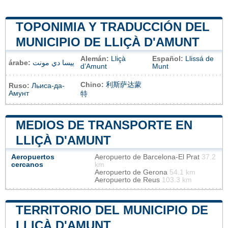
TOPONIMIA Y TRADUCCIÓN DEL
MUNICIPIO DE LLIÇÀ D'AMUNT
Alemán:
Lliçà
Español:
Llissá de
árabe:
ييسا دي مونت
d’Amunt
Munt
Chino:
利斯萨达蒙
Ruso:
Льиса-да-
Амунт
特
MEDIOS DE TRANSPORTE EN
LLIÇÀ D'AMUNT
Aeropuertos
Aeropuerto de Barcelona-El Prat
37.2
cercanos
km
Aeropuerto de Gerona
54.1 km
Aeropuerto de Reus
103.3 km
TERRITORIO DEL MUNICIPIO DE
LLIÇÀ D'AMUNT