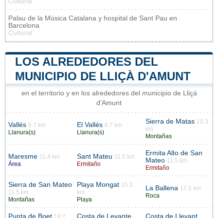
Cultural
Palau de la Música Catalana y hospital de Sant Pau en
Barcelona
Cultural
LOS ALREDEDORES DEL
MUNICIPIO DE LLIÇÀ D'AMUNT
en el territorio y en los alrededores del municipio de Lliçà
d'Amunt
Sierra de Matas
10.3
Vallés
El Vallés
6.7 km
6.7 km
km
Llanura(s)
Llanura(s)
Montañas
Ermita Alto de San
Maresme
Sant Mateu
11.4 km
11.5 km
Mateo
11.5 km
Área
Ermitaño
Ermitaño
Sierra de San Mateo
Playa Mongat
15.3
La Ballena
17.5 km
11.5 km
km
Roca
Montañas
Playa
Punta de Boet
Costa de Levante
Costa de Llevant
18.2