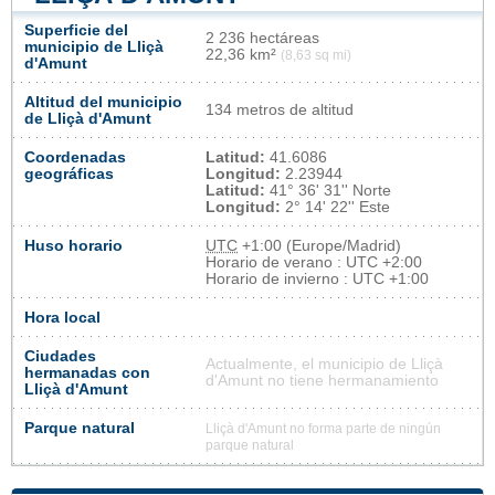
Superficie del
2 236 hectáreas
municipio de Lliçà
22,36 km²
(8,63 sq mi)
d'Amunt
Altitud del municipio
134 metros de altitud
de Lliçà d'Amunt
Coordenadas
Latitud:
41.6086
geográficas
Longitud:
2.23944
Latitud:
41° 36' 31'' Norte
Longitud:
2° 14' 22'' Este
Huso horario
UTC
+1:00 (Europe/Madrid)
Horario de verano : UTC +2:00
Horario de invierno : UTC +1:00
Hora local
Ciudades
Actualmente, el municipio de Lliçà
hermanadas con
d'Amunt no tiene hermanamiento
Lliçà d'Amunt
Parque natural
Lliçà d'Amunt no forma parte de ningún
parque natural