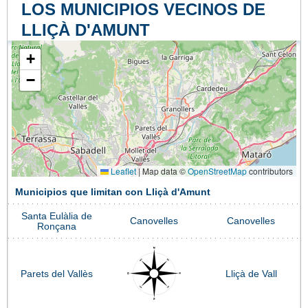
LOS MUNICIPIOS VECINOS DE
LLIÇÀ D'AMUNT
+
−
Leaflet
|
Map data ©
OpenStreetMap
contributors
Municipios que limitan con Lliçà d'Amunt
Santa Eulàlia de
Canovelles
Canovelles
Ronçana
Parets del Vallès
Lliçà de Vall