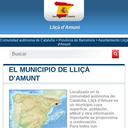
Lliçà d'Amunt
Comunidad autónoma de Cataluña
>
Provincia de Barcelona
>
Ayuntamiento Lliçà
d'Amunt
EL MUNICIPIO DE LLIÇÀ
D'AMUNT
Localizado en la
comunidad autónoma de
Cataluña, Lliçà d'Amunt es
un municipio cuya
superficie, población,
altitud y otra información
importante se proporciona
a continuación.
Para todos sus