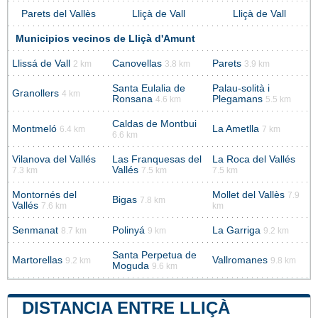
Parets del Vallès
Lliçà de Vall
Lliçà de Vall
Municipios vecinos de Lliçà d'Amunt
Llissá de Vall
Canovellas
Parets
2 km
3.8 km
3.9 km
Santa Eulalia de
Palau-solità i
Granollers
4 km
Ronsana
Plegamans
4.6 km
5.5 km
Caldas de Montbui
Montmeló
La Ametlla
6.4 km
7 km
6.6 km
Vilanova del Vallés
Las Franquesas del
La Roca del Vallés
Vallés
7.3 km
7.5 km
7.5 km
Montornés del
Mollet del Vallès
7.9
Bigas
7.8 km
Vallés
7.6 km
km
Senmanat
Polinyá
La Garriga
8.7 km
9 km
9.2 km
Santa Perpetua de
Martorellas
Vallromanes
9.2 km
9.8 km
Moguda
9.6 km
DISTANCIA ENTRE LLIÇÀ