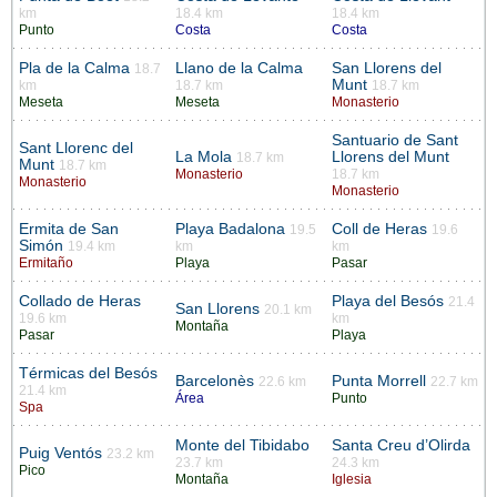
km
18.4 km
18.4 km
Punto
Costa
Costa
Pla de la Calma
Llano de la Calma
San Llorens del
18.7
Munt
km
18.7 km
18.7 km
Meseta
Meseta
Monasterio
Santuario de Sant
Sant Llorenc del
La Mola
Llorens del Munt
18.7 km
Munt
18.7 km
Monasterio
18.7 km
Monasterio
Monasterio
Ermita de San
Playa Badalona
Coll de Heras
19.5
19.6
Simón
19.4 km
km
km
Ermitaño
Playa
Pasar
Collado de Heras
Playa del Besós
21.4
San Llorens
20.1 km
19.6 km
km
Montaña
Pasar
Playa
Térmicas del Besós
Barcelonès
Punta Morrell
22.6 km
22.7 km
21.4 km
Área
Punto
Spa
Monte del Tibidabo
Santa Creu d’Olirda
Puig Ventós
23.2 km
23.7 km
24.3 km
Pico
Montaña
Iglesia