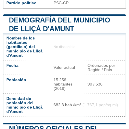
Partido político
PSC-CP
DEMOGRAFÍA DEL MUNICIPIO
DE LLIÇÀ D'AMUNT
Nombre de los
habitantes
(gentilicio) del
No disponible
municipio de Lliçà
d'Amunt
Fecha
Ordenados por
Valor actual
Región / País
Población
15 256
habitantes
90 / 536
(2019)
Densidad de
población del
682,3 hab./km²
(1 767,1 pop/sq mi)
municipio de Lliçà
d'Amunt
NÚMEROS OFICIALES DEL