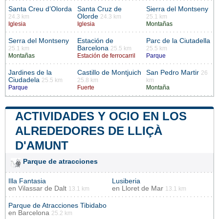
Santa Creu d’Olorda
Santa Cruz de
Sierra del Montseny
Olorde
24.3 km
24.3 km
25.1 km
Iglesia
Iglesia
Montañas
Serra del Montseny
Estación de
Parc de la Ciutadella
Barcelona
25.1 km
25.5 km
25.5 km
Montañas
Estación de ferrocarril
Parque
Jardines de la
Castillo de Montjuich
San Pedro Martir
26
Ciudadela
25.5 km
25.8 km
km
Parque
Fuerte
Montaña
ACTIVIDADES Y OCIO EN LOS
ALREDEDORES DE LLIÇÀ
D'AMUNT
Parque de atracciones
Illa Fantasia
Lusiberia
en
Vilassar de Dalt
en
Lloret de Mar
13.1 km
13.1 km
Parque de Atracciones Tibidabo
en
Barcelona
25.2 km