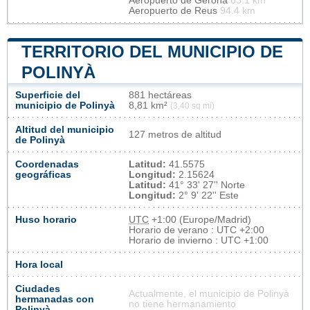
Aeropuerto de Gerona
63.1 km
Aeropuerto de Reus
94.4 km
TERRITORIO DEL MUNICIPIO DE
POLINYÀ
Superficie del
881 hectáreas
municipio de Polinyà
8,81 km²
(3,40 sq mi)
Altitud del municipio
127 metros de altitud
de Polinyà
Coordenadas
Latitud:
41.5575
geográficas
Longitud:
2.15624
Latitud:
41° 33' 27'' Norte
Longitud:
2° 9' 22'' Este
Huso horario
UTC
+1:00 (Europe/Madrid)
Horario de verano : UTC +2:00
Horario de invierno : UTC +1:00
Hora local
Ciudades
Actualmente, el municipio de Polinyà
hermanadas con
no tiene hermanamiento
Polinyà