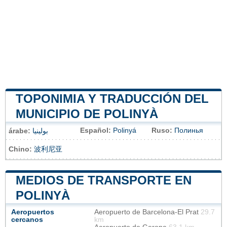
TOPONIMIA Y TRADUCCIÓN DEL
MUNICIPIO DE POLINYÀ
Español:
Polinyá
Ruso:
Полинья
árabe:
بولينيا
Chino:
波利尼亚
MEDIOS DE TRANSPORTE EN
POLINYÀ
Aeropuertos
Aeropuerto de Barcelona-El Prat
29.7
cercanos
km