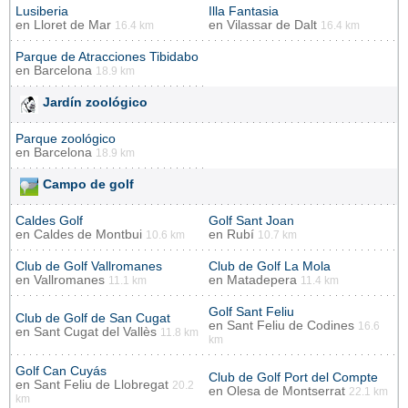
Lusiberia
Illa Fantasia
en
Lloret de Mar
en
Vilassar de Dalt
16.4 km
16.4 km
Parque de Atracciones Tibidabo
en
Barcelona
18.9 km
Jardín zoológico
Parque zoológico
en
Barcelona
18.9 km
Campo de golf
Caldes Golf
Golf Sant Joan
en
Caldes de Montbui
en
Rubí
10.6 km
10.7 km
Club de Golf Vallromanes
Club de Golf La Mola
en
Vallromanes
en
Matadepera
11.1 km
11.4 km
Golf Sant Feliu
Club de Golf de San Cugat
en
Sant Feliu de Codines
16.6
en
Sant Cugat del Vallès
11.8 km
km
Golf Can Cuyás
Club de Golf Port del Compte
en
Sant Feliu de Llobregat
20.2
en
Olesa de Montserrat
22.1 km
km