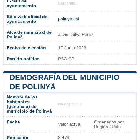
E-mail del
Cargando...
ayuntamiento
Sitio web oficial del
polinya.cat
ayuntamiento
Alcalde municipal de
Javier Silva Perez
Polinyà
Fecha de elección
17 Junio 2023
Partido político
PSC-CP
DEMOGRAFÍA DEL MUNICIPIO
DE POLINYÀ
Nombre de los
habitantes
No disponible
(gentilicio) del
municipio de Polinyà
Fecha
Ordenados por
Valor actual
Región / País
Población
8 479