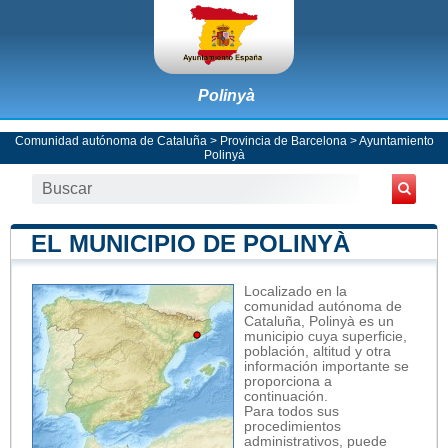
Polinyà
Comunidad autónoma de Cataluña
>
Provincia de Barcelona
>
Ayuntamiento
Polinyà
EL MUNICIPIO DE POLINYÀ
Localizado en la
comunidad autónoma de
Cataluña, Polinyà es un
municipio cuya superficie,
población, altitud y otra
información importante se
proporciona a
continuación.
Para todos sus
procedimientos
administrativos, puede