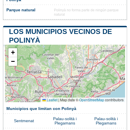
Parque natural
Polinyà no forma parte de ningún parque
natural
LOS MUNICIPIOS VECINOS DE
POLINYÀ
+
−
Leaflet
|
Map data ©
OpenStreetMap
contributors
Municipios que limitan con Polinyà
Palau-solità i
Palau-solità i
Sentmenat
Plegamans
Plegamans