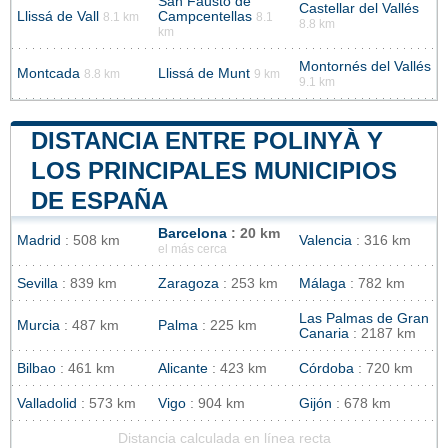
San Fausto de
Castellar del Vallés
Llissá de Vall
Campcentellas
8.1 km
8.1
8.8 km
km
Montornés del Vallés
Montcada
Llissá de Munt
8.8 km
9 km
9.1 km
DISTANCIA ENTRE POLINYÀ Y
LOS PRINCIPALES MUNICIPIOS
DE ESPAÑA
Barcelona
: 20 km
Madrid
: 508 km
Valencia
: 316 km
el más cerca
Sevilla
: 839 km
Zaragoza
: 253 km
Málaga
: 782 km
Las Palmas de Gran
Murcia
: 487 km
Palma
: 225 km
Canaria
: 2187 km
Bilbao
: 461 km
Alicante
: 423 km
Córdoba
: 720 km
Valladolid
: 573 km
Vigo
: 904 km
Gijón
: 678 km
Distancia calculada en línea recta