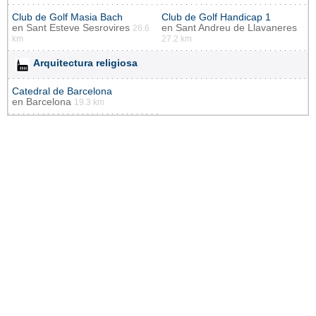
Club de Golf Masia Bach
Club de Golf Handicap 1
en
Sant Esteve Sesrovires
en
Sant Andreu de Llavaneres
26.6
km
27.2 km
Arquitectura religiosa
Catedral de Barcelona
en
Barcelona
19.3 km