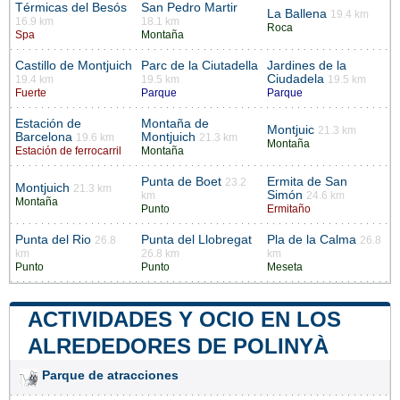
Térmicas del Besós
San Pedro Martir
La Ballena
19.4 km
16.9 km
18.1 km
Roca
Spa
Montaña
Castillo de Montjuich
Parc de la Ciutadella
Jardines de la
Ciudadela
19.4 km
19.5 km
19.5 km
Fuerte
Parque
Parque
Estación de
Montaña de
Montjuic
21.3 km
Barcelona
Montjuich
19.6 km
21.3 km
Montaña
Estación de ferrocarril
Montaña
Punta de Boet
Ermita de San
23.2
Montjuich
21.3 km
Simón
km
24.6 km
Montaña
Punto
Ermitaño
Punta del Rio
Punta del Llobregat
Pla de la Calma
26.8
26.8
km
26.8 km
km
Punto
Punto
Meseta
ACTIVIDADES Y OCIO EN LOS
ALREDEDORES DE POLINYÀ
Parque de atracciones