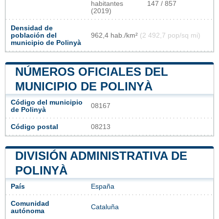
habitantes
147 / 857
(2019)
Densidad de
población del
962,4 hab./km²
(2 492,7 pop/sq mi)
municipio de Polinyà
NÚMEROS OFICIALES DEL
MUNICIPIO DE POLINYÀ
Código del municipio
08167
de Polinyà
Código postal
08213
DIVISIÓN ADMINISTRATIVA DE
POLINYÀ
País
España
Comunidad
Cataluña
autónoma