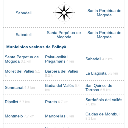
Santa Perpètua de
Sabadell
Mogoda
Santa Perpètua de
Santa Perpètua de
Sabadell
Mogoda
Mogoda
Municipios vecinos de Polinyà
Santa Perpetua de
Palau-solità i
Sabadell
4.2 km
Moguda
Plegamans
3.1 km
4 km
Mollet del Vallès
Barberá del Vallés
5.1
La Llagosta
5.8 km
km
5.3 km
Badia del Vallès
San Quirico de
6.4
Senmanat
6.3 km
Tarrasa
km
6.5 km
Sardañola del Vallés
Ripollet
Parets
6.7 km
6.7 km
7.5 km
Caldas de Montbui
Montmeló
Martorellas
7.7 km
8 km
8.1 km