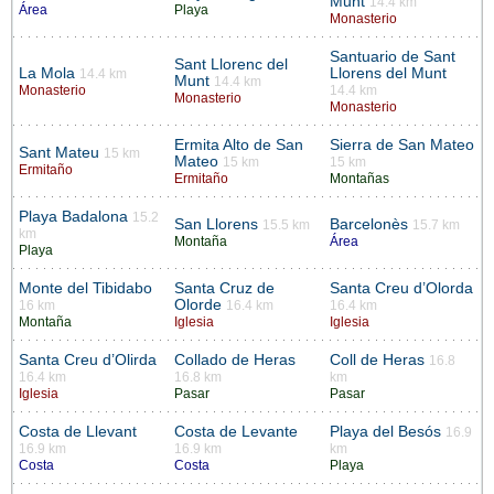
Munt
14.4 km
Área
Playa
Monasterio
Santuario de Sant
Sant Llorenc del
La Mola
Llorens del Munt
14.4 km
Munt
14.4 km
Monasterio
14.4 km
Monasterio
Monasterio
Ermita Alto de San
Sierra de San Mateo
Sant Mateu
15 km
Mateo
15 km
15 km
Ermitaño
Ermitaño
Montañas
Playa Badalona
15.2
San Llorens
Barcelonès
15.5 km
15.7 km
km
Montaña
Área
Playa
Monte del Tibidabo
Santa Cruz de
Santa Creu d’Olorda
Olorde
16 km
16.4 km
16.4 km
Montaña
Iglesia
Iglesia
Santa Creu d’Olirda
Collado de Heras
Coll de Heras
16.8
16.4 km
16.8 km
km
Iglesia
Pasar
Pasar
Costa de Llevant
Costa de Levante
Playa del Besós
16.9
16.9 km
16.9 km
km
Costa
Costa
Playa