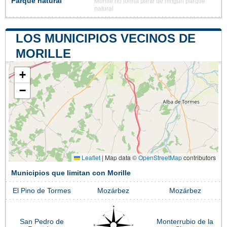
Parque natural
Morille no forma parte de ningún parque
natural
LOS MUNICIPIOS VECINOS DE
MORILLE
+
−
Leaflet
|
Map data ©
OpenStreetMap
contributors
Municipios que limitan con Morille
El Pino de Tormes
Mozárbez
Mozárbez
San Pedro de
Monterrubio de la