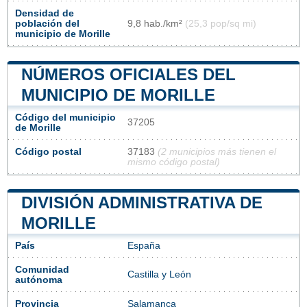
Densidad de
población del
9,8 hab./km²
(25,3 pop/sq mi)
municipio de Morille
NÚMEROS OFICIALES DEL
MUNICIPIO DE MORILLE
Código del municipio
37205
de Morille
Código postal
37183
(2 municipios más tienen el
mismo código postal)
DIVISIÓN ADMINISTRATIVA DE
MORILLE
País
España
Comunidad
Castilla y León
autónoma
Provincia
Salamanca