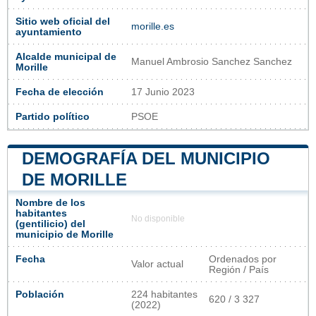
Sitio web oficial del
morille.es
ayuntamiento
Alcalde municipal de
Manuel Ambrosio Sanchez Sanchez
Morille
Fecha de elección
17 Junio 2023
Partido político
PSOE
DEMOGRAFÍA DEL MUNICIPIO
DE MORILLE
Nombre de los
habitantes
No disponible
(gentilicio) del
municipio de Morille
Fecha
Ordenados por
Valor actual
Región / País
Población
224 habitantes
620 / 3 327
(2022)