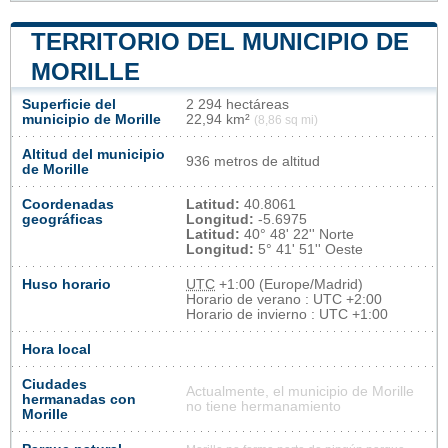
TERRITORIO DEL MUNICIPIO DE
MORILLE
Superficie del
2 294 hectáreas
municipio de Morille
22,94 km²
(8,86 sq mi)
Altitud del municipio
936 metros de altitud
de Morille
Coordenadas
Latitud:
40.8061
geográficas
Longitud:
-5.6975
Latitud:
40° 48' 22'' Norte
Longitud:
5° 41' 51'' Oeste
Huso horario
UTC
+1:00 (Europe/Madrid)
Horario de verano : UTC +2:00
Horario de invierno : UTC +1:00
Hora local
Ciudades
Actualmente, el municipio de Morille
hermanadas con
no tiene hermanamiento
Morille