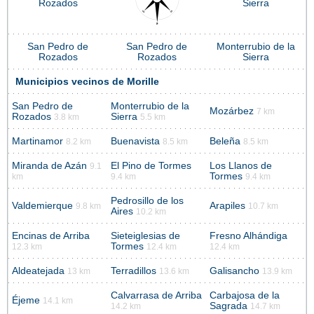
Rozados
Sierra
San Pedro de
San Pedro de
Monterrubio de la
Rozados
Rozados
Sierra
Municipios vecinos de Morille
San Pedro de
Monterrubio de la
Mozárbez
7 km
Rozados
Sierra
3.8 km
5.5 km
Martinamor
Buenavista
Beleña
8.2 km
8.5 km
8.5 km
Miranda de Azán
El Pino de Tormes
Los Llanos de
9.1
Tormes
km
9.4 km
9.4 km
Pedrosillo de los
Valdemierque
Arapiles
9.8 km
10.7 km
Aires
10.2 km
Encinas de Arriba
Sieteiglesias de
Fresno Alhándiga
Tormes
12.3 km
12.4 km
12.4 km
Aldeatejada
Terradillos
Galisancho
13 km
13.6 km
13.9 km
Calvarrasa de Arriba
Carbajosa de la
Éjeme
14.1 km
Sagrada
14.2 km
14.7 km