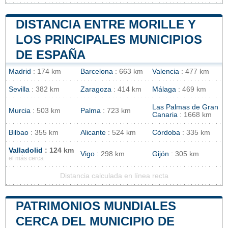
DISTANCIA ENTRE MORILLE Y
LOS PRINCIPALES MUNICIPIOS
DE ESPAÑA
Madrid
: 174 km
Barcelona
: 663 km
Valencia
: 477 km
Sevilla
: 382 km
Zaragoza
: 414 km
Málaga
: 469 km
Las Palmas de Gran
Murcia
: 503 km
Palma
: 723 km
Canaria
: 1668 km
Bilbao
: 355 km
Alicante
: 524 km
Córdoba
: 335 km
Valladolid
: 124 km
Vigo
: 298 km
Gijón
: 305 km
el más cerca
Distancia calculada en línea recta
PATRIMONIOS MUNDIALES
CERCA DEL MUNICIPIO DE