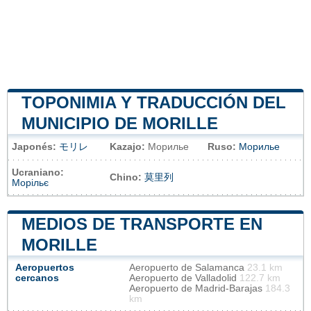
TOPONIMIA Y TRADUCCIÓN DEL
MUNICIPIO DE MORILLE
Japonés:
モリレ
Kazajo:
Морилье
Ruso:
Морилье
Ucraniano:
Chino:
莫里列
Морільє
MEDIOS DE TRANSPORTE EN
MORILLE
Aeropuertos
Aeropuerto de Salamanca
23.1 km
cercanos
Aeropuerto de Valladolid
122.7 km
Aeropuerto de Madrid-Barajas
184.3
km