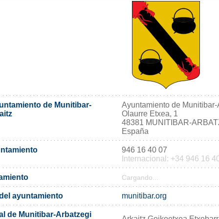
yuntamiento de Munitibar-
Ayuntamiento de Munitibar-A
aitz
Olaurre Etxea, 1
48381 MUNITIBAR-ARBAT
España
untamiento
946 16 40 07
Internacional: +34 946 16 4
tamiento
Cargando...
l del ayuntamiento
munitibar.org
al de Munitibar-Arbatzegi
Arkaitz Goikoetxea Etxebarr