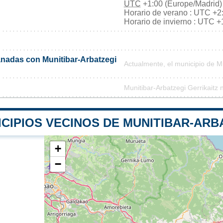
UTC
+1:00 (Europe/Madrid)
Horario de verano : UTC +2
Horario de invierno : UTC +
nadas con Munitibar-Arbatzegi
Actualmente, el municipio de M
Munitibar-Arbatzegi Gerrikaitz
CIPIOS VECINOS DE MUNITIBAR-ARB
+
−