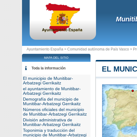
Muniti
Ayuntamiento España >
Comunidad autónoma de País Vasco
>
Pr
MAPA DEL SITIO
EL MUNIC
Toda la información
El municipio de Munitibar-
Arbatzegi Gerrikaitz
el ayuntamiento de Munitibar-
Arbatzegi Gerrikaitz
Demografía del municipio de
Munitibar-Arbatzegi Gerrikaitz
Números oficiales del municipio
de Munitibar-Arbatzegi Gerrikaitz
División administrativa de
Munitibar-Arbatzegi Gerrikaitz
Toponimia y traducción del
municipio de Munitibar-Arbatzegi