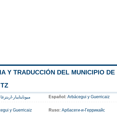
A Y TRADUCCIÓN DEL MUNICIPIO DE
ITZ
Español:
Arbácegui y Guerricaiz
-اربتزغاي غيرايكايتز
egui y Guerricaiz
Ruso:
Арбасеги-и-Геррикайс