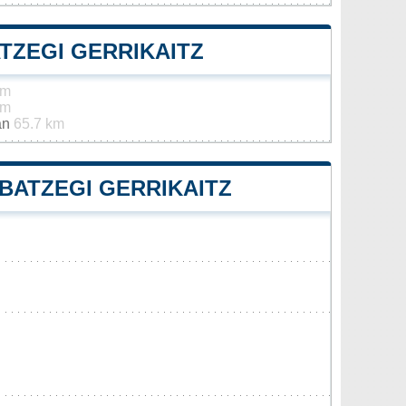
TZEGI GERRIKAITZ
km
km
án
65.7 km
RBATZEGI GERRIKAITZ