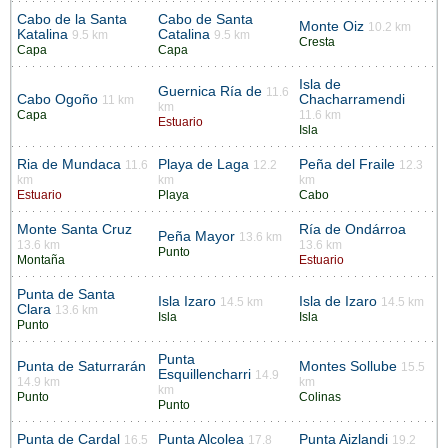
Cabo de la Santa
Cabo de Santa
Monte Oiz
10.2 km
Katalina
Catalina
9.5 km
9.5 km
Cresta
Capa
Capa
Isla de
Guernica Ría de
11.6
Cabo Ogoño
Chacharramendi
11 km
km
Capa
11.6 km
Estuario
Isla
Ria de Mundaca
Playa de Laga
Peña del Fraile
11.6
12.2
12.3
km
km
km
Estuario
Playa
Cabo
Monte Santa Cruz
Ría de Ondárroa
Peña Mayor
13.6 km
13.6 km
13.6 km
Punto
Montaña
Estuario
Punta de Santa
Isla Izaro
Isla de Izaro
14.5 km
14.5 km
Clara
13.6 km
Isla
Isla
Punto
Punta
Punta de Saturrarán
Montes Sollube
15.5
Esquillencharri
14.9
14.9 km
km
km
Punto
Colinas
Punto
Punta de Cardal
Punta Alcolea
Punta Aizlandi
16.5
17.8
19.2