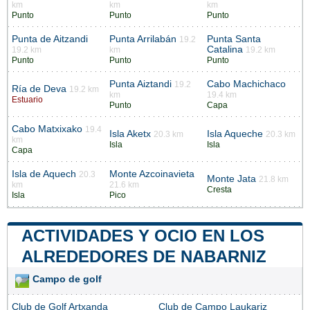
km
km
km
Punto
Punto
Punto
Punta de Aitzandi
Punta Arrilabán
Punta Santa
19.2
Catalina
19.2 km
km
19.2 km
Punto
Punto
Punto
Punta Aiztandi
Cabo Machichaco
19.2
Ría de Deva
19.2 km
km
19.4 km
Estuario
Punto
Capa
Cabo Matxixako
19.4
Isla Aketx
Isla Aqueche
20.3 km
20.3 km
km
Isla
Isla
Capa
Isla de Aquech
Monte Azcoinavieta
20.3
Monte Jata
21.8 km
km
21.6 km
Cresta
Isla
Pico
ACTIVIDADES Y OCIO EN LOS
ALREDEDORES DE NABARNIZ
Campo de golf
Club de Golf Artxanda
Club de Campo Laukariz