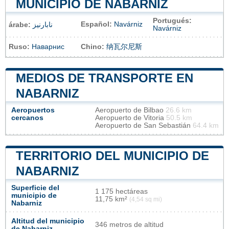
MUNICIPIO DE NABARNIZ
Portugués:
Español:
Navárniz
árabe:
نابارنيز
Navárniz
Ruso:
Наварнис
Chino:
纳瓦尔尼斯
MEDIOS DE TRANSPORTE EN
NABARNIZ
Aeropuertos
Aeropuerto de Bilbao
26.6 km
cercanos
Aeropuerto de Vitoria
50.5 km
Aeropuerto de San Sebastián
64.4 km
TERRITORIO DEL MUNICIPIO DE
NABARNIZ
Superficie del
1 175 hectáreas
municipio de
11,75 km²
(4,54 sq mi)
Nabarniz
Altitud del municipio
346 metros de altitud
de Nabarniz