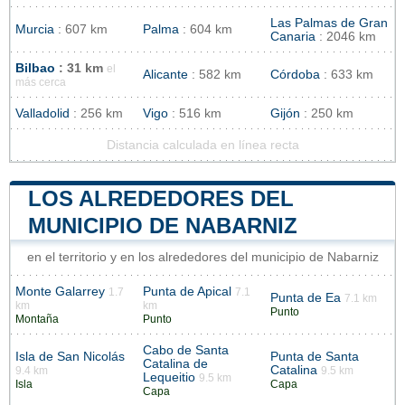
Las Palmas de Gran
Murcia
: 607 km
Palma
: 604 km
Canaria
: 2046 km
Bilbao
: 31 km
el
Alicante
: 582 km
Córdoba
: 633 km
más cerca
Valladolid
: 256 km
Vigo
: 516 km
Gijón
: 250 km
Distancia calculada en línea recta
LOS ALREDEDORES DEL
MUNICIPIO DE NABARNIZ
en el territorio y en los alrededores del municipio de Nabarniz
Monte Galarrey
Punta de Apical
1.7
7.1
Punta de Ea
7.1 km
km
km
Punto
Montaña
Punto
Cabo de Santa
Isla de San Nicolás
Punta de Santa
Catalina de
Catalina
9.4 km
9.5 km
Lequeitio
9.5 km
Isla
Capa
Capa