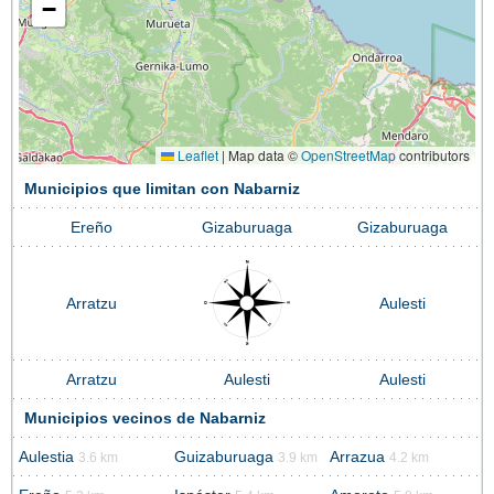
−
Leaflet
|
Map data ©
OpenStreetMap
contributors
Municipios que limitan con Nabarniz
Ereño
Gizaburuaga
Gizaburuaga
Arratzu
Aulesti
Arratzu
Aulesti
Aulesti
Municipios vecinos de Nabarniz
Aulestia
Guizaburuaga
Arrazua
3.6 km
3.9 km
4.2 km