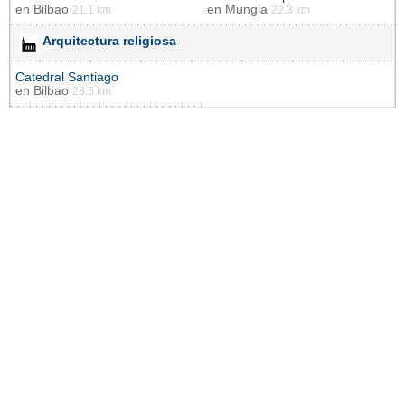
en
Bilbao
en
Mungia
21.1 km
22.3 km
Arquitectura religiosa
Catedral Santiago
en
Bilbao
28.5 km