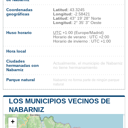
Coordenadas
Latitud:
43.3245
geográficas
Longitud:
-2.58421
Latitud:
43° 19' 28'' Norte
Longitud:
2° 35' 3'' Oeste
Huso horario
UTC
+1:00 (Europe/Madrid)
Horario de verano : UTC +2:00
Horario de invierno : UTC +1:00
Hora local
Ciudades
Actualmente, el municipio de Nabarniz
hermanadas con
no tiene hermanamiento
Nabarniz
Parque natural
Nabarniz no forma parte de ningún parque
natural
LOS MUNICIPIOS VECINOS DE
NABARNIZ
+