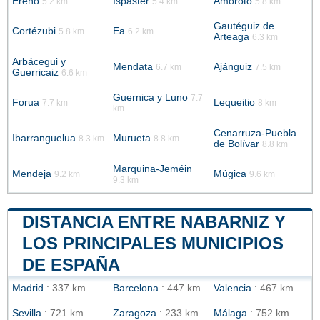
Ereño
Ispáster
Amoroto
5.2 km
5.4 km
5.8 km
Gautéguiz de
Cortézubi
Ea
5.8 km
6.2 km
Arteaga
6.3 km
Arbácegui y
Mendata
Ajánguiz
6.7 km
7.5 km
Guerricaiz
6.6 km
Guernica y Luno
7.7
Forua
Lequeitio
7.7 km
8 km
km
Cenarruza-Puebla
Ibarranguelua
Murueta
8.3 km
8.8 km
de Bolívar
8.8 km
Marquina-Jeméin
Mendeja
Múgica
9.2 km
9.6 km
9.3 km
DISTANCIA ENTRE NABARNIZ Y
LOS PRINCIPALES MUNICIPIOS
DE ESPAÑA
Madrid
: 337 km
Barcelona
: 447 km
Valencia
: 467 km
Sevilla
: 721 km
Zaragoza
: 233 km
Málaga
: 752 km