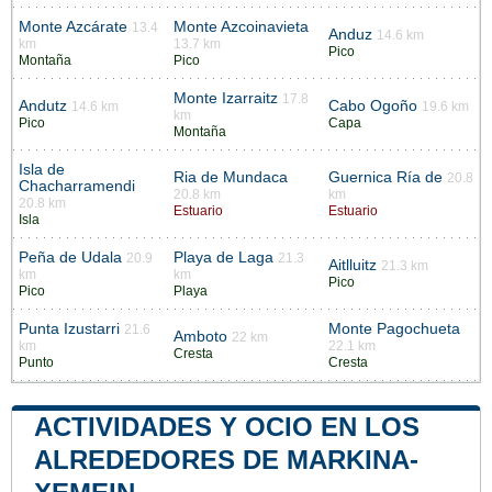
Monte Azcárate
Monte Azcoinavieta
13.4
Anduz
14.6 km
km
13.7 km
Pico
Montaña
Pico
Monte Izarraitz
17.8
Andutz
Cabo Ogoño
14.6 km
19.6 km
km
Pico
Capa
Montaña
Isla de
Ria de Mundaca
Guernica Ría de
20.8
Chacharramendi
20.8 km
km
20.8 km
Estuario
Estuario
Isla
Peña de Udala
Playa de Laga
20.9
21.3
Aitlluitz
21.3 km
km
km
Pico
Pico
Playa
Punta Izustarri
Monte Pagochueta
21.6
Amboto
22 km
km
22.1 km
Cresta
Punto
Cresta
ACTIVIDADES Y OCIO EN LOS
ALREDEDORES DE MARKINA-