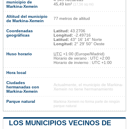
municipio de
45,49 km²
(17,56 sq mi)
Markina-Xemein
Altitud del municipio
77 metros de altitud
de Markina-Xemein
Coordenadas
Latitud:
43.2706
geográficas
Longitud:
-2.49716
Latitud:
43° 16' 14'' Norte
Longitud:
2° 29' 50'' Oeste
Huso horario
UTC
+1:00 (Europe/Madrid)
Horario de verano : UTC +2:00
Horario de invierno : UTC +1:00
Hora local
Ciudades
Actualmente, el municipio de Markina-
hermanadas con
Xemein no tiene hermanamiento
Markina-Xemein
Parque natural
Markina-Xemein no forma parte de ningún
parque natural
LOS MUNICIPIOS VECINOS DE