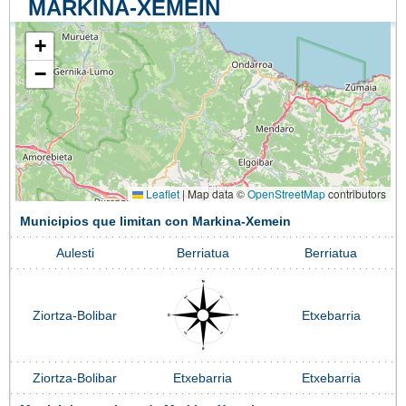
MARKINA-XEMEIN
+
−
Leaflet
|
Map data ©
OpenStreetMap
contributors
Municipios que limitan con Markina-Xemein
Aulesti
Berriatua
Berriatua
Ziortza-Bolibar
Etxebarria
Ziortza-Bolibar
Etxebarria
Etxebarria