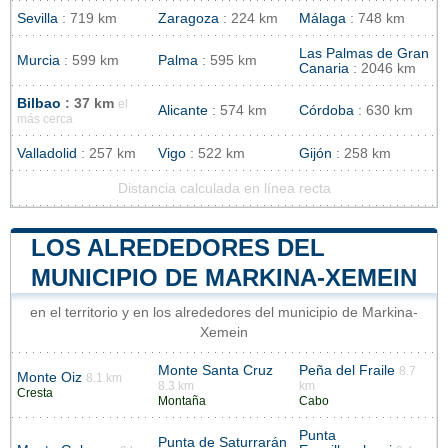
Sevilla
: 719 km
Zaragoza
: 224 km
Málaga
: 748 km
Las Palmas de Gran
Murcia
: 599 km
Palma
: 595 km
Canaria
: 2046 km
Bilbao
: 37 km
el
Alicante
: 574 km
Córdoba
: 630 km
más cerca
Valladolid
: 257 km
Vigo
: 522 km
Gijón
: 258 km
Distancia calculada en línea recta
LOS ALREDEDORES DEL
MUNICIPIO DE MARKINA-XEMEIN
en el territorio y en los alrededores del municipio de Markina-
Xemein
Monte Santa Cruz
Peña del Fraile
8.7
Monte Oiz
8.1 km
8.3 km
km
Cresta
Montaña
Cabo
Punta
Punta de Saturrarán