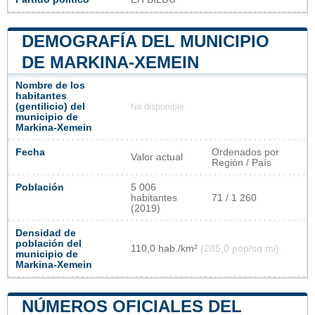
DEMOGRAFÍA DEL MUNICIPIO
DE MARKINA-XEMEIN
Nombre de los
habitantes
(gentilicio) del
No disponible
municipio de
Markina-Xemein
Fecha
Ordenados por
Valor actual
Región / País
Población
5 006
habitantes
71 / 1 260
(2019)
Densidad de
población del
110,0 hab./km²
(285,0 pop/sq mi)
municipio de
Markina-Xemein
NÚMEROS OFICIALES DEL