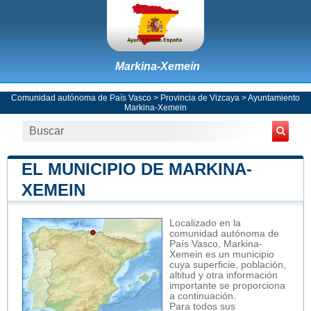
Markina-Xemein
Comunidad autónoma de País Vasco
>
Provincia de Vizcaya
>
Ayuntamiento
Markina-Xemein
EL MUNICIPIO DE MARKINA-
XEMEIN
Localizado en la
comunidad autónoma de
País Vasco, Markina-
Xemein es un municipio
cuya superficie, población,
altitud y otra información
importante se proporciona
a continuación.
Para todos sus