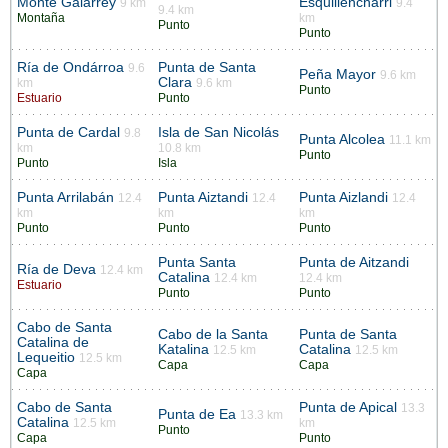
Monte Galarrey
Esquillencharri
9 km
9.4
9.4 km
Montaña
km
Punto
Punto
Ría de Ondárroa
Punta de Santa
9.6
Peña Mayor
9.6 km
Clara
km
9.6 km
Punto
Estuario
Punto
Punta de Cardal
Isla de San Nicolás
9.8
Punta Alcolea
11.1 km
km
10.8 km
Punto
Punto
Isla
Punta Arrilabán
Punta Aiztandi
Punta Aizlandi
12.4
12.4
12.4
km
km
km
Punto
Punto
Punto
Punta Santa
Punta de Aitzandi
Ría de Deva
12.4 km
Catalina
12.4 km
12.4 km
Estuario
Punto
Punto
Cabo de Santa
Cabo de la Santa
Punta de Santa
Catalina de
Katalina
Catalina
12.5 km
12.5 km
Lequeitio
12.5 km
Capa
Capa
Capa
Cabo de Santa
Punta de Apical
13.3
Punta de Ea
13.3 km
Catalina
12.5 km
km
Punto
Capa
Punto