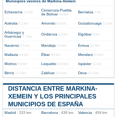
Municipios vecinos de Markina-Xemein
Cenarruza-Puebla
Echevarría
Berriatúa
2.4 km
5 km
de Bolívar
4.9 km
Aulestia
Amoroto
Guizaburuaga
6.1 km
6.6 km
7.6 km
Arbácegui y
Ondárroa
Elgóibar
8.3 km
9 km
Guerricaiz
7.7 km
Navárniz
Mendeja
Ermua
9.3 km
9.3 km
9.4 km
Mallavia
Éibar
Mendaro
9.4 km
9.8 km
9.9 km
Motrico
Lequeitio
Ispáster
9.9 km
10.6 km
11 km
Bérriz
Zaldívar
Deva
11.3 km
11.8 km
11.9 km
DISTANCIA ENTRE MARKINA-
XEMEIN Y LOS PRINCIPALES
MUNICIPIOS DE ESPAÑA
Madrid
: 333 km
Barcelona
: 438 km
Valencia
: 459 km