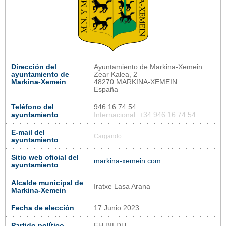
Dirección del
Ayuntamiento de Markina-Xemein
ayuntamiento de
Zear Kalea, 2
Markina-Xemein
48270 MARKINA-XEMEIN
España
Teléfono del
946 16 74 54
ayuntamiento
Internacional: +34 946 16 74 54
E-mail del
Cargando...
ayuntamiento
Sitio web oficial del
markina-xemein.com
ayuntamiento
Alcalde municipal de
Iratxe Lasa Arana
Markina-Xemein
Fecha de elección
17 Junio 2023
Partido político
EH BILDU