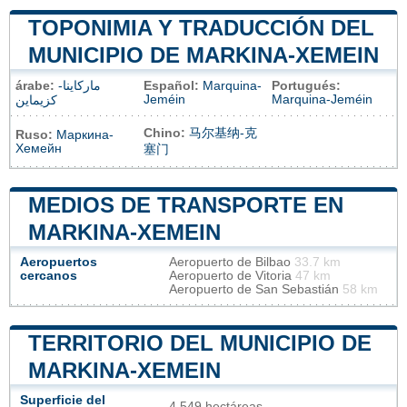
TOPONIMIA Y TRADUCCIÓN DEL
MUNICIPIO DE MARKINA-XEMEIN
árabe:
ماركاينا-
Español:
Marquina-
Portugués:
Jeméin
Marquina-Jeméin
كزيماين
Chino:
马尔基纳-克
Ruso:
Маркина-
Хемейн
塞门
MEDIOS DE TRANSPORTE EN
MARKINA-XEMEIN
Aeropuertos
Aeropuerto de Bilbao
33.7 km
cercanos
Aeropuerto de Vitoria
47 km
Aeropuerto de San Sebastián
58 km
TERRITORIO DEL MUNICIPIO DE
MARKINA-XEMEIN
Superficie del
4 549 hectáreas