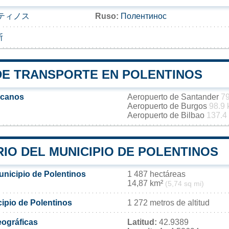
ティノス
Ruso:
Полентинос
斯
DE TRANSPORTE EN POLENTINOS
rcanos
Aeropuerto de Santander
7
Aeropuerto de Burgos
98.9
Aeropuerto de Bilbao
137.4
IO DEL MUNICIPIO DE POLENTINOS
unicipio de Polentinos
1 487 hectáreas
14,87 km²
(5,74 sq mi)
cipio de Polentinos
1 272 metros de altitud
ográficas
Latitud:
42.9389