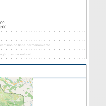
:00
1:00
olentinos no tiene hermanamiento
ingún parque natural