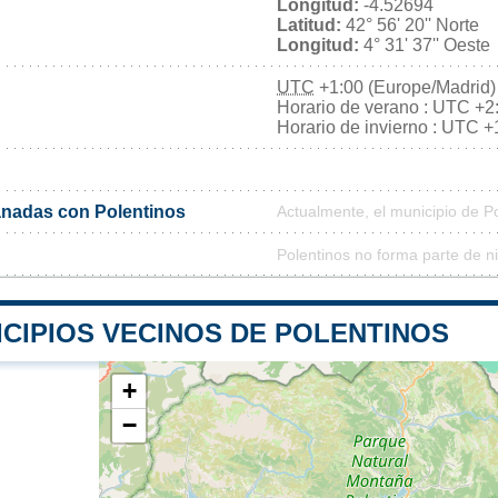
Longitud:
-4.52694
Latitud:
42° 56' 20'' Norte
Longitud:
4° 31' 37'' Oeste
UTC
+1:00 (Europe/Madrid)
Horario de verano : UTC +2
Horario de invierno : UTC +
nadas con Polentinos
Actualmente, el municipio de P
Polentinos no forma parte de n
ICIPIOS VECINOS DE POLENTINOS
+
−