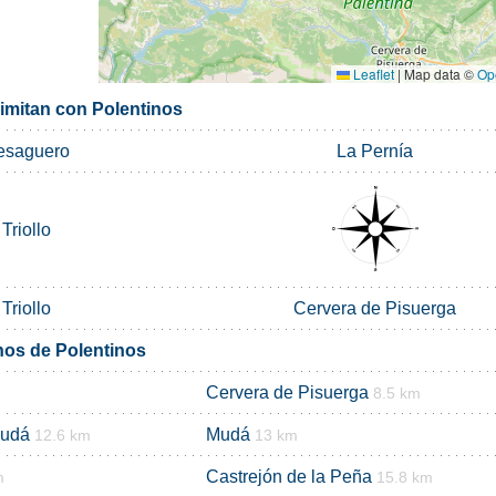
Leaflet
|
Map data ©
Op
limitan con Polentinos
esaguero
La Pernía
Triollo
Triollo
Cervera de Pisuerga
nos de Polentinos
Cervera de Pisuerga
8.5 km
Mudá
Mudá
12.6 km
13 km
Castrejón de la Peña
m
15.8 km