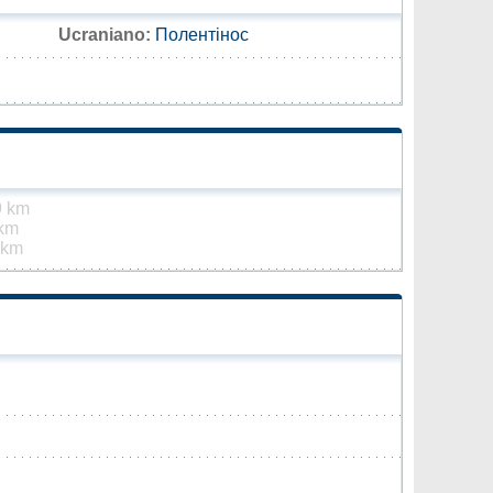
Ucraniano:
Полентінос
9 km
 km
 km