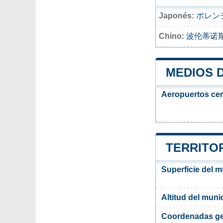
Japonés:
ポレン
Chino:
波伦蒂诺
MEDIOS 
Aeropuertos ce
TERRITOR
Superficie del m
Altitud del muni
Coordenadas ge