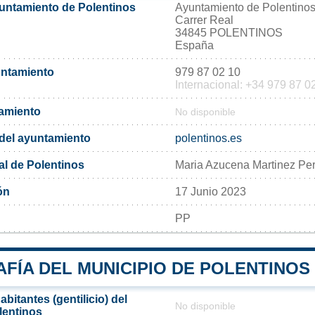
yuntamiento de Polentinos
Ayuntamiento de Polentino
Carrer Real
34845 POLENTINOS
España
untamiento
979 87 02 10
Internacional: +34 979 87 0
tamiento
No disponible
l del ayuntamiento
polentinos.es
al de Polentinos
Maria Azucena Martinez Pe
ón
17 Junio 2023
PP
FÍA DEL MUNICIPIO DE POLENTINOS
bitantes (gentilicio) del
No disponible
lentinos