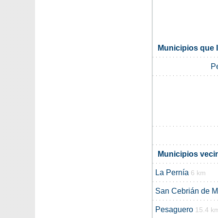
Municipios que 
P
Municipios veci
La Pernía
6 km
San Cebrián de 
Pesaguero
15.4 k