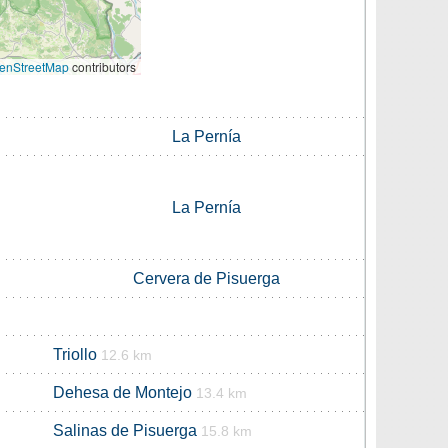
enStreetMap
contributors
La Pernía
La Pernía
Cervera de Pisuerga
Triollo
12.6 km
Dehesa de Montejo
13.4 km
Salinas de Pisuerga
15.8 km