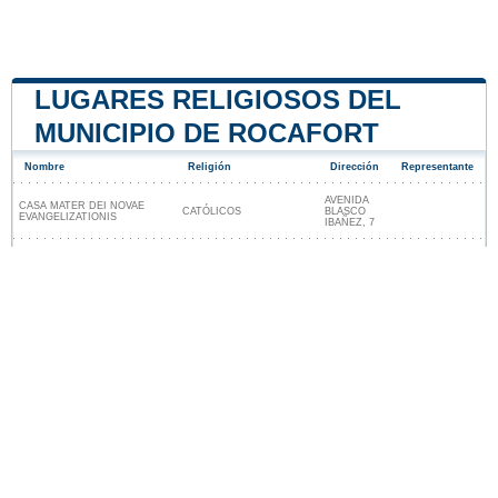
LUGARES RELIGIOSOS DEL
MUNICIPIO DE ROCAFORT
Nombre
Religión
Dirección
Representante
AVENIDA
CASA MATER DEI NOVAE
CATÓLICOS
BLASCO
EVANGELIZATIONIS
IBAÑEZ, 7
Lugares religiosos cerca de Rocafort
Nuestro sitio no está afiliado ni patrocinado por
ninguna entidad gubernamental de España. Somos
una empresa independiente enfocada en brindar
información valiosa a los ciudadanos y residentes del
país.
Menciones legales
|
Actualizar los datos
|
Contacto
|
Ciudades y pueblos del mundo
| Copyright © 2026