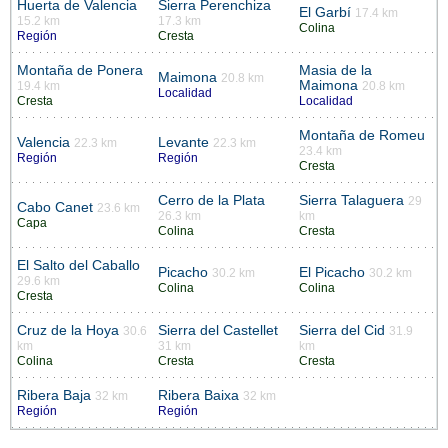
Huerta de Valencia
Sierra Perenchiza
El Garbí
17.4 km
15.2 km
17.3 km
Colina
Región
Cresta
Montaña de Ponera
Masia de la
Maimona
20.8 km
Maimona
19.4 km
20.8 km
Localidad
Cresta
Localidad
Montaña de Romeu
Valencia
Levante
22.3 km
22.3 km
23.4 km
Región
Región
Cresta
Cerro de la Plata
Sierra Talaguera
29
Cabo Canet
23.6 km
26.3 km
km
Capa
Colina
Cresta
El Salto del Caballo
Picacho
El Picacho
30.2 km
30.2 km
29.6 km
Colina
Colina
Cresta
Cruz de la Hoya
Sierra del Castellet
Sierra del Cid
30.6
31.9
km
31 km
km
Colina
Cresta
Cresta
Ribera Baja
Ribera Baixa
32 km
32 km
Región
Región