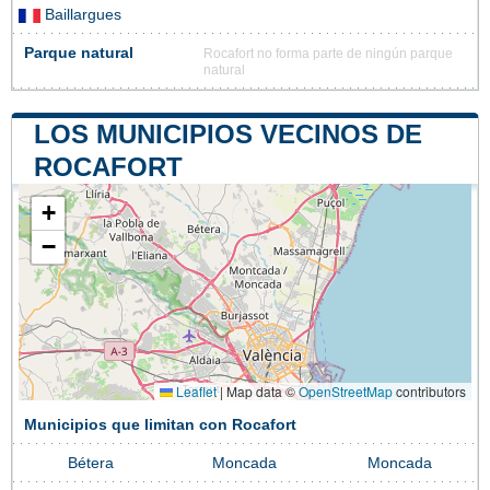
Baillargues
Parque natural
Rocafort no forma parte de ningún parque
natural
LOS MUNICIPIOS VECINOS DE
ROCAFORT
+
−
Leaflet
|
Map data ©
OpenStreetMap
contributors
Municipios que limitan con Rocafort
Bétera
Moncada
Moncada