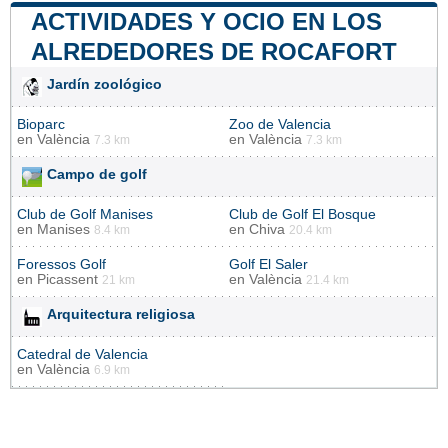
ACTIVIDADES Y OCIO EN LOS
ALREDEDORES DE ROCAFORT
Jardín zoológico
Bioparc
Zoo de Valencia
en
València
en
València
7.3 km
7.3 km
Campo de golf
Club de Golf Manises
Club de Golf El Bosque
en
Manises
en
Chiva
8.4 km
20.4 km
Foressos Golf
Golf El Saler
en
Picassent
en
València
21 km
21.4 km
Arquitectura religiosa
Catedral de Valencia
en
València
6.9 km