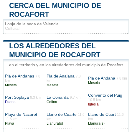
CERCA DEL MUNICIPIO DE
ROCAFORT
Lonja de la seda de Valencia
Cultural
LOS ALREDEDORES DEL
MUNICIPIO DE ROCAFORT
en el territorio y en los alrededores del municipio de Rocafort
Plá de Andanas
Pla de Analana
7.8
7.8
Pla de Andana
7.8 km
km
km
Meseta
Meseta
Meseta
Convento del Puig
Port Soplaya
La Conarda
8.3 km
9.7 km
10.5 km
Puerto
Colina
Iglesia
Playa de Nazaret
Llano de Cuarte
Llano de Cuart
11.6
11.6
11.5 km
km
km
Playa
Llanura(s)
Llanura(s)