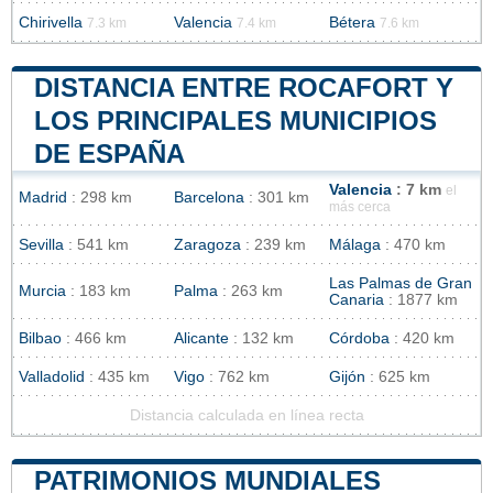
Chirivella
Valencia
Bétera
7.3 km
7.4 km
7.6 km
DISTANCIA ENTRE ROCAFORT Y
LOS PRINCIPALES MUNICIPIOS
DE ESPAÑA
Valencia
: 7 km
el
Madrid
: 298 km
Barcelona
: 301 km
más cerca
Sevilla
: 541 km
Zaragoza
: 239 km
Málaga
: 470 km
Las Palmas de Gran
Murcia
: 183 km
Palma
: 263 km
Canaria
: 1877 km
Bilbao
: 466 km
Alicante
: 132 km
Córdoba
: 420 km
Valladolid
: 435 km
Vigo
: 762 km
Gijón
: 625 km
Distancia calculada en línea recta
PATRIMONIOS MUNDIALES