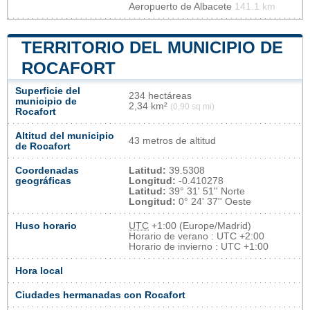
Aeropuerto de Albacete
141.1 km
TERRITORIO DEL MUNICIPIO DE
ROCAFORT
Superficie del
234 hectáreas
municipio de
2,34 km²
(0,90 sq mi)
Rocafort
Altitud del municipio
43 metros de altitud
de Rocafort
Coordenadas
Latitud:
39.5308
geográficas
Longitud:
-0.410278
Latitud:
39° 31' 51'' Norte
Longitud:
0° 24' 37'' Oeste
Huso horario
UTC
+1:00 (Europe/Madrid)
Horario de verano : UTC +2:00
Horario de invierno : UTC +1:00
Hora local
Ciudades hermanadas con Rocafort