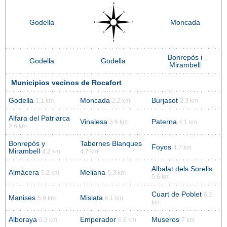
Godella
Moncada
Bonrepòs i
Godella
Godella
Mirambell
Municipios vecinos de Rocafort
Godella
Moncada
Burjasot
1.1 km
2.2 km
2.3 km
Alfara del Patriarca
Vinalesa
Paterna
3.6 km
4.1 km
2.6 km
Bonrepós y
Tabernes Blanques
Foyos
4.7 km
Mirambell
4.2 km
4.7 km
Albalat dels Sorells
Almácera
Meliana
5.2 km
5.3 km
5.6 km
Cuart de Poblet
6.2
Manises
Mislata
5.9 km
6.1 km
km
Alboraya
Emperador
Museros
6.3 km
6.6 km
7 km