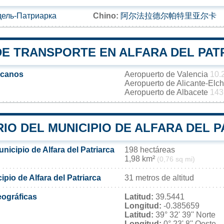
ель-Патриарка
Chino:
阿尔法拉德尔帕特里亚尔卡
DE TRANSPORTE EN ALFARA DEL PAT
rcanos
Aeropuerto de Valencia
10.
Aeropuerto de Alicante-Elc
Aeropuerto de Albacete
143
IO DEL MUNICIPIO DE ALFARA DEL 
unicipio de Alfara del Patriarca
198 hectáreas
1,98 km²
(0,76 sq mi)
ipio de Alfara del Patriarca
31 metros de altitud
ográficas
Latitud:
39.5441
Longitud:
-0.385659
Latitud:
39° 32' 39'' Norte
Longitud:
0° 23' 8'' Oeste