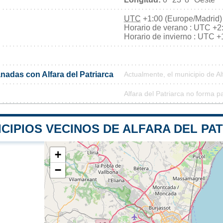
UTC
+1:00 (Europe/Madrid)
Horario de verano : UTC +2
Horario de invierno : UTC +
adas con Alfara del Patriarca
Actualmente, el municipio de A
Alfara del Patriarca no forma p
CIPIOS VECINOS DE ALFARA DEL PA
+
−