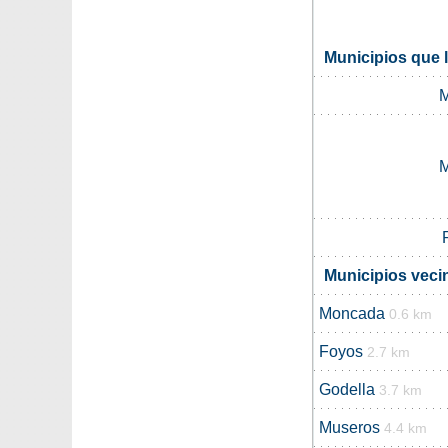
Municipios que l
M
M
Municipios vecin
Moncada
0.6 km
Foyos
2.7 km
Godella
3.7 km
Museros
4.4 km