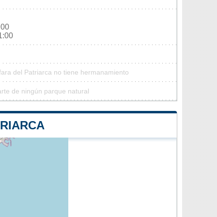
:00
1:00
lfara del Patriarca no tiene hermanamiento
arte de ningún parque natural
TRIARCA