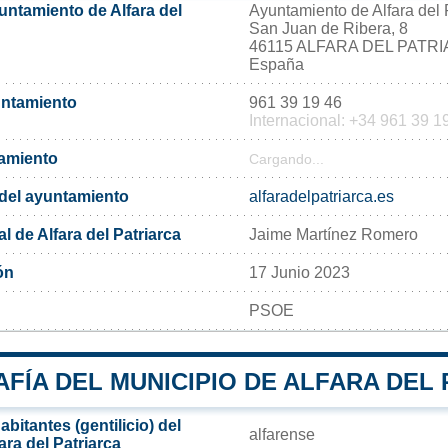
untamiento de Alfara del
Ayuntamiento de Alfara del 
San Juan de Ribera, 8
46115 ALFARA DEL PATR
España
untamiento
961 39 19 46
Internacional: +34 961 39 1
tamiento
Cargando...
l del ayuntamiento
alfaradelpatriarca.es
l de Alfara del Patriarca
Jaime Martínez Romero
ón
17 Junio 2023
PSOE
FÍA DEL MUNICIPIO DE ALFARA DEL 
bitantes (gentilicio) del
alfarense​
ara del Patriarca