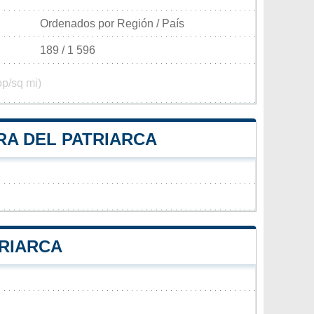
Ordenados por Región / País
189 / 1 596
op/sq mi)
RA DEL PATRIARCA
TRIARCA