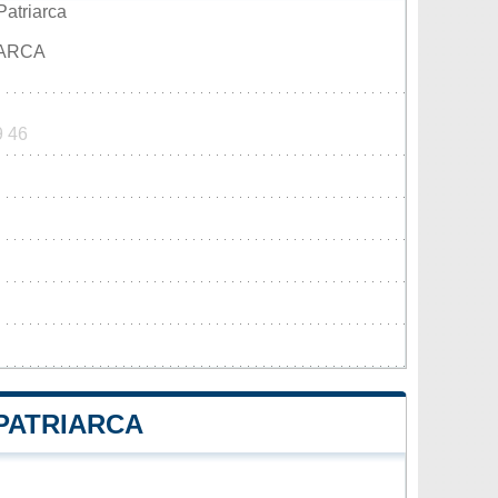
Patriarca
IARCA
9 46
PATRIARCA