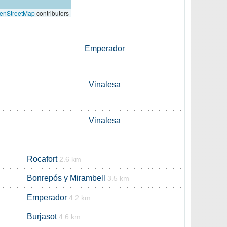
enStreetMap
contributors
Emperador
Vinalesa
Vinalesa
Rocafort
2.6 km
Bonrepós y Mirambell
3.5 km
Emperador
4.2 km
Burjasot
4.6 km