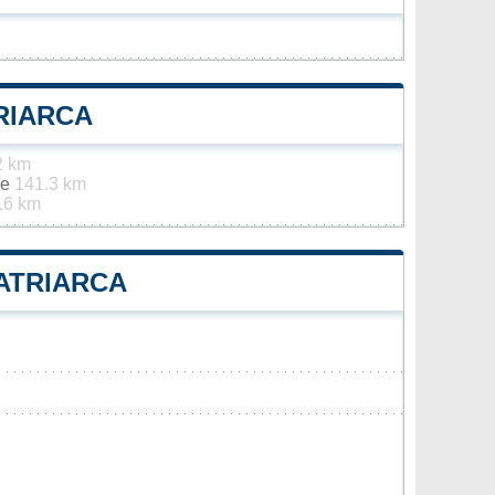
RIARCA
2 km
he
141.3 km
.6 km
PATRIARCA