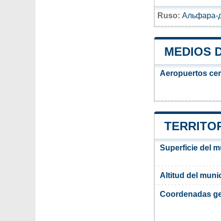
Ruso:
Альфара-д
MEDIOS 
Aeropuertos ce
TERRITOR
Superficie del m
Altitud del munic
Coordenadas ge