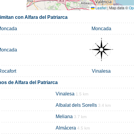
Leaflet
|
Map data ©
Op
imitan con Alfara del Patriarca
oncada
Moncada
oncada
Rocafort
Vinalesa
os de Alfara del Patriarca
Vinalesa
1.5 km
Albalat dels Sorells
3.4 km
Meliana
3.7 km
Almácera
4.5 km