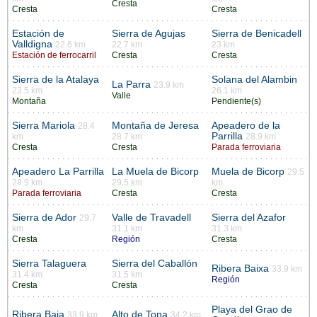
Cresta
Cresta
Cresta
Estación de
Sierra de Agujas
Sierra de Benicadell
Valldigna
22.6 km
22.7 km
23 km
Estación de ferrocarril
Cresta
Cresta
Sierra de la Atalaya
Solana del Alambin
La Parra
23.9 km
23.5 km
26.1 km
Valle
Montaña
Pendiente(s)
Sierra Mariola
Montaña de Jeresa
Apeadero de la
28.4
Parrilla
km
28.7 km
28.9 km
Cresta
Cresta
Parada ferroviaria
Apeadero La Parrilla
La Muela de Bicorp
Muela de Bicorp
29.5
28.9 km
29.5 km
km
Parada ferroviaria
Cresta
Cresta
Sierra de Ador
Valle de Travadell
Sierra del Azafor
29.7
km
31.1 km
31.3 km
Cresta
Región
Cresta
Sierra Talaguera
Sierra del Caballón
Ribera Baixa
33.9 km
31.4 km
31.5 km
Región
Cresta
Cresta
Playa del Grao de
Ribera Baja
Alto de Tona
33.9 km
34.2 km