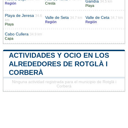
Gandía
34.5 km
Región
Cresta
Playa
Playa de Jeresa
34.6
Valle de Seta
Valle de Ceta
34.7 km
34.7 km
km
Región
Región
Playa
Cabo Cullera
34.9 km
Capa
ACTIVIDADES Y OCIO EN LOS
ALREDEDORES DE ROTGLÀ I
CORBERÀ
Ninguna actividad registrada para el municipio de Rotglà i
Corberà