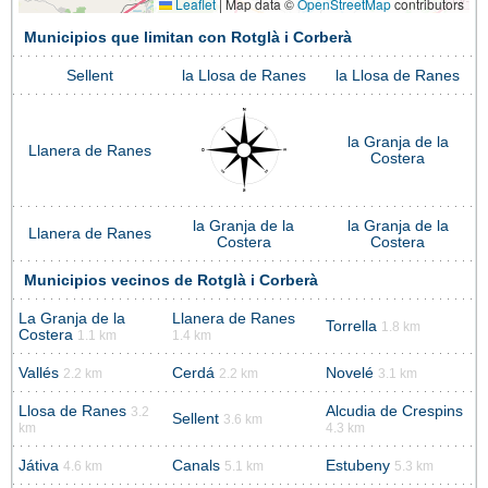
Leaflet
|
Map data ©
OpenStreetMap
contributors
Municipios que limitan con Rotglà i Corberà
Sellent
la Llosa de Ranes
la Llosa de Ranes
la Granja de la
Llanera de Ranes
Costera
la Granja de la
la Granja de la
Llanera de Ranes
Costera
Costera
Municipios vecinos de Rotglà i Corberà
La Granja de la
Llanera de Ranes
Torrella
1.8 km
Costera
1.1 km
1.4 km
Vallés
Cerdá
Novelé
2.2 km
2.2 km
3.1 km
Llosa de Ranes
Alcudia de Crespins
3.2
Sellent
3.6 km
km
4.3 km
Játiva
Canals
Estubeny
4.6 km
5.1 km
5.3 km