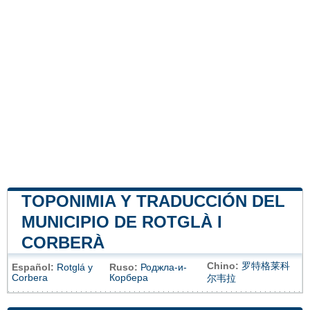
TOPONIMIA Y TRADUCCIÓN DEL
MUNICIPIO DE ROTGLÀ I
CORBERÀ
Chino:
罗特格莱科
Español:
Rotglá y
Ruso:
Роджла-и-
Corbera
Корбера
尔韦拉