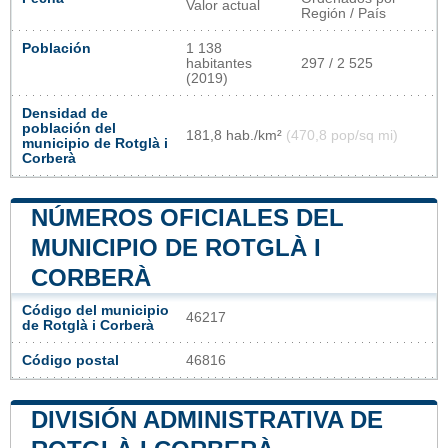
Valor actual
Región / País
Población
1 138
habitantes
297 / 2 525
(2019)
Densidad de
población del
181,8 hab./km²
(470,8 pop/sq mi)
municipio de Rotglà i
Corberà
NÚMEROS OFICIALES DEL
MUNICIPIO DE ROTGLÀ I
CORBERÀ
Código del municipio
46217
de Rotglà i Corberà
Código postal
46816
DIVISIÓN ADMINISTRATIVA DE