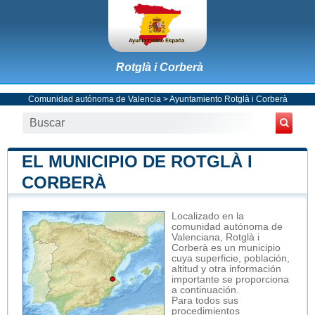
Rotglà i Corberà
Comunidad autónoma de Valencia
>
Ayuntamiento Rotglà i Corberà
EL MUNICIPIO DE ROTGLÀ I
CORBERÀ
Localizado en la
comunidad autónoma de
Valenciana, Rotglà i
Corberà es un municipio
cuya superficie, población,
altitud y otra información
importante se proporciona
a continuación.
Para todos sus
procedimientos