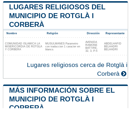
LUGARES RELIGIOSOS DEL
MUNICIPIO DE ROTGLÀ I
CORBERÀ
Nombre
Religión
Dirección
Representante
AVENIDA
COMUNIDAD ISLAMICA LA
MUSULMANES Parametro
ABDELHAFID
RAMONE
MISERICORDIA DE ROTGLA
con traduccion 1 caracter en
BELHADRI
BATTIRE,
Y CORBERA
blanco.
BELHADRI
32, 3, P-5
Lugares religiosos cerca de Rotglà i
Corberà
MÁS INFORMACIÓN SOBRE EL
MUNICIPIO DE ROTGLÀ I
CORBERÀ
Central nuclear
Central nuclear de Cofrentes
48 mile