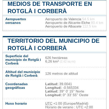
MEDIOS DE TRANSPORTE EN
ROTGLÀ I CORBERÀ
Aeropuertos
Aeropuerto de Valencia
54.5 km
cercanos
Aeropuerto de Alicante-Elche
80.4 km
Aeropuerto de Albacete
112.5 km
TERRITORIO DEL MUNICIPIO DE
ROTGLÀ I CORBERÀ
Superficie del
626 hectáreas
municipio de Rotglà i
6,26 km²
(2,42 sq mi)
Corberà
Altitud del municipio
126 metros de altitud
de Rotglà i Corberà
Coordenadas
Latitud:
39.0041
geográficas
Longitud:
-0.565334
Latitud:
39° 0' 15'' Norte
Longitud:
0° 33' 55'' Oeste
Huso horario
UTC
+1:00 (Europe/Madrid)
Horario de verano : UTC +2:00