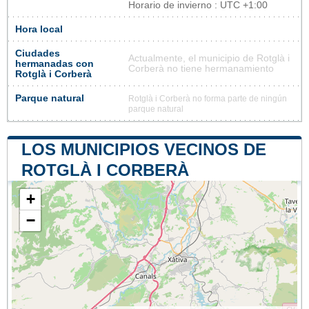
Horario de invierno : UTC +1:00
Hora local
Ciudades
Actualmente, el municipio de Rotglà i
hermanadas con
Corberà no tiene hermanamiento
Rotglà i Corberà
Parque natural
Rotglà i Corberà no forma parte de ningún
parque natural
LOS MUNICIPIOS VECINOS DE
ROTGLÀ I CORBERÀ
+
−