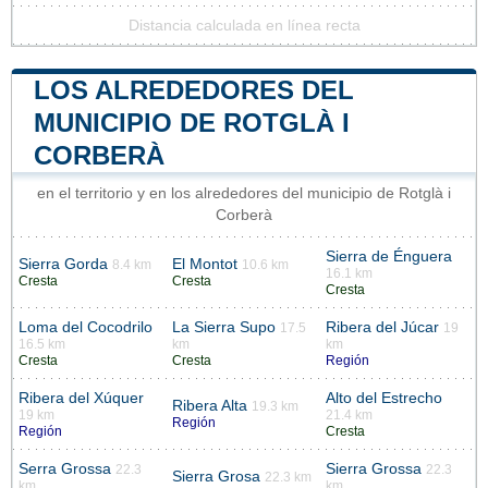
Distancia calculada en línea recta
LOS ALREDEDORES DEL
MUNICIPIO DE ROTGLÀ I
CORBERÀ
en el territorio y en los alrededores del municipio de Rotglà i
Corberà
Sierra de Énguera
Sierra Gorda
El Montot
8.4 km
10.6 km
16.1 km
Cresta
Cresta
Cresta
Loma del Cocodrilo
La Sierra Supo
Ribera del Júcar
17.5
19
16.5 km
km
km
Cresta
Cresta
Región
Ribera del Xúquer
Alto del Estrecho
Ribera Alta
19.3 km
19 km
21.4 km
Región
Región
Cresta
Serra Grossa
Sierra Grossa
22.3
22.3
Sierra Grosa
22.3 km
km
km