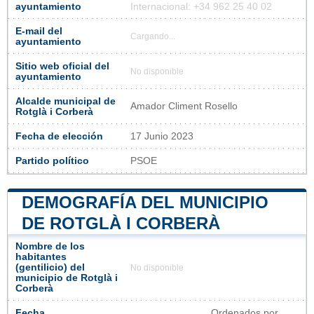
ayuntamiento
Internacional: +34 962 25 40 02
E-mail del
Cargando...
ayuntamiento
Sitio web oficial del
No disponible
ayuntamiento
Alcalde municipal de
Amador Climent Rosello
Rotglà i Corberà
Fecha de elección
17 Junio 2023
Partido político
PSOE
DEMOGRAFÍA DEL MUNICIPIO
DE ROTGLÀ I CORBERÀ
Nombre de los
habitantes
(gentilicio) del
No disponible
municipio de Rotglà i
Corberà
Fecha
Ordenados por