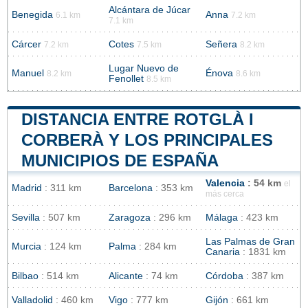
Alcántara de Júcar
Benegida
Anna
6.1 km
7.2 km
7.1 km
Cárcer
Cotes
Señera
7.2 km
7.5 km
8.2 km
Lugar Nuevo de
Manuel
Énova
8.2 km
8.6 km
Fenollet
8.5 km
DISTANCIA ENTRE ROTGLÀ I
CORBERÀ Y LOS PRINCIPALES
MUNICIPIOS DE ESPAÑA
Valencia
: 54 km
el
Madrid
: 311 km
Barcelona
: 353 km
más cerca
Sevilla
: 507 km
Zaragoza
: 296 km
Málaga
: 423 km
Las Palmas de Gran
Murcia
: 124 km
Palma
: 284 km
Canaria
: 1831 km
Bilbao
: 514 km
Alicante
: 74 km
Córdoba
: 387 km
Valladolid
: 460 km
Vigo
: 777 km
Gijón
: 661 km