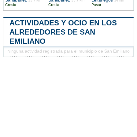
Santibáñez
Santibáñez
Leitariegos
33.7 km
33.7 km
34 km
Cresta
Cresta
Pasar
ACTIVIDADES Y OCIO EN LOS
ALREDEDORES DE SAN
EMILIANO
Ninguna actividad registrada para el municipio de San Emiliano