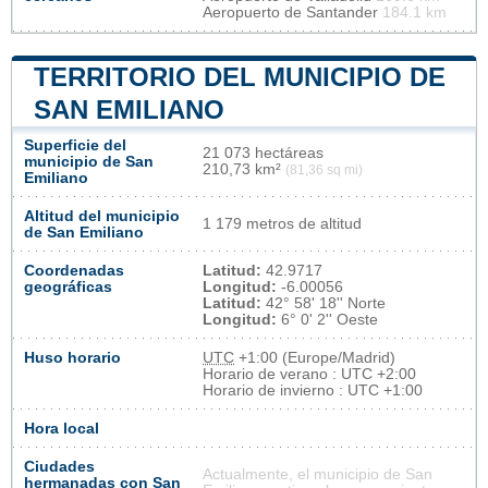
Aeropuerto de Santander
184.1 km
TERRITORIO DEL MUNICIPIO DE
SAN EMILIANO
Superficie del
21 073 hectáreas
municipio de San
210,73 km²
(81,36 sq mi)
Emiliano
Altitud del municipio
1 179 metros de altitud
de San Emiliano
Coordenadas
Latitud:
42.9717
geográficas
Longitud:
-6.00056
Latitud:
42° 58' 18'' Norte
Longitud:
6° 0' 2'' Oeste
Huso horario
UTC
+1:00 (Europe/Madrid)
Horario de verano : UTC +2:00
Horario de invierno : UTC +1:00
Hora local
Ciudades
Actualmente, el municipio de San
hermanadas con San