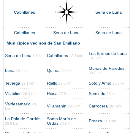
Cabrillanes
Sena de Luna
Cabrillanes
Sena de Luna
Sena de Luna
Municipios vecinos de San Emiliano
Los Barrios de Luna
Sena de Luna
Cabrillanes
6.1 km
12.3 km
18.1 km
Murias de Paredes
Lena
Quirós
18.4 km
20.6 km
20.7 km
Teverga
Riello
Soto y Amío
22.1 km
22.5 km
23.3 km
Villablino
Riosa
Somiedo
26.3 km
27.8 km
28 km
Valdesamario
28.1
Villamanín
Carrocera
28.4 km
28.7 km
km
La Pola de Gordón
Santa María de
Proaza
31.1 km
Ordás
29.9 km
30.9 km