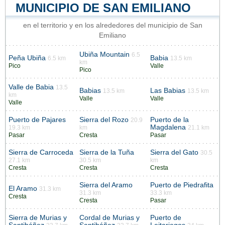
MUNICIPIO DE SAN EMILIANO
en el territorio y en los alrededores del municipio de San
Emiliano
Ubiña Mountain
6.5
Peña Ubiña
Babia
6.5 km
13.5 km
km
Pico
Valle
Pico
Valle de Babia
13.5
Babias
Las Babias
13.5 km
13.5 km
km
Valle
Valle
Valle
Puerto de Pajares
Sierra del Rozo
Puerto de la
20.9
Magdalena
19.3 km
km
21.1 km
Pasar
Cresta
Pasar
Sierra de Carroceda
Sierra de la Tuña
Sierra del Gato
30.5
27.1 km
30.5 km
km
Cresta
Cresta
Cresta
Sierra del Aramo
Puerto de Piedrafita
El Aramo
31.3 km
31.3 km
33.3 km
Cresta
Cresta
Pasar
Sierra de Murias y
Cordal de Murias y
Puerto de