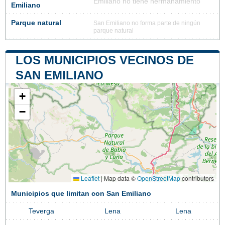
Emiliano no tiene hermanamiento
Emiliano
Parque natural
San Emiliano no forma parte de ningún
parque natural
LOS MUNICIPIOS VECINOS DE
SAN EMILIANO
+
−
Leaflet
|
Map data ©
OpenStreetMap
contributors
Municipios que limitan con San Emiliano
Teverga
Lena
Lena