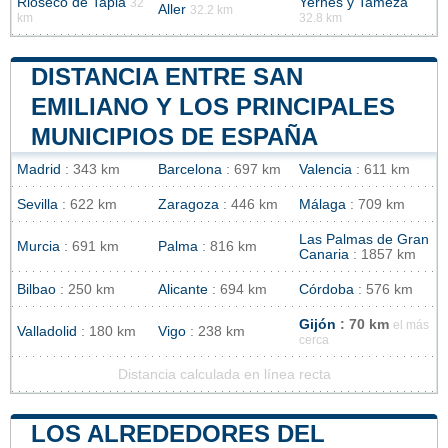
Rioseco de Tapia
Yernes y Tameza
32
Aller
32.2 km
km
32.8 km
DISTANCIA ENTRE SAN
EMILIANO Y LOS PRINCIPALES
MUNICIPIOS DE ESPAÑA
Madrid
: 343 km
Barcelona
: 697 km
Valencia
: 611 km
Sevilla
: 622 km
Zaragoza
: 446 km
Málaga
: 709 km
Las Palmas de Gran
Murcia
: 691 km
Palma
: 816 km
Canaria
: 1857 km
Bilbao
: 250 km
Alicante
: 694 km
Córdoba
: 576 km
Gijón
: 70 km
el más
Valladolid
: 180 km
Vigo
: 238 km
cerca
Distancia calculada en línea recta
LOS ALREDEDORES DEL