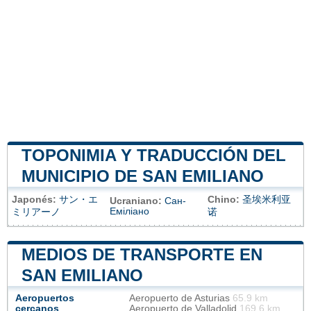
TOPONIMIA Y TRADUCCIÓN DEL
MUNICIPIO DE SAN EMILIANO
Japonés:
サン・エ
Chino:
圣埃米利亚
Ucraniano:
Сан-
Еміліано
ミリアーノ
诺
MEDIOS DE TRANSPORTE EN
SAN EMILIANO
Aeropuertos
Aeropuerto de Asturias
65.9 km
cercanos
Aeropuerto de Valladolid
169.6 km