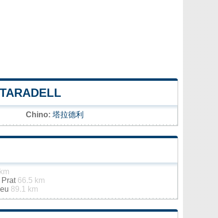
 TARADELL
Chino:
塔拉德利
 km
 Prat
66.5 km
Seu
89.1 km