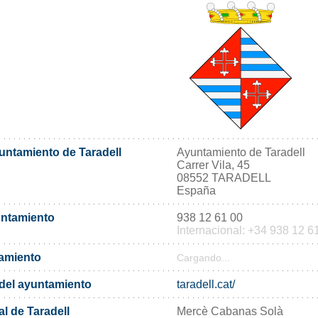
yuntamiento de Taradell
Ayuntamiento de Taradell
Carrer Vila, 45
08552 TARADELL
España
untamiento
938 12 61 00
Internacional: +34 938 12 6
tamiento
Cargando...
l del ayuntamiento
taradell.cat/
l de Taradell
Mercè Cabanas Solà