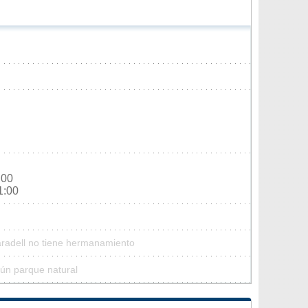
:00
1:00
aradell no tiene hermanamiento
gún parque natural