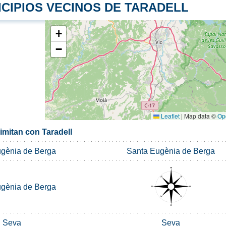
ICIPIOS VECINOS DE TARADELL
+
−
Leaflet
|
Map data ©
Op
imitan con Taradell
gènia de Berga
Santa Eugènia de Berga
gènia de Berga
Seva
Seva