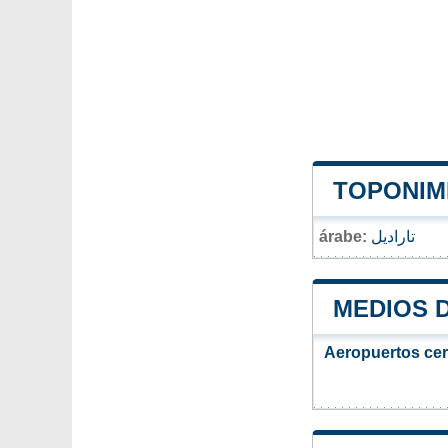
TOPONIMI
árabe:
تاراديل
MEDIOS 
Aeropuertos ce