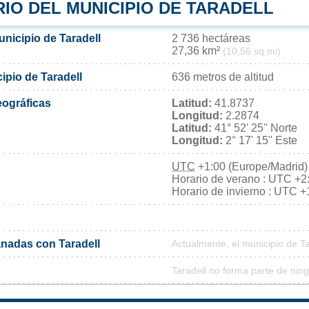
IO DEL MUNICIPIO DE TARADELL
unicipio de Taradell
2 736 hectáreas
27,36 km²
(10,56 sq mi)
cipio de Taradell
636 metros de altitud
ográficas
Latitud:
41.8737
Longitud:
2.2874
Latitud:
41° 52' 25'' Norte
Longitud:
2° 17' 15'' Este
UTC
+1:00 (Europe/Madrid)
Horario de verano : UTC +2
Horario de invierno : UTC +
nadas con Taradell
Actualmente, el municipio de T
Taradell no forma parte de nin