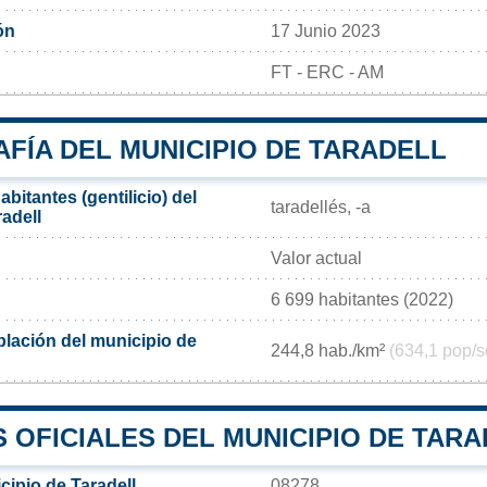
ón
17 Junio 2023
FT - ERC - AM
FÍA DEL MUNICIPIO DE TARADELL
bitantes (gentilicio) del
taradellés, -a​
adell
Valor actual
6 699 habitantes (2022)
lación del municipio de
244,8 hab./km²
(634,1 pop/s
 OFICIALES DEL MUNICIPIO DE TAR
cipio de Taradell
08278