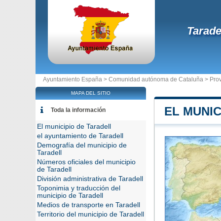
Tarade
Ayuntamiento España >
Comunidad autónoma de Cataluña
>
Pro
MAPA DEL SITIO
EL MUNIC
Toda la información
El municipio de Taradell
el ayuntamiento de Taradell
Demografía del municipio de
Taradell
Números oficiales del municipio
de Taradell
División administrativa de Taradell
Toponimia y traducción del
municipio de Taradell
Medios de transporte en Taradell
Territorio del municipio de Taradell