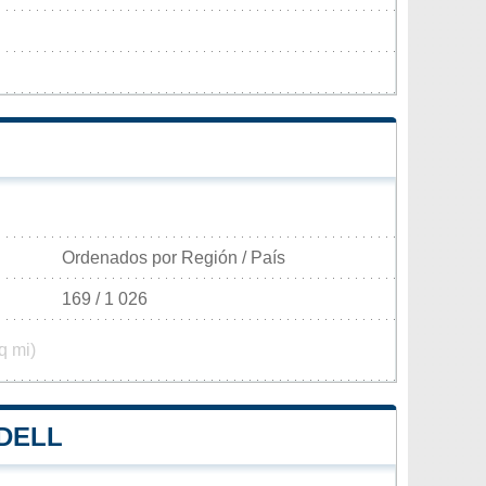
Ordenados por Región / País
169 / 1 026
q mi)
ADELL