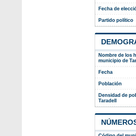
Fecha de elecci
Partido político
DEMOGRA
Nombre de los ha
municipio de Tar
Fecha
Población
Densidad de pob
Taradell
NÚMEROS
Código del muni