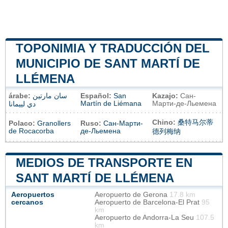
TOPONIMIA Y TRADUCCIÓN DEL
MUNICIPIO DE SANT MARTÍ DE
LLÉMENA
árabe:
سان مارتين
Español:
San
Kazajo:
Сан-
Martín de Liémana
Марти-де-Льемена
دي لييمانا
Chino:
桑特马尔蒂
Polaco:
Granollers
Ruso:
Сан-Марти-
de Rocacorba
де-Льемена
德列梅纳
MEDIOS DE TRANSPORTE EN
SANT MARTÍ DE LLÉMENA
Aeropuertos
Aeropuerto de Gerona
17.8 km
cercanos
Aeropuerto de Barcelona-El Prat
95
km
Aeropuerto de Andorra-La Seu
107.5
km