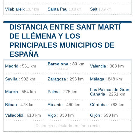
Vilablareix
Santa Pau
Salt
13.7 km
13.8 km
13.9 km
DISTANCIA ENTRE SANT MARTÍ
DE LLÉMENA Y LOS
PRINCIPALES MUNICIPIOS DE
ESPAÑA
Barcelona
: 83 km
Madrid
: 561 km
Valencia
: 383 km
el más cerca
Sevilla
: 902 km
Zaragoza
: 296 km
Málaga
: 848 km
Las Palmas de Gran
Murcia
: 554 km
Palma
: 275 km
Canaria
: 2251 km
Bilbao
: 478 km
Alicante
: 490 km
Córdoba
: 783 km
Valladolid
: 613 km
Vigo
: 938 km
Gijón
: 699 km
Distancia calculada en línea recta