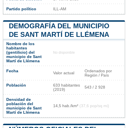
Partido político
ILL-AM
DEMOGRAFÍA DEL MUNICIPIO
DE SANT MARTÍ DE LLÉMENA
Nombre de los
habitantes
(gentilicio) del
No disponible
municipio de Sant
Martí de Llémena
Fecha
Ordenados por
Valor actual
Región / País
Población
633 habitantes
543 / 2 928
(2019)
Densidad de
población del
14,5 hab./km²
(37,6 pop/sq mi)
municipio de Sant
Martí de Llémena