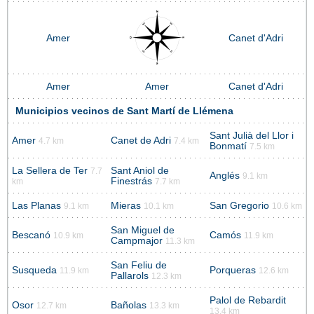
Amer
Canet d'Adri
Amer
Amer
Canet d'Adri
Municipios vecinos de Sant Martí de Llémena
Sant Julià del Llor i
Amer
Canet de Adri
4.7 km
7.4 km
Bonmatí
7.5 km
La Sellera de Ter
Sant Aniol de
7.7
Anglés
9.1 km
Finestrás
km
7.7 km
Las Planas
Mieras
San Gregorio
9.1 km
10.1 km
10.6 km
San Miguel de
Bescanó
Camós
10.9 km
11.9 km
Campmajor
11.3 km
San Feliu de
Susqueda
Porqueras
11.9 km
12.6 km
Pallarols
12.3 km
Palol de Rebardit
Osor
Bañolas
12.7 km
13.3 km
13.4 km