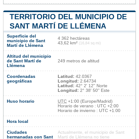
TERRITORIO DEL MUNICIPIO DE
SANT MARTÍ DE LLÉMENA
Superficie del
4 362 hectáreas
municipio de Sant
43,62 km²
(16,84 sq mi)
Martí de Llémena
Altitud del municipio
de Sant Martí de
249 metros de altitud
Llémena
Coordenadas
Latitud:
42.0367
geográficas
Longitud:
2.64734
Latitud:
42° 2' 12'' Norte
Longitud:
2° 38' 50'' Este
Huso horario
UTC
+1:00 (Europe/Madrid)
Horario de verano : UTC +2:00
Horario de invierno : UTC +1:00
Hora local
Ciudades
Actualmente, el municipio de Sant
hermanadas con Sant
Martí de Llémena no tiene