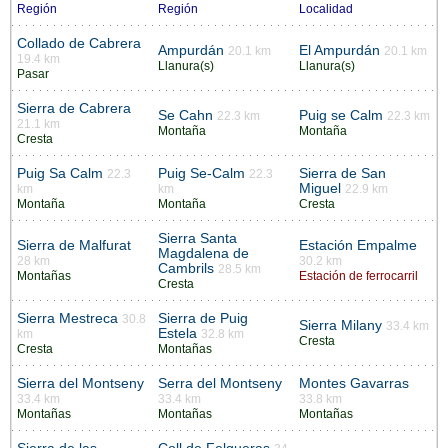
Región
Región
Localidad
Collado de Cabrera
Ampurdán
El Ampurdán
20.1 km
20.1 km
19.4 km
Llanura(s)
Llanura(s)
Pasar
Sierra de Cabrera
Se Cahn
Puig se Calm
22.3 km
22.3 km
21.1 km
Montaña
Montaña
Cresta
Puig Sa Calm
Puig Se-Calm
Sierra de San
22.3
22.3
Miguel
km
km
22.9 km
Montaña
Montaña
Cresta
Sierra Santa
Sierra de Malfurat
Estación Empalme
Magdalena de
28 km
30.2 km
Cambrils
28.5 km
Montañas
Estación de ferrocarril
Cresta
Sierra Mestreca
Sierra de Puig
30.8
Sierra Milany
33.4 km
Estela
km
32.8 km
Cresta
Cresta
Montañas
Sierra del Montseny
Serra del Montseny
Montes Gavarras
33.4 km
33.4 km
33.8 km
Montañas
Montañas
Montañas