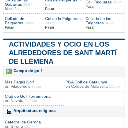
Sierra de las
Coll de Felgueras
34
Coll Falgueras
34 km
Gabarras
33.8 km
km
Pasar
Montañas
Pasar
Collado de
Col de la Falgueras
Collado de las
Felgueras
Falgheras
34 km
34 km
34 km
Pasar
Pasar
Pasar
ACTIVIDADES Y OCIO EN LOS
ALREDEDORES DE SANT MARTÍ
DE LLÉMENA
Campo de golf
Mas Pagés Golf
PGA Golf de Catalunya
en
Vilademuls
en
Caldes de Malavella
20 km
22.2 km
Club de Golf Torremirona
en
Navata
28.3 km
Arquitectura religiosa
Catedral de Gerona
en
Girona
15.7 km