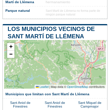
Martí de Llémena
hermanamiento
Parque natural
Sant Martí de Llémena no forma parte de
ningún parque natural
LOS MUNICIPIOS VECINOS DE
SANT MARTÍ DE LLÉMENA
+
−
Leaflet
|
Map data ©
OpenStreetMap
contributors
Municipios que limitan con Sant Martí de Llémena
Sant Aniol de
Sant Aniol de
Sant Miquel de
Finestres
Finestres
Campmajor