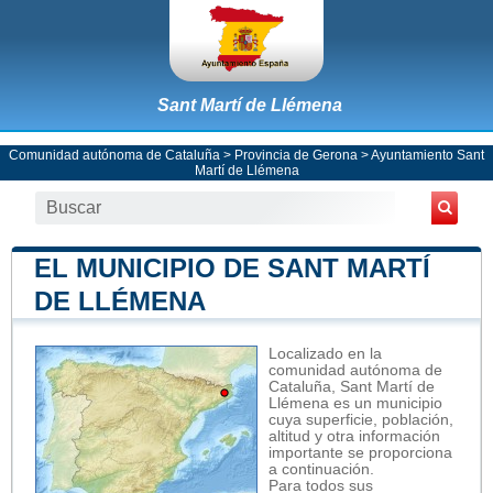
Sant Martí de Llémena
Comunidad autónoma de Cataluña
>
Provincia de Gerona
>
Ayuntamiento Sant
Martí de Llémena
EL MUNICIPIO DE SANT MARTÍ
DE LLÉMENA
Localizado en la
comunidad autónoma de
Cataluña, Sant Martí de
Llémena es un municipio
cuya superficie, población,
altitud y otra información
importante se proporciona
a continuación.
Para todos sus