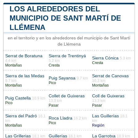
LOS ALREDEDORES DEL
MUNICIPIO DE SANT MARTÍ DE
LLÉMENA
en el territorio y en los alrededores del municipio de Sant Martí
de Llémena
Serrat de Boratuna
Sierra de Trentinyá
Sierra Cónica
5.3 km
4.4 km
5.2 km
Cresta
Montañas
Cresta
Sierra de las Medas
Serrat de Canovas
Puig Sayansa
9.7 km
9.7 km
10.3 km
Pico
Montañas
Montañas
Collet de Guixeras
Coll de Guixeras
Puig Castella
10.9 km
13.3 km
13.3 km
Pico
Pasar
Pasar
Sierra del Padró
Las Guillerías
16.1
18.1
Roca Lladra
16.2 km
km
km
Pico
Montañas
Región
Las Grillerias
Guillerías
La Garrotxa
18.1 km
18.1 km
18.9 km