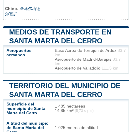
Chino:
圣马尔塔德
尔塞罗
MEDIOS DE TRANSPORTE EN
SANTA MARTA DEL CERRO
Aeropuertos
Base Aérea de Torrejón de Ardoz
83.7
cercanos
km
Aeropuerto de Madrid-Barajas
83.7
km
Aeropuerto de Valladolid
111.5 km
TERRITORIO DEL MUNICIPIO DE
SANTA MARTA DEL CERRO
Superficie del
1 485 hectáreas
municipio de Santa
14,85 km²
(5,73 sq mi)
Marta del Cerro
Altitud del municipio
de Santa Marta del
1 025 metros de altitud