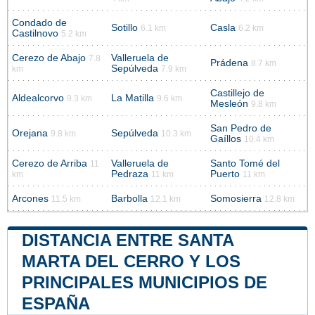
Condado de
Sotillo
Casla
6.1 km
6.2 km
Castilnovo
5.2 km
Cerezo de Abajo
Valleruela de
7.8
Prádena
8.7 km
Sepúlveda
km
7.9 km
Castillejo de
Aldealcorvo
La Matilla
9.3 km
9.6 km
Mesleón
9.8 km
San Pedro de
Orejana
Sepúlveda
9.8 km
10.3 km
Gaíllos
10.4 km
Cerezo de Arriba
Valleruela de
Santo Tomé del
11
Pedraza
Puerto
km
11 km
11 km
Arcones
Barbolla
Somosierra
11.5 km
12.1 km
12.8 km
DISTANCIA ENTRE SANTA
MARTA DEL CERRO Y LOS
PRINCIPALES MUNICIPIOS DE
ESPAÑA