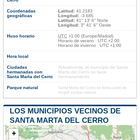
Cerro
Coordenadas
Latitud:
41.2183
geográficas
Longitud:
-3.685
Latitud:
41° 13' 6'' Norte
Longitud:
3° 41' 6'' Oeste
Huso horario
UTC
+1:00 (Europe/Madrid)
Horario de verano : UTC +2:00
Horario de invierno : UTC +1:00
Hora local
Ciudades
Actualmente, el municipio de Santa
hermanadas con
Marta del Cerro no tiene
Santa Marta del Cerro
hermanamiento
Parque natural
Santa Marta del Cerro no forma parte de
ningún parque natural
LOS MUNICIPIOS VECINOS DE
SANTA MARTA DEL CERRO
+