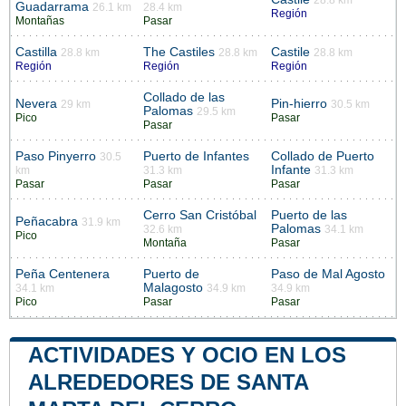
Guadarrama
26.1 km
28.4 km
Región
Montañas
Pasar
Castilla
The Castiles
Castile
28.8 km
28.8 km
28.8 km
Región
Región
Región
Collado de las
Nevera
Pin-hierro
29 km
30.5 km
Palomas
29.5 km
Pico
Pasar
Pasar
Paso Pinyerro
Puerto de Infantes
Collado de Puerto
30.5
Infante
km
31.3 km
31.3 km
Pasar
Pasar
Pasar
Cerro San Cristóbal
Puerto de las
Peñacabra
31.9 km
Palomas
32.6 km
34.1 km
Pico
Montaña
Pasar
Peña Centenera
Puerto de
Paso de Mal Agosto
Malagosto
34.1 km
34.9 km
34.9 km
Pico
Pasar
Pasar
ACTIVIDADES Y OCIO EN LOS
ALREDEDORES DE SANTA