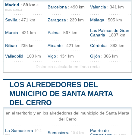
Madrid
: 89 km
el
Barcelona
: 490 km
Valencia
: 341 km
más cerca
Sevilla
: 471 km
Zaragoza
: 239 km
Málaga
: 505 km
Las Palmas de Gran
Murcia
: 421 km
Palma
: 567 km
Canaria
: 1807 km
Bilbao
: 235 km
Alicante
: 421 km
Córdoba
: 383 km
Valladolid
: 100 km
Vigo
: 434 km
Gijón
: 306 km
Distancia calculada en línea recta
LOS ALREDEDORES DEL
MUNICIPIO DE SANTA MARTA
DEL CERRO
en el territorio y en los alrededores del municipio de Santa Marta
del Cerro
La Somosierra
Puerto de
10.4
Somosierra
10.4 km