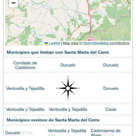
−
Leaflet
|
Map data ©
OpenStreetMap
contributors
Municipios que limitan con Santa Marta del Cerro
Condado de
Duruelo
Duruelo
Castilnovo
Ventosilla y Tejadilla
Duruelo
Ventosilla y Tejadilla
Ventosilla y Tejadilla
Casla
Municipios vecinos de Santa Marta del Cerro
Ventosilla y Tejadilla
Castroserna de
Duruelo
3.7 km
Abajo
4 km
4.2 km