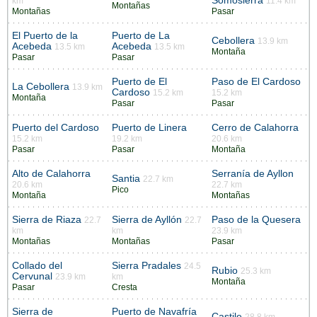
Somosierra
km
11.4 km
Montañas
Montañas
Pasar
El Puerto de la
Puerto de La
Cebollera
13.9 km
Acebeda
Acebeda
13.5 km
13.5 km
Montaña
Pasar
Pasar
Puerto de El
Paso de El Cardoso
La Cebollera
13.9 km
Cardoso
15.2 km
15.2 km
Montaña
Pasar
Pasar
Puerto del Cardoso
Puerto de Linera
Cerro de Calahorra
15.2 km
19.2 km
20.6 km
Pasar
Pasar
Montaña
Alto de Calahorra
Serranía de Ayllon
Santia
22.7 km
20.6 km
22.7 km
Pico
Montaña
Montañas
Sierra de Riaza
Sierra de Ayllón
Paso de la Quesera
22.7
22.7
km
km
23.9 km
Montañas
Montañas
Pasar
Collado del
Sierra Pradales
24.5
Rubio
25.3 km
Cervunal
23.9 km
km
Montaña
Pasar
Cresta
Sierra de
Puerto de Navafría
Castile
28.8 km