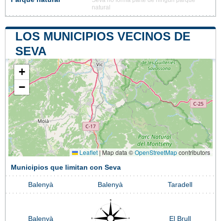
natural
LOS MUNICIPIOS VECINOS DE
SEVA
+
−
Leaflet
|
Map data ©
OpenStreetMap
contributors
Municipios que limitan con Seva
Balenyà
Balenyà
Taradell
Balenyà
El Brull