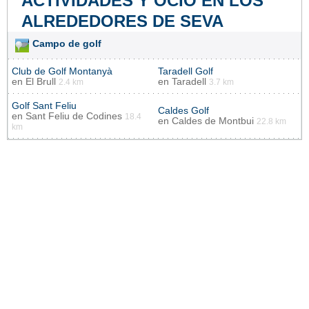
ACTIVIDADES Y OCIO EN LOS
ALREDEDORES DE SEVA
Campo de golf
Club de Golf Montanyà
Taradell Golf
en
El Brull
en
Taradell
2.4 km
3.7 km
Golf Sant Feliu
Caldes Golf
en
Sant Feliu de Codines
18.4
en
Caldes de Montbui
22.8 km
km