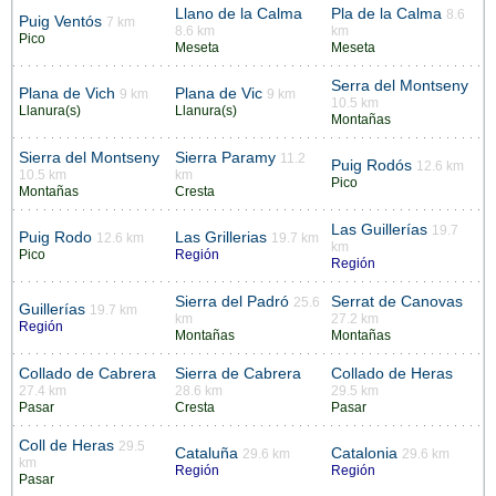
Llano de la Calma
Pla de la Calma
8.6
Puig Ventós
7 km
8.6 km
km
Pico
Meseta
Meseta
Serra del Montseny
Plana de Vich
Plana de Vic
9 km
9 km
10.5 km
Llanura(s)
Llanura(s)
Montañas
Sierra del Montseny
Sierra Paramy
11.2
Puig Rodós
12.6 km
10.5 km
km
Pico
Montañas
Cresta
Las Guillerías
19.7
Puig Rodo
Las Grillerias
12.6 km
19.7 km
km
Pico
Región
Región
Sierra del Padró
Serrat de Canovas
25.6
Guillerías
19.7 km
km
27.2 km
Región
Montañas
Montañas
Collado de Cabrera
Sierra de Cabrera
Collado de Heras
27.4 km
28.6 km
29.5 km
Pasar
Cresta
Pasar
Coll de Heras
29.5
Cataluña
Catalonia
29.6 km
29.6 km
km
Región
Región
Pasar