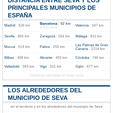
DISTANCIA ENTRE SEVA Y LOS
PRINCIPALES MUNICIPIOS DE
ESPAÑA
Barcelona
: 52 km
Madrid
: 526 km
Valencia
: 347 km
el más cerca
Sevilla
: 865 km
Zaragoza
: 264 km
Málaga
: 811 km
Las Palmas de Gran
Murcia
: 519 km
Palma
: 255 km
Canaria
: 2214 km
Bilbao
: 458 km
Alicante
: 455 km
Córdoba
: 746 km
Valladolid
: 583 km
Vigo
: 911 km
Gijón
: 677 km
Distancia calculada en línea recta
LOS ALREDEDORES DEL
MUNICIPIO DE SEVA
en el territorio y en los alrededores del municipio de Seva