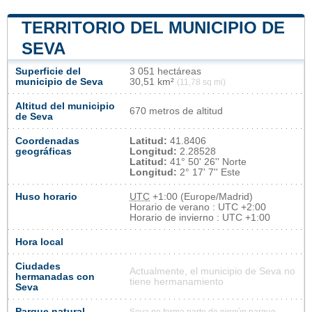
TERRITORIO DEL MUNICIPIO DE
SEVA
Superficie del
3 051 hectáreas
municipio de Seva
30,51 km²
(11,78 sq mi)
Altitud del municipio
670 metros de altitud
de Seva
Coordenadas
Latitud:
41.8406
geográficas
Longitud:
2.28528
Latitud:
41° 50' 26'' Norte
Longitud:
2° 17' 7'' Este
Huso horario
UTC
+1:00 (Europe/Madrid)
Horario de verano : UTC +2:00
Horario de invierno : UTC +1:00
Hora local
Ciudades
Actualmente, el municipio de Seva no
hermanadas con
tiene hermanamiento
Seva
Parque natural
Seva no forma parte de ningún parque