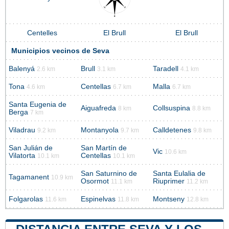
Centelles
El Brull
El Brull
Municipios vecinos de Seva
Balenyá
Brull
Taradell
2.6 km
3.1 km
4.1 km
Tona
Centellas
Malla
4.6 km
6.7 km
6.7 km
Santa Eugenia de
Aiguafreda
Collsuspina
8 km
8.8 km
Berga
7 km
Viladrau
Montanyola
Calldetenes
9.2 km
9.7 km
9.8 km
San Julián de
San Martín de
Vic
10.6 km
Vilatorta
Centellas
10.1 km
10.1 km
San Saturnino de
Santa Eulalia de
Tagamanent
10.9 km
Osormot
Riuprimer
11.1 km
11.2 km
Folgarolas
Espinelvas
Montseny
11.6 km
11.8 km
12.8 km