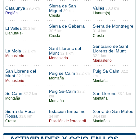
Sierra de San
Catalunya
Vallés
29.6 km
30.3 km
Miguel
30 km
Región
Llanura(s)
Cresta
Sierra de Gabarra
Sierra de Montnegre
El Vallés
30.3 km
30.5 km
31.4 km
Llanura(s)
Cresta
Cresta
Santuario de Sant
Sant Llorenc del
La Mola
Llorens del Munt
32.1 km
Munt
32.1 km
Monasterio
32.1 km
Monasterio
Monasterio
San Llorens del
Puig Sa Calm
32.2
Puig se Calm
32.2 km
Munt
32.1 km
km
Montaña
Monasterio
Montaña
Puig Se-Calm
32.2
Se Cahn
San Llorens
32.2 km
33.1 km
km
Montaña
Montaña
Montaña
Sierra de Roca
Estación Empalme
Sierra de San Mateo
Rossa
33.8 km
34 km
34.4 km
Cresta
Estación de ferrocarril
Montañas