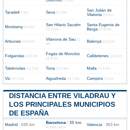
Osormot
6.1 km
San Julián de
Taradell
Seva
9 km
9.2 km
Vilatorta
9.9 km
San Hilario Sacalm
Santa Eugenia de
Montseny
9.9 km
Berga
10.5 km
10.6 km
Vilanova de Sau
11
Arbucias
Balenyá
10.8 km
11.6 km
km
Fogás de Monclús
Folgarolas
Calldetenes
11.6 km
12.3 km
11.8 km
Tabérnolas
Tona
Malla
12.7 km
13.5 km
13.6 km
Vic
Aiguafreda
Campins
14.5 km
14.7 km
15 km
DISTANCIA ENTRE VILADRAU Y
LOS PRINCIPALES MUNICIPIOS
DE ESPAÑA
Barcelona
: 55 km
Madrid
: 535 km
Valencia
: 353 km
el más cerca