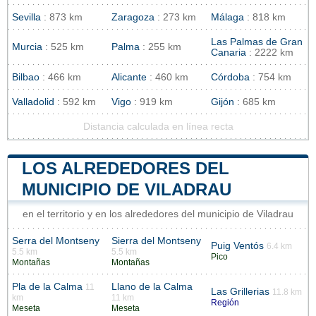
Sevilla
: 873 km
Zaragoza
: 273 km
Málaga
: 818 km
Las Palmas de Gran
Murcia
: 525 km
Palma
: 255 km
Canaria
: 2222 km
Bilbao
: 466 km
Alicante
: 460 km
Córdoba
: 754 km
Valladolid
: 592 km
Vigo
: 919 km
Gijón
: 685 km
Distancia calculada en línea recta
LOS ALREDEDORES DEL
MUNICIPIO DE VILADRAU
en el territorio y en los alrededores del municipio de Viladrau
Serra del Montseny
Sierra del Montseny
Puig Ventós
6.4 km
5.5 km
5.5 km
Pico
Montañas
Montañas
Pla de la Calma
Llano de la Calma
11
Las Grillerias
11.8 km
km
11 km
Región
Meseta
Meseta