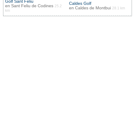
Golf Sant Feliu
Caldes Golf
en
Sant Feliu de Codines
25.2
en
Caldes de Montbui
28.1 km
km