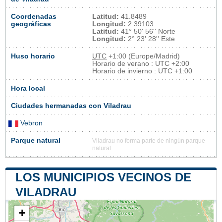
Coordenadas
Latitud:
41.8489
geográficas
Longitud:
2.39103
Latitud:
41° 50' 56'' Norte
Longitud:
2° 23' 28'' Este
Huso horario
UTC
+1:00 (Europe/Madrid)
Horario de verano : UTC +2:00
Horario de invierno : UTC +1:00
Hora local
Ciudades hermanadas con Viladrau
Vebron
Parque natural
Viladrau no forma parte de ningún parque
natural
LOS MUNICIPIOS VECINOS DE
VILADRAU
+