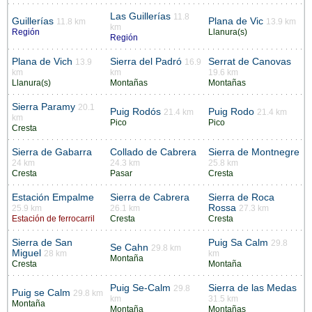
Las Guillerías
11.8
Guillerías
Plana de Vic
11.8 km
13.9 km
km
Región
Llanura(s)
Región
Plana de Vich
Sierra del Padró
Serrat de Canovas
13.9
16.9
km
km
19.6 km
Llanura(s)
Montañas
Montañas
Sierra Paramy
20.1
Puig Rodós
Puig Rodo
21.4 km
21.4 km
km
Pico
Pico
Cresta
Sierra de Gabarra
Collado de Cabrera
Sierra de Montnegre
24 km
24.3 km
25.8 km
Cresta
Pasar
Cresta
Estación Empalme
Sierra de Cabrera
Sierra de Roca
Rossa
25.9 km
26.1 km
27.3 km
Estación de ferrocarril
Cresta
Cresta
Sierra de San
Puig Sa Calm
29.8
Se Cahn
29.8 km
Miguel
28 km
km
Montaña
Cresta
Montaña
Puig Se-Calm
Sierra de las Medas
29.8
Puig se Calm
29.8 km
km
31.5 km
Montaña
Montaña
Montañas