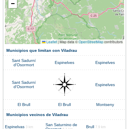
−
Leaflet
|
Map data ©
OpenStreetMap
contributors
Municipios que limitan con Viladrau
Sant Sadurní
Espinelves
Espinelves
d'Osormort
Sant Sadurní
Espinelves
d'Osormort
El Brull
El Brull
Montseny
Municipios vecinos de Viladrau
San Saturnino de
Espinelvas
Brull
3 km
7.9 km