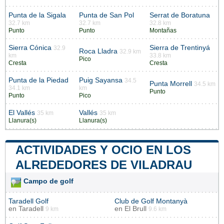
Punta de la Sigala
Punta de San Pol
Serrat de Boratuna
32.7 km
32.7 km
32.8 km
Punto
Punto
Montañas
Sierra Cónica
Sierra de Trentinyá
32.9
Roca Lladra
32.9 km
km
33.8 km
Pico
Cresta
Cresta
Punta de la Piedad
Puig Sayansa
34.5
Punta Morrell
34.5 km
34.1 km
km
Punto
Punto
Pico
El Vallés
Vallés
35 km
35 km
Llanura(s)
Llanura(s)
ACTIVIDADES Y OCIO EN LOS
ALREDEDORES DE VILADRAU
Campo de golf
Taradell Golf
Club de Golf Montanyà
en
Taradell
en
El Brull
9 km
9.6 km