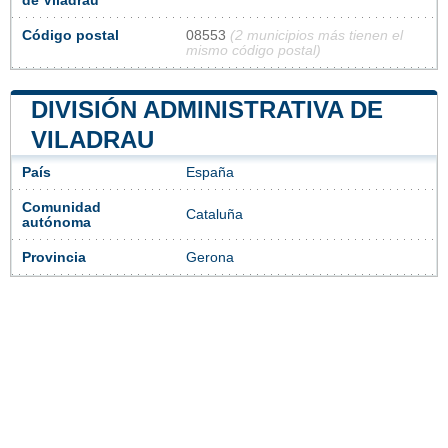
de Viladrau
Código postal
08553
(2 municipios más tienen el
mismo código postal)
DIVISIÓN ADMINISTRATIVA DE
VILADRAU
País
España
Comunidad
Cataluña
autónoma
Provincia
Gerona