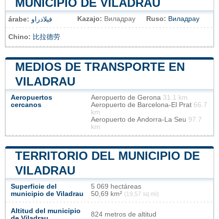
MUNICIPIO DE VILADRAU
Kazajo:
Виладрау
Ruso:
Виладрау
árabe:
فيلادراو
Chino:
比拉德劳
MEDIOS DE TRANSPORTE EN
VILADRAU
Aeropuertos
Aeropuerto de Gerona
31.1 km
cercanos
Aeropuerto de Barcelona-El Prat
66.7
km
Aeropuerto de Andorra-La Seu
97.7
km
TERRITORIO DEL MUNICIPIO DE
VILADRAU
Superficie del
5 069 hectáreas
municipio de Viladrau
50,69 km²
(19,57 sq mi)
Altitud del municipio
824 metros de altitud
de Viladrau