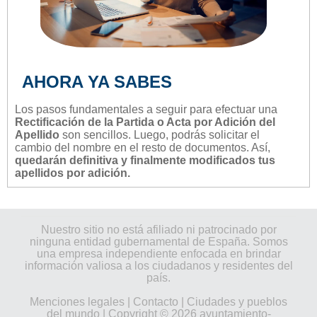
AHORA YA SABES
Los pasos fundamentales a seguir para efectuar una
Rectificación de la Partida o Acta por Adición del
Apellido
son sencillos. Luego, podrás solicitar el
cambio del nombre en el resto de documentos. Así,
quedarán definitiva y finalmente modificados tus
apellidos por adición.
Nuestro sitio no está afiliado ni patrocinado por
ninguna entidad gubernamental de España. Somos
una empresa independiente enfocada en brindar
información valiosa a los ciudadanos y residentes del
país.
Menciones legales
|
Contacto
|
Ciudades y pueblos
del mundo
| Copyright © 2026 ayuntamiento-