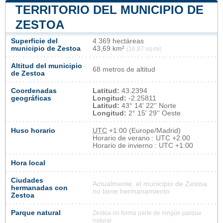
TERRITORIO DEL MUNICIPIO DE
ZESTOA
Superficie del
4 369 hectáreas
municipio de Zestoa
43,69 km²
(16,87 sq mi)
Altitud del municipio
68 metros de altitud
de Zestoa
Coordenadas
Latitud:
43.2394
geográficas
Longitud:
-2.25811
Latitud:
43° 14' 22'' Norte
Longitud:
2° 15' 29'' Oeste
Huso horario
UTC
+1:00 (Europe/Madrid)
Horario de verano : UTC +2:00
Horario de invierno : UTC +1:00
Hora local
Ciudades
Actualmente, el municipio de Zestoa
hermanadas con
no tiene hermanamiento
Zestoa
Parque natural
Zestoa no forma parte de ningún parque
natural