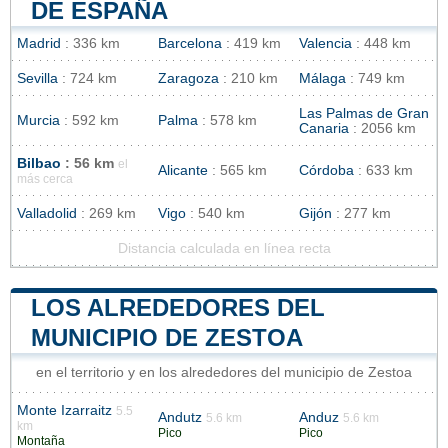
DE ESPAÑA
Madrid
: 336 km
Barcelona
: 419 km
Valencia
: 448 km
Sevilla
: 724 km
Zaragoza
: 210 km
Málaga
: 749 km
Las Palmas de Gran
Murcia
: 592 km
Palma
: 578 km
Canaria
: 2056 km
Bilbao
: 56 km
el
Alicante
: 565 km
Córdoba
: 633 km
más cerca
Valladolid
: 269 km
Vigo
: 540 km
Gijón
: 277 km
Distancia calculada en línea recta
LOS ALREDEDORES DEL
MUNICIPIO DE ZESTOA
en el territorio y en los alrededores del municipio de Zestoa
Monte Izarraitz
5.5
Andutz
Anduz
5.6 km
5.6 km
km
Pico
Pico
Montaña