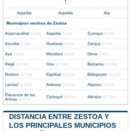
Azpeitia
Azpeitia
Aia
Municipios vecinos de Zestoa
Aizarnazábal
Azpeitia
Zumaya
2.5 km
6.2 km
6.4 km
Azcoitia
Guetaria
Zarauz
8.1 km
8.3 km
8.4 km
Aya
Mendaro
Deva
8.9 km
9.9 km
10 km
Régil
Orio
Beizama
10.8 km
11.5 km
12.6 km
Motrico
Elgóibar
Bidegoyan
12.7 km
13.1 km
13.2 km
Larraul
Asteasu
Alquiza
13.9 km
13.9 km
14.2 km
Placencia de las
Cizúrquil
Albístur
15.6 km
15.7 km
Armas
14.4 km
DISTANCIA ENTRE ZESTOA Y
LOS PRINCIPALES MUNICIPIOS