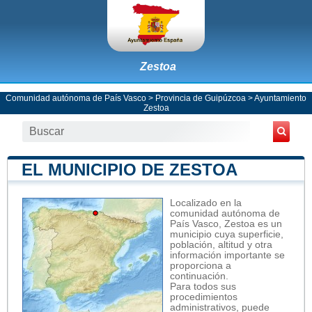
Zestoa
Comunidad autónoma de País Vasco
>
Provincia de Guipúzcoa
>
Ayuntamiento
Zestoa
EL MUNICIPIO DE ZESTOA
Localizado en la
comunidad autónoma de
País Vasco, Zestoa es un
municipio cuya superficie,
población, altitud y otra
información importante se
proporciona a
continuación.
Para todos sus
procedimientos
administrativos, puede