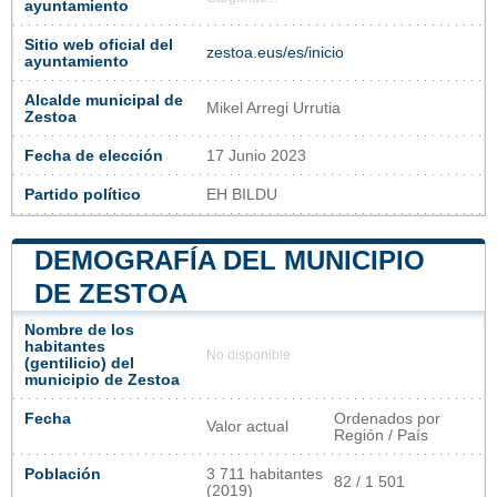
ayuntamiento
Sitio web oficial del
zestoa.eus/es/inicio
ayuntamiento
Alcalde municipal de
Mikel Arregi Urrutia
Zestoa
Fecha de elección
17 Junio 2023
Partido político
EH BILDU
DEMOGRAFÍA DEL MUNICIPIO
DE ZESTOA
Nombre de los
habitantes
No disponible
(gentilicio) del
municipio de Zestoa
Fecha
Ordenados por
Valor actual
Región / País
Población
3 711 habitantes
82 / 1 501
(2019)