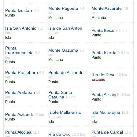
Monte Pagoeta
Monte Azcárate
7.4
7.9
Punta Izustarri
7 km
km
km
Punto
Montaña
Montaña
Isla San Antonio
Isla de San Antón
8.2
Punta Iteico
9.1 km
km
8.2 km
Punto
Isla
Isla
Punta
Monte Gazuma
9.7
Iruarriaundieta
Punta Isarría
9.2
9.8 km
km
km
Punto
Montaña
Punto
Punta Praiteburu
Punta de Aitzandi
9.8
10
Ría de Deva
10 km
km
km
Estuario
Punto
Punto
Punta Arrilabán
Punta Santa
10
Punta Aizlandi
10 km
Catalina
km
10 km
Punto
Punto
Punto
Islote Malla-arriá
Isla Malla-arria
11.1
Punta Aiztandi
10 km
11.1 km
km
Punto
Isla
Isla
Punta Alcolea
Punta de Cardal
11.1
12.2
Ría de Orio
12.2 km