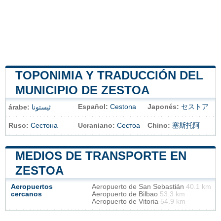
TOPONIMIA Y TRADUCCIÓN DEL
MUNICIPIO DE ZESTOA
Español:
Cestona
Japonés:
セストア
árabe:
ثيستونا
Ruso:
Сестона
Ucraniano:
Сестоа
Chino:
塞斯托阿
MEDIOS DE TRANSPORTE EN
ZESTOA
Aeropuertos
Aeropuerto de San Sebastián
40.1 km
cercanos
Aeropuerto de Bilbao
53.3 km
Aeropuerto de Vitoria
54.9 km