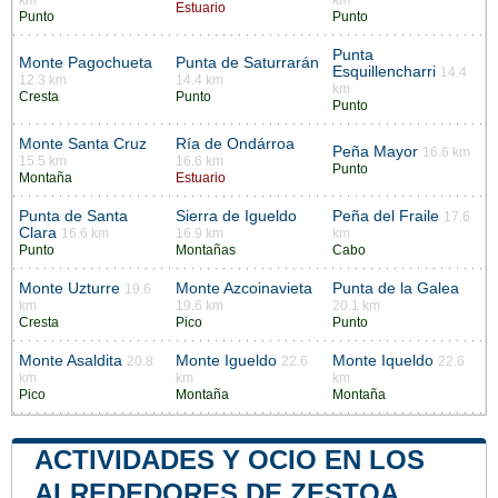
km
km
Estuario
Punto
Punto
Punta
Monte Pagochueta
Punta de Saturrarán
Esquillencharri
14.4
12.3 km
14.4 km
km
Cresta
Punto
Punto
Monte Santa Cruz
Ría de Ondárroa
Peña Mayor
16.6 km
15.5 km
16.6 km
Punto
Montaña
Estuario
Punta de Santa
Sierra de Igueldo
Peña del Fraile
17.6
Clara
16.6 km
16.9 km
km
Punto
Montañas
Cabo
Monte Uzturre
Monte Azcoinavieta
Punta de la Galea
19.6
km
19.6 km
20.1 km
Cresta
Pico
Punto
Monte Asaldita
Monte Igueldo
Monte Iqueldo
20.8
22.6
22.6
km
km
km
Pico
Montaña
Montaña
ACTIVIDADES Y OCIO EN LOS
ALREDEDORES DE ZESTOA