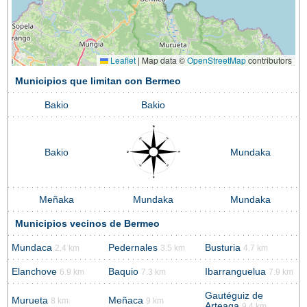
Leaflet
|
Map data ©
OpenStreetMap
contributors
Municipios que limitan con Bermeo
Bakio
Bakio
Bakio
Mundaka
Meñaka
Mundaka
Mundaka
Municipios vecinos de Bermeo
Mundaca
Pedernales
Busturia
2.4 km
3.5 km
4.7 km
Elanchove
Baquio
Ibarranguelua
6.9 km
7.3 km
7.9 km
Gautéguiz de
Murueta
Meñaca
8 km
9 km
Arteaga
9.4 km