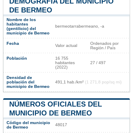
DEMOGRAFÍA DEL MUNICIPIO
DE BERMEO
Nombre de los
habitantes
bermeotarrabermeano, -a
(gentilicio) del
municipio de Bermeo
Fecha
Ordenados por
Valor actual
Región / País
Población
16 755
habitantes
27 / 497
(2022)
Densidad de
población del
491,1 hab./km²
(1 271,8 pop/sq mi)
municipio de Bermeo
NÚMEROS OFICIALES DEL
MUNICIPIO DE BERMEO
Código del municipio
48017
de Bermeo