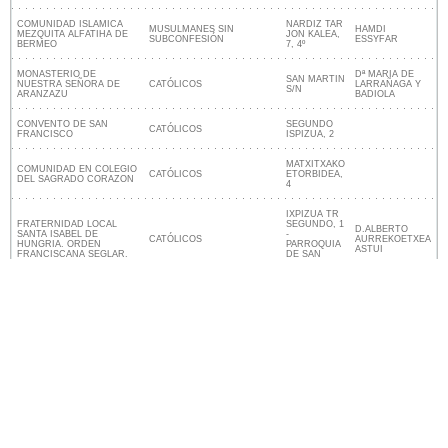
COMUNIDAD ISLAMICA
NARDIZ TAR
MUSULMANES SIN
HAMDI
MEZQUITA ALFATIHA DE
JON KALEA,
SUBCONFESIÓN
ESSYFAR
BERMEO
7, 4º
MONASTERIO DE
Dª MARIA DE
SAN MARTIN
NUESTRA SEÑORA DE
CATÓLICOS
LARRAÑAGA Y
S/N
ARANZAZU
BADIOLA
CONVENTO DE SAN
SEGUNDO
CATÓLICOS
FRANCISCO
ISPIZUA, 2
MATXITXAKO
COMUNIDAD EN COLEGIO
CATÓLICOS
ETORBIDEA,
DEL SAGRADO CORAZON
4
IXPIZUA TR
FRATERNIDAD LOCAL
SEGUNDO, 1
D.ALBERTO
SANTA ISABEL DE
-
CATÓLICOS
AURREKOETXEA
HUNGRIA. ORDEN
PARROQUIA
ASTUI
FRANCISCANA SEGLAR.
DE SAN
FRANCISCO
Lugares religiosos cerca de Bermeo
Nuestro sitio no está afiliado ni patrocinado por
ninguna entidad gubernamental de España. Somos
una empresa independiente enfocada en brindar
información valiosa a los ciudadanos y residentes del
país.