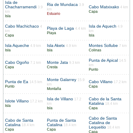
Isla de
Ria de Mundaca
3.9
Chacharramendi
Cabo Matxixako
3.9
4 km
km
km
Capa
Estuario
Isla
Cabo Machichaco
Isla de Aquech
4
4.9
Playa de Laga
4.4 km
km
km
Playa
Capa
Isla
Isla Aqueche
Isla Aketx
Montes Sollube
4.9 km
4.9 km
7 km
Isla
Isla
Colinas
Punta de Apical
14.5
Cabo Ogoño
Monte Jata
7.1 km
9.3 km
km
Capa
Cresta
Punto
Monte Galarrey
15.9
Punta de Ea
Cabo Villano
14.5 km
17.2 km
km
Punto
Capa
Montaña
Isla de Villano
Cabo de la Santa
17.2
Islote Villano
17.2 km
Katalina
km
18.4 km
Isla
Isla
Capa
Cabo de Santa
Cabo de Santa
Punta de Santa
Catalina de
Catalina
Catalina
18.4 km
18.4 km
Lequeitio
18.4 km
Capa
Capa
Capa