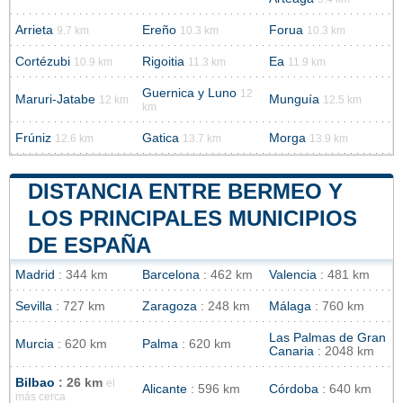
Arrieta
Ereño
Forua
9.7 km
10.3 km
10.3 km
Cortézubi
Rigoitia
Ea
10.9 km
11.3 km
11.9 km
Guernica y Luno
12
Maruri-Jatabe
Munguía
12 km
12.5 km
km
Frúniz
Gatica
Morga
12.6 km
13.7 km
13.9 km
DISTANCIA ENTRE BERMEO Y
LOS PRINCIPALES MUNICIPIOS
DE ESPAÑA
Madrid
: 344 km
Barcelona
: 462 km
Valencia
: 481 km
Sevilla
: 727 km
Zaragoza
: 248 km
Málaga
: 760 km
Las Palmas de Gran
Murcia
: 620 km
Palma
: 620 km
Canaria
: 2048 km
Bilbao
: 26 km
el
Alicante
: 596 km
Córdoba
: 640 km
más cerca