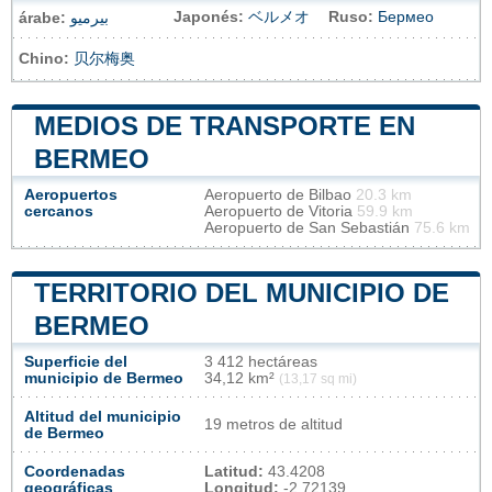
Japonés:
ベルメオ
Ruso:
Бермео
árabe:
بيرميو
Chino:
贝尔梅奥
MEDIOS DE TRANSPORTE EN
BERMEO
Aeropuertos
Aeropuerto de Bilbao
20.3 km
cercanos
Aeropuerto de Vitoria
59.9 km
Aeropuerto de San Sebastián
75.6 km
TERRITORIO DEL MUNICIPIO DE
BERMEO
Superficie del
3 412 hectáreas
municipio de Bermeo
34,12 km²
(13,17 sq mi)
Altitud del municipio
19 metros de altitud
de Bermeo
Coordenadas
Latitud:
43.4208
geográficas
Longitud:
-2.72139