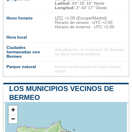
Latitud:
43° 25' 15'' Norte
Longitud:
2° 43' 17'' Oeste
Huso horario
UTC
+1:00 (Europe/Madrid)
Horario de verano : UTC +2:00
Horario de invierno : UTC +1:00
Hora local
Ciudades
Actualmente, el municipio de Bermeo
hermanadas con
no tiene hermanamiento
Bermeo
Parque natural
Bermeo no forma parte de ningún parque
natural
LOS MUNICIPIOS VECINOS DE
BERMEO
+
−