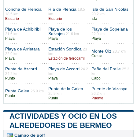
Concha de Plencia
Ría de Plencia
Isla de San Nicolás
18.5
18.5 km
km
20.2 km
Estuario
Estuario
Isla
Playa de Achibiribil
Playa de los
Playa de Sopelana
Salvajes
21.6 km
21.6 km
22.9 km
Playa
Playa
Playa
Playa de Arrietara
Estación Sondica
23
Monte Oiz
23.7 km
22.9 km
km
Cresta
Playa
Estación de ferrocarril
Punta de Azcorri
Playa de Azcorri
Peña del Fraile
24.2
25.3
24.2 km
km
km
Punto
Playa
Cabo
Punta de la Galea
Puente de Vizcaya
Punta Galea
25.9 km
25.9 km
26.2 km
Punto
Punto
Puente
ACTIVIDADES Y OCIO EN LOS
ALREDEDORES DE BERMEO
Campo de golf