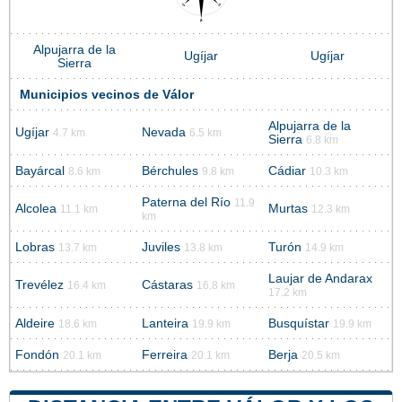
Alpujarra de la
Ugíjar
Ugíjar
Sierra
Municipios vecinos de Válor
Alpujarra de la
Ugíjar
Nevada
4.7 km
6.5 km
Sierra
6.8 km
Bayárcal
Bérchules
Cádiar
8.6 km
9.8 km
10.3 km
Paterna del Río
11.9
Alcolea
Murtas
11.1 km
12.3 km
km
Lobras
Juviles
Turón
13.7 km
13.8 km
14.9 km
Laujar de Andarax
Trevélez
Cástaras
16.4 km
16.8 km
17.2 km
Aldeire
Lanteira
Busquístar
18.6 km
19.9 km
19.9 km
Fondón
Ferreira
Berja
20.1 km
20.1 km
20.5 km