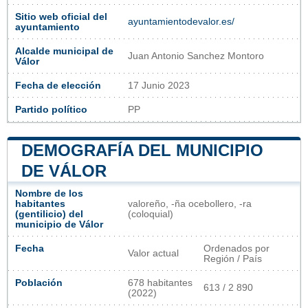
Sitio web oficial del
ayuntamientodevalor.es/
ayuntamiento
Alcalde municipal de
Juan Antonio Sanchez Montoro
Válor
Fecha de elección
17 Junio 2023
Partido político
PP
DEMOGRAFÍA DEL MUNICIPIO
DE VÁLOR
Nombre de los
habitantes
valoreño, -ña ocebollero, -ra
(gentilicio) del
(coloquial)
municipio de Válor
Fecha
Ordenados por
Valor actual
Región / País
Población
678 habitantes
613 / 2 890
(2022)