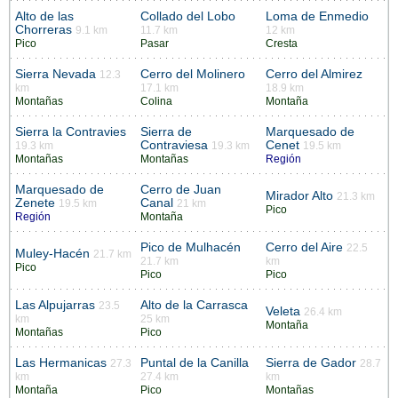
Alto de las
Collado del Lobo
Loma de Enmedio
Chorreras
9.1 km
11.7 km
12 km
Pico
Pasar
Cresta
Sierra Nevada
Cerro del Molinero
Cerro del Almirez
12.3
km
17.1 km
18.9 km
Montañas
Colina
Montaña
Sierra la Contravies
Sierra de
Marquesado de
Contraviesa
Cenet
19.3 km
19.3 km
19.5 km
Montañas
Montañas
Región
Marquesado de
Cerro de Juan
Mirador Alto
21.3 km
Zenete
Canal
19.5 km
21 km
Pico
Región
Montaña
Pico de Mulhacén
Cerro del Aire
22.5
Muley-Hacén
21.7 km
21.7 km
km
Pico
Pico
Pico
Las Alpujarras
Alto de la Carrasca
23.5
Veleta
26.4 km
km
25 km
Montaña
Montañas
Pico
Las Hermanicas
Puntal de la Canilla
Sierra de Gador
27.3
28.7
km
27.4 km
km
Montaña
Pico
Montañas