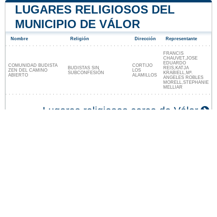
LUGARES RELIGIOSOS DEL
MUNICIPIO DE VÁLOR
Nombre
Religión
Dirección
Representante
FRANCIS
CHAUVET,JOSE
EDUARDO
COMUNIDAD BUDISTA
CORTIJO
BUDISTAS SIN
REIS,KATJA
ZEN DEL CAMINO
LOS
SUBCONFESIÓN
KRABIELL,Mª.
ABIERTO
ALAMILLOS
ANGELES ROBLES
MORELL,STEPHANIE
MELLIAR
Lugares religiosos cerca de Válor
Nuestro sitio no está afiliado ni patrocinado por
ninguna entidad gubernamental de España. Somos
una empresa independiente enfocada en brindar
información valiosa a los ciudadanos y residentes del
país.
Menciones legales
|
Actualizar los datos
|
Contacto
|
Ciudades y pueblos del mundo
| Copyright © 2026
ayuntamiento-espana.es Todos los derechos
reservados