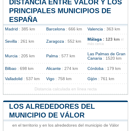
DISTANCIA ENTRE VÁLOR Y LOS
PRINCIPALES MUNICIPIOS DE
ESPAÑA
Madrid
: 385 km
Barcelona
: 666 km
Valencia
: 363 km
Málaga
: 123 km
el
Sevilla
: 261 km
Zaragoza
: 552 km
más cerca
Las Palmas de Gran
Murcia
: 205 km
Palma
: 577 km
Canaria
: 1520 km
Bilbao
: 698 km
Alicante
: 274 km
Córdoba
: 179 km
Valladolid
: 537 km
Vigo
: 758 km
Gijón
: 761 km
Distancia calculada en línea recta
LOS ALREDEDORES DEL
MUNICIPIO DE VÁLOR
en el territorio y en los alrededores del municipio de Válor