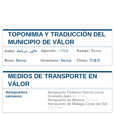
TOPONIMIA Y TRADUCCIÓN DEL
MUNICIPIO DE VÁLOR
Japonés:
バロル
Kazajo:
Валор
árabe:
فالور، غرناطة
Ruso:
Валор
Ucraniano:
Валор
Chino:
巴洛尔
MEDIOS DE TRANSPORTE EN
VÁLOR
Aeropuertos
Aeropuerto Federico García Lorca
cercanos
Granada-Jaén
65.3 km
Aeropuerto de Almería
65.6 km
Aeropuerto de Málaga-Costa del Sol
131.2 km