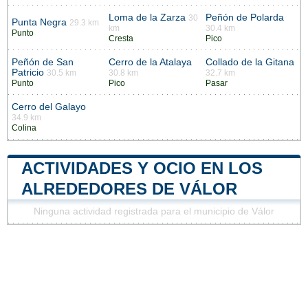
Loma de la Zarza
Peñón de Polarda
30
Punta Negra
29.3 km
km
30.4 km
Punto
Cresta
Pico
Peñón de San
Cerro de la Atalaya
Collado de la Gitana
Patricio
30.5 km
30.8 km
32.7 km
Punto
Pico
Pasar
Cerro del Galayo
34.9 km
Colina
ACTIVIDADES Y OCIO EN LOS
ALREDEDORES DE VÁLOR
Ninguna actividad registrada para el municipio de Válor