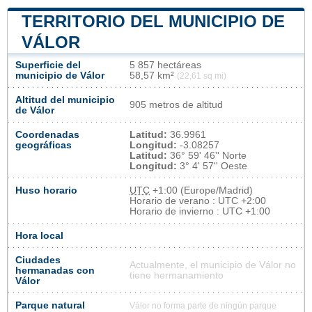
TERRITORIO DEL MUNICIPIO DE
VÁLOR
Superficie del
5 857 hectáreas
municipio de Válor
58,57 km²
(22,61 sq mi)
Altitud del municipio
905 metros de altitud
de Válor
Coordenadas
Latitud:
36.9961
geográficas
Longitud:
-3.08257
Latitud:
36° 59' 46'' Norte
Longitud:
3° 4' 57'' Oeste
Huso horario
UTC
+1:00 (Europe/Madrid)
Horario de verano : UTC +2:00
Horario de invierno : UTC +1:00
Hora local
Ciudades
Actualmente, el municipio de Válor no
hermanadas con
tiene hermanamiento
Válor
Parque natural
Válor no forma parte de ningún parque