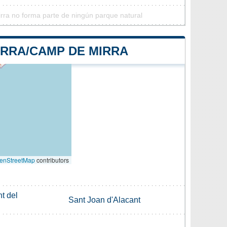
ra no forma parte de ningún parque natural
IRRA/CAMP DE MIRRA
enStreetMap
contributors
t del
Sant Joan d'Alacant