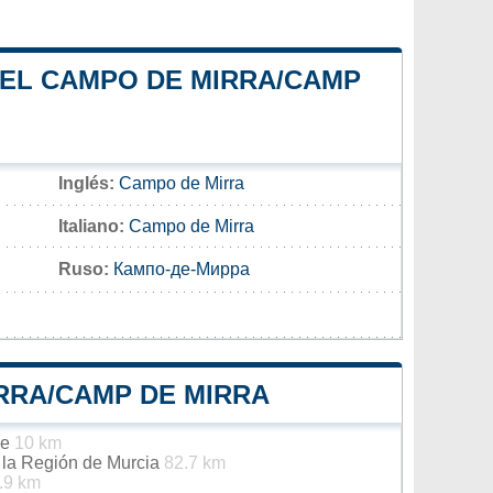
 EL CAMPO DE MIRRA/CAMP
Inglés:
Campo de Mirra
Italiano:
Campo de Mirra
Ruso:
Кампо-де-Мирра
RRA/CAMP DE MIRRA
he
10 km
e la Región de Murcia
82.7 km
.9 km