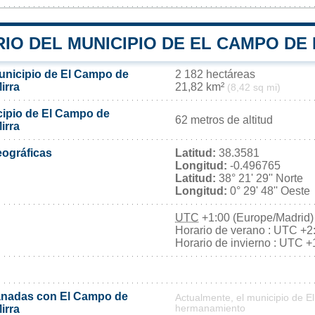
IO DEL MUNICIPIO DE EL CAMPO DE
municipio de El Campo de
2 182 hectáreas
irra
21,82 km²
(8,42 sq mi)
icipio de El Campo de
62 metros de altitud
irra
ográficas
Latitud:
38.3581
Longitud:
-0.496765
Latitud:
38° 21' 29'' Norte
Longitud:
0° 29' 48'' Oeste
UTC
+1:00 (Europe/Madrid)
Horario de verano : UTC +2
Horario de invierno : UTC +
nadas con El Campo de
Actualmente, el municipio de 
irra
hermanamiento