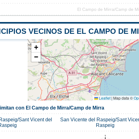
El Campo de Mirra/Camp de Mir
CIPIOS VECINOS DE EL CAMPO DE M
+
−
Leaflet
|
Map data ©
Op
limitan con El Campo de Mirra/Camp de Mirra
Raspeig/Sant Vicent del
San Vicente del Raspeig/Sant Vicen
Raspeig
Raspeig