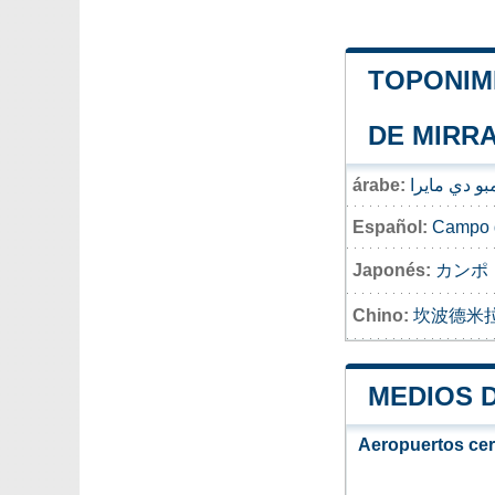
TOPONIMI
DE MIRR
árabe:
بو دي مايرا
Español:
Campo d
Japonés:
カンポ
Chino:
坎波德米
MEDIOS 
Aeropuertos ce