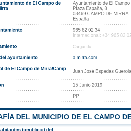
yuntamiento de El Campo de
Ayuntamiento de El Campo 
irra
Plaza España, 8
03469 CAMPO DE MIRRA
España
untamiento
965 82 02 34
Internacional: +34 965 82 0
tamiento
Cargando...
l del ayuntamiento
almirra.com
al de El Campo de Mirra/Camp
Juan José Espadas Guerol
ón
15 Junio 2019
PP
FÍA DEL MUNICIPIO DE EL CAMPO D
bitantes (gentilicio) del