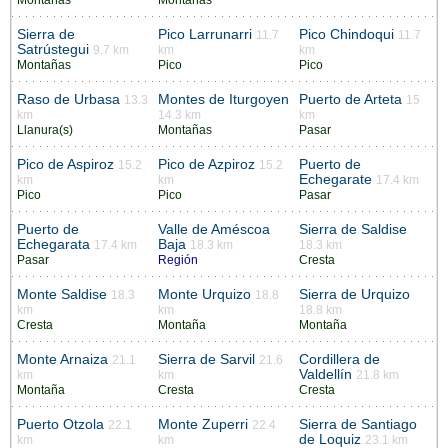
Montañas
Montañas
Sierra de
Pico Larrunarri
Pico Chindoqui
11.7
11.7
Satrústegui
9.7 km
km
km
Montañas
Pico
Pico
Raso de Urbasa
Montes de Iturgoyen
Puerto de Arteta
13.3
15
km
14.3 km
km
Llanura(s)
Montañas
Pasar
Pico de Aspiroz
Pico de Azpiroz
Puerto de
15.2
15.2
Echegarate
km
km
17.4 km
Pico
Pico
Pasar
Puerto de
Valle de Améscoa
Sierra de Saldise
Echegarata
Baja
17.4 km
18.3 km
18.3 km
Pasar
Región
Cresta
Monte Saldise
Monte Urquizo
Sierra de Urquizo
18.3
18.8
km
km
18.8 km
Cresta
Montaña
Montaña
Monte Arnaiza
Sierra de Sarvil
Cordillera de
21.1
21.6
Valdellín
km
km
21.8 km
Montaña
Cresta
Cresta
Puerto Otzola
Monte Zuperri
Sierra de Santiago
22.1
22.4
de Loquiz
km
km
23.1 km