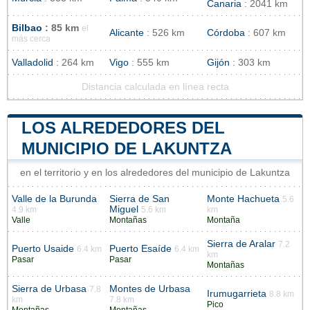
Canaria
: 2041 km
Bilbao
: 85 km
el
Alicante
: 526 km
Córdoba
: 607 km
más cerca
Valladolid
: 264 km
Vigo
: 555 km
Gijón
: 303 km
Distancia calculada en línea recta
LOS ALREDEDORES DEL
MUNICIPIO DE LAKUNTZA
en el territorio y en los alrededores del municipio de Lakuntza
Valle de la Burunda
Sierra de San
Monte Hachueta
5.6
Miguel
4.9 km
5.6 km
km
Valle
Montañas
Montaña
Sierra de Aralar
7.2
Puerto Usaide
Puerto Esaíde
6.4 km
6.4 km
km
Pasar
Pasar
Montañas
Sierra de Urbasa
Montes de Urbasa
7.8
Irumugarrieta
8.8 km
km
7.8 km
Pico