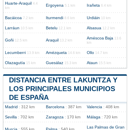
Huarte-Araquil
4.4
Ergoyena
Irañeta
5.1 km
6.4 km
km
Bacáicoa
Iturmendi
Urdiáin
7.2 km
8.6 km
10 km
Larráun
Betelu
Alsasua
10.5 km
12.1 km
12.2 km
Améscoa Baja
13.6
Goñi
Araquil
12.5 km
13.2 km
km
Lecumberri
Amézqueta
Ollo
13.9 km
14.6 km
14.7 km
Olazagutía
Guesálaz
Ataun
15 km
15.3 km
15.5 km
DISTANCIA ENTRE LAKUNTZA Y
LOS PRINCIPALES MUNICIPIOS
DE ESPAÑA
Madrid
: 312 km
Barcelona
: 387 km
Valencia
: 408 km
Sevilla
: 702 km
Zaragoza
: 170 km
Málaga
: 720 km
Las Palmas de Gran
Murcia
: 555 km
Palma
: 540 km