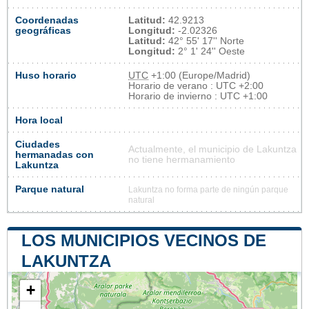
Coordenadas
Latitud:
42.9213
geográficas
Longitud:
-2.02326
Latitud:
42° 55' 17'' Norte
Longitud:
2° 1' 24'' Oeste
Huso horario
UTC
+1:00 (Europe/Madrid)
Horario de verano : UTC +2:00
Horario de invierno : UTC +1:00
Hora local
Ciudades
Actualmente, el municipio de Lakuntza
hermanadas con
no tiene hermanamiento
Lakuntza
Parque natural
Lakuntza no forma parte de ningún parque
natural
LOS MUNICIPIOS VECINOS DE
LAKUNTZA
+