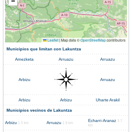
−
Leaflet
|
Map data ©
OpenStreetMap
contributors
Municipios que limitan con Lakuntza
Amezketa
Arruazu
Arruazu
Arbizu
Arruazu
Arbizu
Arbizu
Uharte Arakil
Municipios vecinos de Lakuntza
Echarri-Aranaz
3.7
Arbizu
Arruazu
1.5 km
1.9 km
km