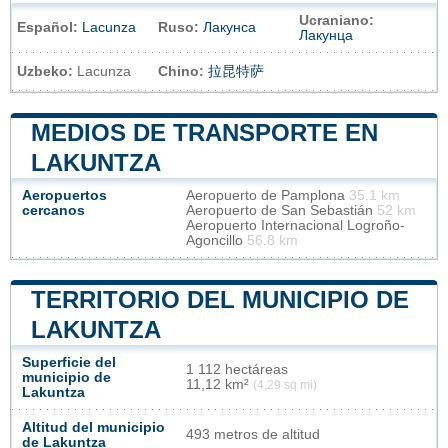
Ucraniano:
Español:
Lacunza
Ruso:
Лакунса
Лакунца
Uzbeko:
Lacunza
Chino:
拉昆特萨
MEDIOS DE TRANSPORTE EN
LAKUNTZA
Aeropuertos
Aeropuerto de Pamplona
35.1 km
cercanos
Aeropuerto de San Sebastián
52 km
Aeropuerto Internacional Logroño-
Agoncillo
56.8 km
TERRITORIO DEL MUNICIPIO DE
LAKUNTZA
Superficie del
1 112 hectáreas
municipio de
11,12 km²
(4,29 sq mi)
Lakuntza
Altitud del municipio
493 metros de altitud
de Lakuntza