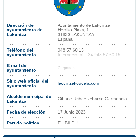
Dirección del
Ayuntamiento de Lakuntza
ayuntamiento de
Herriko Plaza, 1
Lakuntza
31830 LAKUNTZA
España
Teléfono del
948 57 60 15
ayuntamiento
Internacional: +34 948 57 60 15
E-mail del
Cargando...
ayuntamiento
Sitio web oficial del
lacuntzakoudala.com
ayuntamiento
Alcalde municipal de
Oihane Uribeetxebarria Garmendia
Lakuntza
Fecha de elección
17 Junio 2023
Partido político
EH BILDU