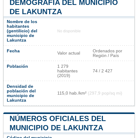
DEMOGRAFÍA DEL MUNICIPIO
DE LAKUNTZA
Nombre de los
habitantes
(gentilicio) del
No disponible
municipio de
Lakuntza
Fecha
Ordenados por
Valor actual
Región / País
Población
1 279
habitantes
74 / 2 427
(2019)
Densidad de
población del
115,0 hab./km²
(297,9 pop/sq mi)
municipio de
Lakuntza
NÚMEROS OFICIALES DEL
MUNICIPIO DE LAKUNTZA
Código del municipio