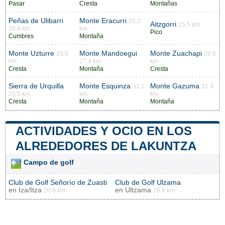
Pasar
Cresta
Montañas
Peñas de Ulibarri
Monte Eracurri
25.2
Aitzgorri
25.5 km
24.8 km
km
Pico
Cumbres
Montaña
Monte Uzturre
Monte Mandoegui
Monte Zuachapi
25.6
28.6
km
27.4 km
km
Cresta
Montaña
Cresta
Sierra de Urquilla
Monte Esquinza
Monte Gazuma
31.1
31.4
29.5 km
km
km
Cresta
Montaña
Montaña
ACTIVIDADES Y OCIO EN LOS
ALREDEDORES DE LAKUNTZA
Campo de golf
Club de Golf Señorío de Zuasti
Club de Golf Ulzama
en
Iza/Itza
en
Ultzama
20.8 km
28.9 km