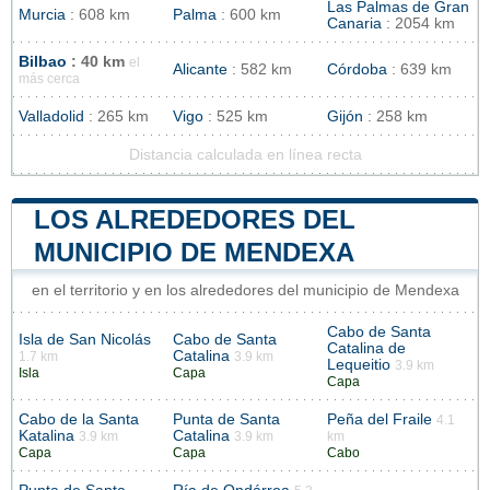
Las Palmas de Gran
Murcia
: 608 km
Palma
: 600 km
Canaria
: 2054 km
Bilbao
: 40 km
el
Alicante
: 582 km
Córdoba
: 639 km
más cerca
Valladolid
: 265 km
Vigo
: 525 km
Gijón
: 258 km
Distancia calculada en línea recta
LOS ALREDEDORES DEL
MUNICIPIO DE MENDEXA
en el territorio y en los alrededores del municipio de Mendexa
Cabo de Santa
Isla de San Nicolás
Cabo de Santa
Catalina de
Catalina
1.7 km
3.9 km
Lequeitio
3.9 km
Isla
Capa
Capa
Cabo de la Santa
Punta de Santa
Peña del Fraile
4.1
Katalina
Catalina
3.9 km
3.9 km
km
Capa
Capa
Cabo