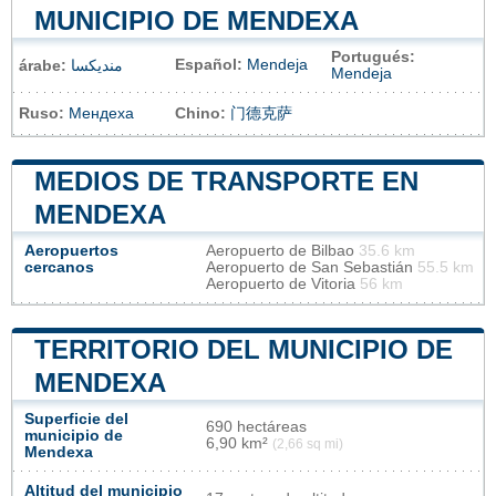
MUNICIPIO DE MENDEXA
Portugués:
Español:
Mendeja
árabe:
منديكسا
Mendeja
Ruso:
Мендеха
Chino:
门德克萨
MEDIOS DE TRANSPORTE EN
MENDEXA
Aeropuertos
Aeropuerto de Bilbao
35.6 km
cercanos
Aeropuerto de San Sebastián
55.5 km
Aeropuerto de Vitoria
56 km
TERRITORIO DEL MUNICIPIO DE
MENDEXA
Superficie del
690 hectáreas
municipio de
6,90 km²
(2,66 sq mi)
Mendexa
Altitud del municipio