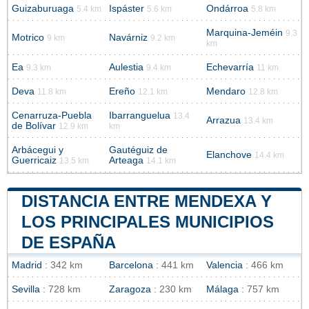
Guizaburuaga
Ispáster
Ondárroa
5.4 km
5.6 km
5.8 km
Marquina-Jeméin
9.3
Motrico
Navárniz
9 km
9.2 km
km
Ea
Aulestia
Echevarría
9.3 km
9.4 km
11 km
Deva
Ereño
Mendaro
11.8 km
12.1 km
12.8 km
Cenarruza-Puebla
Ibarranguelua
13.4
Arrazua
13.4 km
de Bolívar
12.9 km
km
Arbácegui y
Gautéguiz de
Elanchove
14.4 km
Guerricaiz
Arteaga
13.5 km
14.1 km
DISTANCIA ENTRE MENDEXA Y
LOS PRINCIPALES MUNICIPIOS
DE ESPAÑA
Madrid
: 342 km
Barcelona
: 441 km
Valencia
: 466 km
Sevilla
: 728 km
Zaragoza
: 230 km
Málaga
: 757 km