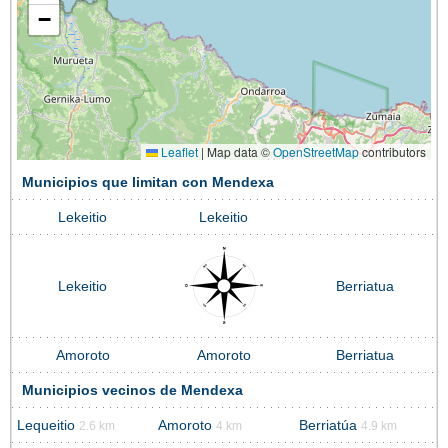
−
Leaflet
|
Map data ©
OpenStreetMap
contributors
Municipios que limitan con Mendexa
Lekeitio
Lekeitio
Lekeitio
Berriatua
Amoroto
Amoroto
Berriatua
Municipios vecinos de Mendexa
Lequeitio
Amoroto
Berriatúa
2.6 km
4 km
4.9 km