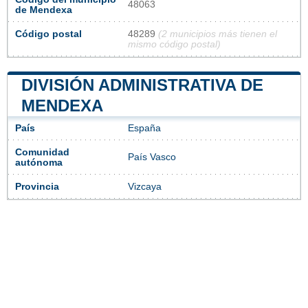
48063
de Mendexa
Código postal
48289
(2 municipios más tienen el
mismo código postal)
DIVISIÓN ADMINISTRATIVA DE
MENDEXA
País
España
Comunidad
País Vasco
autónoma
Provincia
Vizcaya