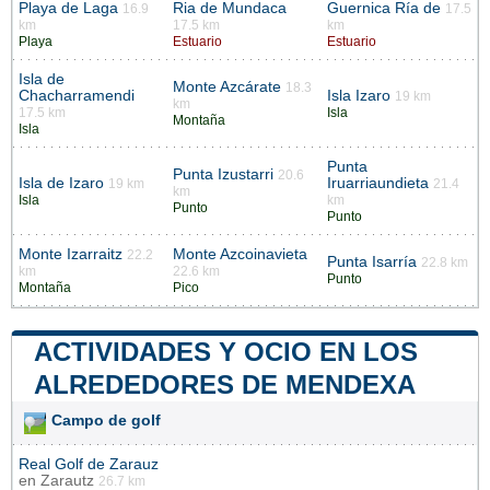
Playa de Laga
Ria de Mundaca
Guernica Ría de
16.9
17.5
km
17.5 km
km
Playa
Estuario
Estuario
Isla de
Monte Azcárate
18.3
Chacharramendi
Isla Izaro
19 km
km
17.5 km
Isla
Montaña
Isla
Punta
Punta Izustarri
20.6
Isla de Izaro
Iruarriaundieta
19 km
21.4
km
Isla
km
Punto
Punto
Monte Izarraitz
Monte Azcoinavieta
22.2
Punta Isarría
22.8 km
km
22.6 km
Punto
Montaña
Pico
ACTIVIDADES Y OCIO EN LOS
ALREDEDORES DE MENDEXA
Campo de golf
Real Golf de Zarauz
en
Zarautz
26.7 km