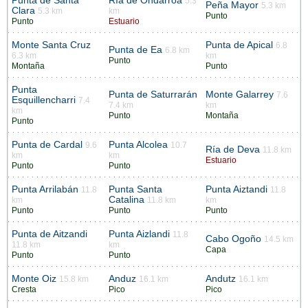
Punta de Santa
Ría de Ondárroa
5.3
Peña Mayor
5.3 km
Clara
5.3 km
km
Punto
Punto
Estuario
Monte Santa Cruz
Punta de Apical
6.8
Punta de Ea
6.8 km
6.3 km
km
Punto
Montaña
Punto
Punta
Punta de Saturrarán
Monte Galarrey
7.6
Esquillencharri
7.4
7.4 km
km
km
Punto
Montaña
Punto
Punta de Cardal
Punta Alcolea
9.6
10.7
Ría de Deva
11.8 km
km
km
Estuario
Punto
Punto
Punta Arrilabán
Punta Santa
Punta Aiztandi
11.8
11.8
Catalina
km
11.8 km
km
Punto
Punto
Punto
Punta de Aitzandi
Punta Aizlandi
11.8
Cabo Ogoño
14.5 km
11.8 km
km
Capa
Punto
Punto
Monte Oiz
Anduz
Andutz
15.8 km
16.1 km
16.1 km
Cresta
Pico
Pico