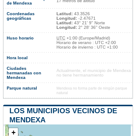
17 metros de altitud
de Mendexa
Coordenadas
Latitud:
43.3526
geográficas
Longitud:
-2.47671
Latitud:
43° 21' 9'' Norte
Longitud:
2° 28' 36'' Oeste
Huso horario
UTC
+1:00 (Europe/Madrid)
Horario de verano : UTC +2:00
Horario de invierno : UTC +1:00
Hora local
Ciudades
Actualmente, el municipio de Mendexa
hermanadas con
no tiene hermanamiento
Mendexa
Parque natural
Mendexa no forma parte de ningún parque
natural
LOS MUNICIPIOS VECINOS DE
MENDEXA
+