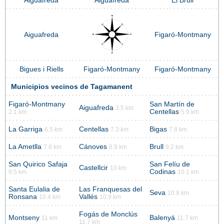
Aiguafreda
Aiguafreda
El Brull
Aiguafreda
Figaró-Montmany
Bigues i Riells
Figaró-Montmany
Figaró-Montmany
Municipios vecinos de Tagamanent
Figaró-Montmany
San Martín de
Aiguafreda
3.5 km
Centellas
2.1 km
5.9 km
La Garriga
Centellas
Bigas
6.5 km
7.3 km
7.8 km
La Ametlla
Cánoves
Brull
7.8 km
8.9 km
9.2 km
San Quirico Safaja
San Felíu de
Castellcir
10 km
Codinas
9.5 km
10.1 km
Santa Eulalia de
Las Franquesas del
Seva
10.9 km
Ronsana
Vallés
10.4 km
10.9 km
Fogás de Monclús
Montseny
Balenyá
11 km
11.7 km
11.7 km