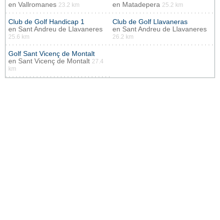
en
Vallromanes
en
Matadepera
23.2 km
25.2 km
Club de Golf Handicap 1
Club de Golf Llavaneras
en
Sant Andreu de Llavaneres
en
Sant Andreu de Llavaneres
25.6 km
26.2 km
Golf Sant Vicenç de Montalt
en
Sant Vicenç de Montalt
27.4
km