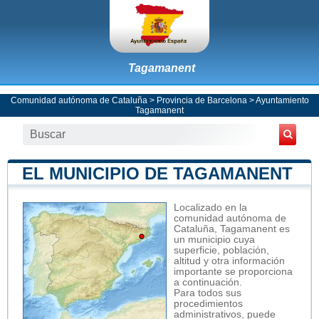
Tagamanent
Comunidad autónoma de Cataluña
>
Provincia de Barcelona
>
Ayuntamiento
Tagamanent
EL MUNICIPIO DE TAGAMANENT
Localizado en la
comunidad autónoma de
Cataluña, Tagamanent es
un municipio cuya
superficie, población,
altitud y otra información
importante se proporciona
a continuación.
Para todos sus
procedimientos
administrativos, puede