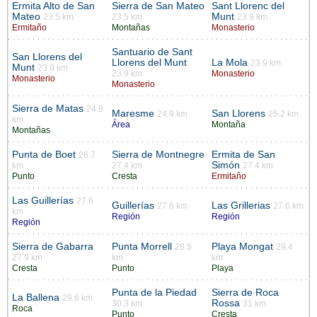
Ermita Alto de San
Sierra de San Mateo
Sant Llorenc del
Mateo
Munt
23.5 km
23.5 km
23.9 km
Ermitaño
Montañas
Monasterio
Santuario de Sant
San Llorens del
Llorens del Munt
La Mola
23.9 km
Munt
23.9 km
23.9 km
Monasterio
Monasterio
Monasterio
Sierra de Matas
24.8
Maresme
San Llorens
24.9 km
25.2 km
km
Área
Montaña
Montañas
Punta de Boet
Sierra de Montnegre
Ermita de San
26.7
Simón
km
27.4 km
27.4 km
Punto
Cresta
Ermitaño
Las Guillerías
27.6
Guillerías
Las Grillerias
27.6 km
27.6 km
km
Región
Región
Región
Sierra de Gabarra
Punta Morrell
Playa Mongat
28.5
29.4
27.9 km
km
km
Cresta
Punto
Playa
Punta de la Piedad
Sierra de Roca
La Ballena
29.6 km
Rossa
30.3 km
31 km
Roca
Punto
Cresta