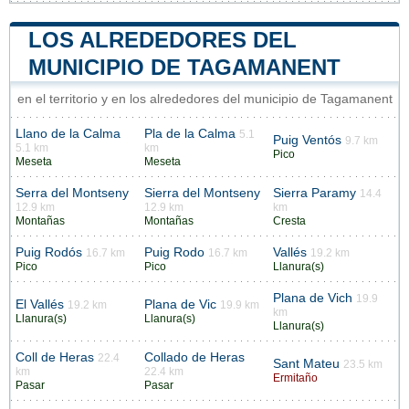
LOS ALREDEDORES DEL
MUNICIPIO DE TAGAMANENT
en el territorio y en los alrededores del municipio de Tagamanent
Llano de la Calma
Pla de la Calma
5.1
Puig Ventós
9.7 km
5.1 km
km
Pico
Meseta
Meseta
Serra del Montseny
Sierra del Montseny
Sierra Paramy
14.4
12.9 km
12.9 km
km
Montañas
Montañas
Cresta
Puig Rodós
Puig Rodo
Vallés
16.7 km
16.7 km
19.2 km
Pico
Pico
Llanura(s)
Plana de Vich
19.9
El Vallés
Plana de Vic
19.2 km
19.9 km
km
Llanura(s)
Llanura(s)
Llanura(s)
Coll de Heras
Collado de Heras
22.4
Sant Mateu
23.5 km
km
22.4 km
Ermitaño
Pasar
Pasar