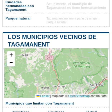
Ciudades
Actualmente, el municipio de
hermanadas con
Tagamanent no tiene hermanamiento
Tagamanent
Parque natural
Tagamanent no forma parte de ningún
parque natural
LOS MUNICIPIOS VECINOS DE
TAGAMANENT
+
−
Leaflet
|
Map data ©
OpenStreetMap
contributors
Municipios que limitan con Tagamanent