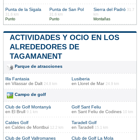
Punta de la Sigala
Punta de San Pol
Sierra del Padró
31.7
31.6 km
31.6 km
km
Punto
Punto
Montañas
ACTIVIDADES Y OCIO EN LOS
ALREDEDORES DE
TAGAMANENT
Parque de atracciones
Illa Fantasia
Lusiberia
en
Vilassar de Dalt
en
Lloret de Mar
24.8 km
24.9 km
Campo de golf
Club de Golf Montanyà
Golf Sant Feliu
en
El Brull
en
Sant Feliu de Codines
9.1 km
10 km
Caldes Golf
Taradell Golf
en
Caldes de Montbui
en
Taradell
12.2 km
15.1 km
Club de Golf Vallromanes
Club de Golf La Mola