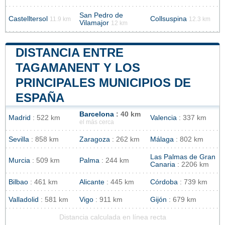
San Pedro de
Castelltersol
Collsuspina
11.9 km
12.3 km
Vilamajor
12 km
DISTANCIA ENTRE
TAGAMANENT Y LOS
PRINCIPALES MUNICIPIOS DE
ESPAÑA
Barcelona
: 40 km
Madrid
: 522 km
Valencia
: 337 km
el más cerca
Sevilla
: 858 km
Zaragoza
: 262 km
Málaga
: 802 km
Las Palmas de Gran
Murcia
: 509 km
Palma
: 244 km
Canaria
: 2206 km
Bilbao
: 461 km
Alicante
: 445 km
Córdoba
: 739 km
Valladolid
: 581 km
Vigo
: 911 km
Gijón
: 679 km
Distancia calculada en línea recta