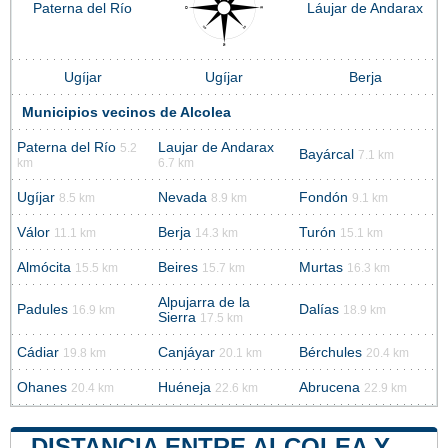
Paterna del Río
Láujar de Andarax
Ugíjar
Ugíjar
Berja
Municipios vecinos de Alcolea
Paterna del Río
Laujar de Andarax
5.2
Bayárcal
7.1 km
km
6.7 km
Ugíjar
Nevada
Fondón
8.5 km
8.9 km
9.1 km
Válor
Berja
Turón
11.1 km
14.3 km
15.1 km
Almócita
Beires
Murtas
15.5 km
15.7 km
16.3 km
Alpujarra de la
Padules
Dalías
16.9 km
18.9 km
Sierra
17.5 km
Cádiar
Canjáyar
Bérchules
19.8 km
20.1 km
20.4 km
Ohanes
Huéneja
Abrucena
20.4 km
22.6 km
22.9 km
DISTANCIA ENTRE ALCOLEA Y