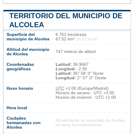
TERRITORIO DEL MUNICIPIO DE
ALCOLEA
Superficie del
6 752 hectáreas
municipio de Alcolea
67,52 km²
(26,07 sq mi)
Altitud del municipio
747 metros de altitud
de Alcolea
Coordenadas
Latitud:
36.9667
geográficas
Longitud:
-2.95
Latitud:
36° 58' 0'' Norte
Longitud:
2° 57' 0'' Oeste
Huso horario
UTC
+1:00 (Europe/Madrid)
Horario de verano : UTC +2:00
Horario de invierno : UTC +1:00
Hora local
Ciudades
Actualmente, el municipio de Alcolea
hermanadas con
no tiene hermanamiento
Alcolea