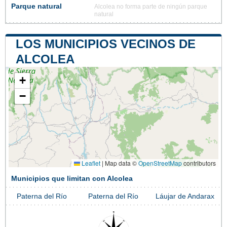
Parque natural
Alcolea no forma parte de ningún parque
natural
LOS MUNICIPIOS VECINOS DE
ALCOLEA
+
−
Leaflet
|
Map data ©
OpenStreetMap
contributors
Municipios que limitan con Alcolea
Paterna del Río
Paterna del Río
Láujar de Andarax