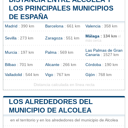
LOS PRINCIPALES MUNICIPIOS
DE ESPAÑA
Madrid
: 390 km
Barcelona
: 661 km
Valencia
: 358 km
Málaga
: 134 km
el
Sevilla
: 273 km
Zaragoza
: 551 km
más cerca
Las Palmas de Gran
Murcia
: 197 km
Palma
: 569 km
Canaria
: 1527 km
Bilbao
: 701 km
Alicante
: 266 km
Córdoba
: 190 km
Valladolid
: 544 km
Vigo
: 767 km
Gijón
: 768 km
Distancia calculada en línea recta
LOS ALREDEDORES DEL
MUNICIPIO DE ALCOLEA
en el territorio y en los alrededores del municipio de Alcolea