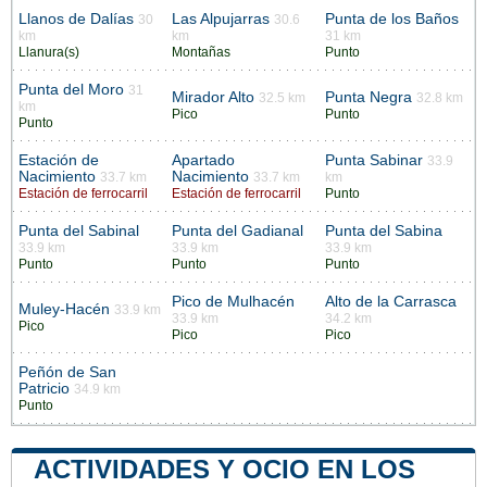
Llanos de Dalías
Las Alpujarras
Punta de los Baños
30
30.6
km
km
31 km
Llanura(s)
Montañas
Punto
Punta del Moro
31
Mirador Alto
Punta Negra
32.5 km
32.8 km
km
Pico
Punto
Punto
Estación de
Apartado
Punta Sabinar
33.9
Nacimiento
Nacimiento
33.7 km
33.7 km
km
Estación de ferrocarril
Estación de ferrocarril
Punto
Punta del Sabinal
Punta del Gadianal
Punta del Sabina
33.9 km
33.9 km
33.9 km
Punto
Punto
Punto
Pico de Mulhacén
Alto de la Carrasca
Muley-Hacén
33.9 km
33.9 km
34.2 km
Pico
Pico
Pico
Peñón de San
Patricio
34.9 km
Punto
ACTIVIDADES Y OCIO EN LOS