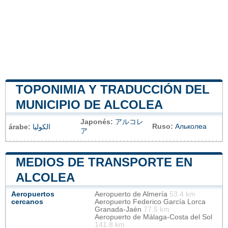
TOPONIMIA Y TRADUCCIÓN DEL
MUNICIPIO DE ALCOLEA
Japonés:
アルコレ
Ruso:
Альколеа
árabe:
الكوليا
ア
MEDIOS DE TRANSPORTE EN
ALCOLEA
Aeropuertos
Aeropuerto de Almería
53.4 km
cercanos
Aeropuerto Federico García Lorca
Granada-Jaén
77.5 km
Aeropuerto de Málaga-Costa del Sol
141.8 km