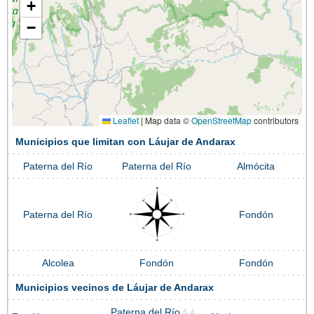
+
−
Leaflet
|
Map data ©
OpenStreetMap
contributors
Municipios que limitan con Láujar de Andarax
Paterna del Río
Paterna del Río
Almócita
Paterna del Río
Fondón
Alcolea
Fondón
Fondón
Municipios vecinos de Láujar de Andarax
Paterna del Río
6.4