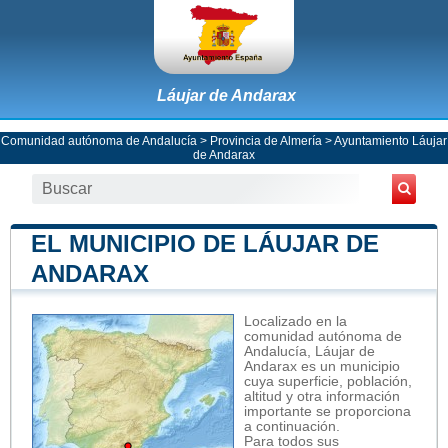
Láujar de Andarax
Comunidad autónoma de Andalucía
>
Provincia de Almería
>
Ayuntamiento Láujar
de Andarax
EL MUNICIPIO DE LÁUJAR DE
ANDARAX
Localizado en la
comunidad autónoma de
Andalucía, Láujar de
Andarax es un municipio
cuya superficie, población,
altitud y otra información
importante se proporciona
a continuación.
Para todos sus