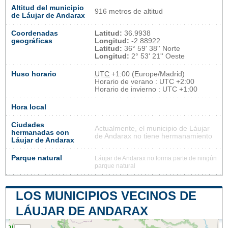
Altitud del municipio
916 metros de altitud
de Láujar de Andarax
Coordenadas
Latitud:
36.9938
geográficas
Longitud:
-2.88922
Latitud:
36° 59' 38'' Norte
Longitud:
2° 53' 21'' Oeste
Huso horario
UTC
+1:00 (Europe/Madrid)
Horario de verano : UTC +2:00
Horario de invierno : UTC +1:00
Hora local
Ciudades
Actualmente, el municipio de Láujar
hermanadas con
de Andarax no tiene hermanamiento
Láujar de Andarax
Parque natural
Láujar de Andarax no forma parte de ningún
parque natural
LOS MUNICIPIOS VECINOS DE
LÁUJAR DE ANDARAX