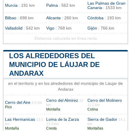
Las Palmas de Gran
Murcia
: 191 km
Palma
: 562 km
Canaria
: 1533 km
Bilbao
: 698 km
Alicante
: 260 km
Córdoba
: 193 km
Valladolid
: 542 km
Vigo
: 768 km
Gijón
: 766 km
Distancia calculada en línea recta
LOS ALREDEDORES DEL
MUNICIPIO DE LÁUJAR DE
ANDARAX
en el territorio y en los alrededores del municipio de Láujar de
Andarax
Cerro del Almirez
Cerro del Molinero
10
Cerro del Aire
6.6 km
km
11.2 km
Pico
Montaña
Colina
Las Hermanicas
Loma de la Zarza
Sierra de Gador
13.1
14.1
km
13.3 km
km
Montaña
Cresta
Montañas