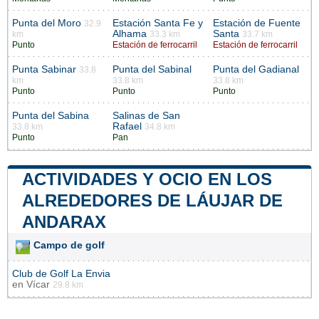
Punta del Moro
Estación Santa Fe y
Estación de Fuente
32.9
Alhama
Santa
km
33.3 km
33.7 km
Punto
Estación de ferrocarril
Estación de ferrocarril
Punta Sabinar
Punta del Sabinal
Punta del Gadianal
33.8
km
33.8 km
33.8 km
Punto
Punto
Punto
Punta del Sabina
Salinas de San
Rafael
33.8 km
34.8 km
Punto
Pan
ACTIVIDADES Y OCIO EN LOS
ALREDEDORES DE LÁUJAR DE
ANDARAX
Campo de golf
Club de Golf La Envia
en
Vícar
29.8 km