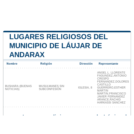
LUGARES RELIGIOSOS DEL
MUNICIPIO DE LÁUJAR DE
ANDARAX
Nombre
Religión
Dirección
Representante
ANGEL L. LLORENTE
FAGUNDEZ,ANTONIO
CRESPO
FERNANDEZ,DOLORES
CASTILLO
BUSHARA (BUENAS
MUSULMANES SIN
IGLESIA, 8
GUERRERO,ESTHER
NOTICIAS)
SUBCONFESIÓN
MARTIN
MARTIN,FRANCISCO
JAVIER FERNANDEZ
ARANCE,RACHID
HARKASSI SANCHEZ
Lugares religiosos cerca de Láujar de
Andarax