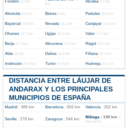
Fondón
Alcolea
3.2 km
6.7 km
km
Almócita
Beires
Padules
8.9 km
9 km
10.3 km
Bayárcal
Nevada
Canjáyar
10.4 km
13.1 km
13.4 km
Ohanes
Ugíjar
Válor
13.7 km
15.2 km
17.2 km
Berja
Abrucena
Rágol
17.3 km
17.5 km
18.5 km
Abla
Dalías
Fiñana
19 km
19.3 km
20.2 km
Instinción
Turón
Huéneja
20.4 km
20.9 km
21.1 km
DISTANCIA ENTRE LÁUJAR DE
ANDARAX Y LOS PRINCIPALES
MUNICIPIOS DE ESPAÑA
Madrid
: 388 km
Barcelona
: 655 km
Valencia
: 352 km
Málaga
: 140 km
el
Sevilla
: 278 km
Zaragoza
: 546 km
más cerca