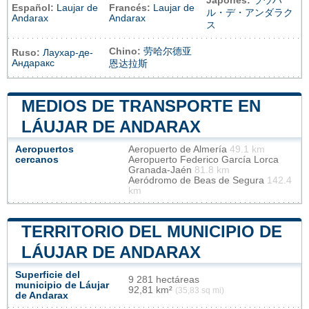
Japonés:
ラウハ
Español:
Laujar de
Francés:
Laujar de
ル・デ・アンダラク
Andarax
Andarax
ス
Chino:
劳哈尔德亚
Ruso:
Лаухар-де-
Андаракс
恩达拉斯
MEDIOS DE TRANSPORTE EN
LÁUJAR DE ANDARAX
Aeropuertos
Aeropuerto de Almería
49.1 km
cercanos
Aeropuerto Federico García Lorca
Granada-Jaén
81.8 km
Aeródromo de Beas de Segura
142.4
km
TERRITORIO DEL MUNICIPIO DE
LÁUJAR DE ANDARAX
Superficie del
9 281 hectáreas
municipio de Láujar
92,81 km²
(35,83 sq mi)
de Andarax