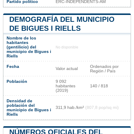
Partido político
ERC-INDEPENDENTS-AM
DEMOGRAFÍA DEL MUNICIPIO
DE BIGUES I RIELLS
Nombre de los
habitantes
(gentilicio) del
No disponible
municipio de Bigues i
Riells
Fecha
Ordenados por
Valor actual
Región / País
Población
9 092
habitantes
140 / 818
(2019)
Densidad de
población del
311,9 hab./km²
(807,8 pop/sq mi)
municipio de Bigues i
Riells
NÚMEROS OFICIALES DEL