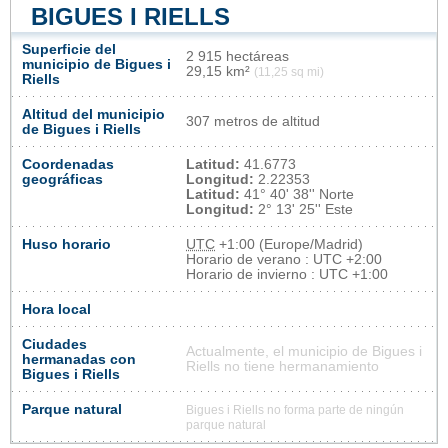
BIGUES I RIELLS
Superficie del
2 915 hectáreas
municipio de Bigues i
29,15 km²
(11,25 sq mi)
Riells
Altitud del municipio
307 metros de altitud
de Bigues i Riells
Coordenadas
Latitud:
41.6773
geográficas
Longitud:
2.22353
Latitud:
41° 40' 38'' Norte
Longitud:
2° 13' 25'' Este
Huso horario
UTC
+1:00 (Europe/Madrid)
Horario de verano : UTC +2:00
Horario de invierno : UTC +1:00
Hora local
Ciudades
Actualmente, el municipio de Bigues i
hermanadas con
Riells no tiene hermanamiento
Bigues i Riells
Parque natural
Bigues i Riells no forma parte de ningún
parque natural