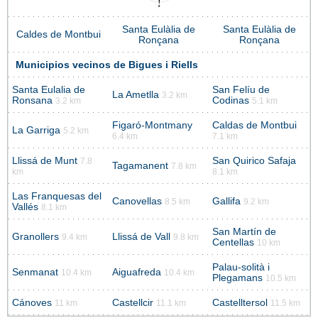
Santa Eulàlia de
Santa Eulàlia de
Caldes de Montbui
Ronçana
Ronçana
Municipios vecinos de Bigues i Riells
Santa Eulalia de
San Felíu de
La Ametlla
3.2 km
Ronsana
Codinas
3.2 km
5.1 km
Figaró-Montmany
Caldas de Montbui
La Garriga
5.2 km
6.4 km
7.1 km
Llissá de Munt
San Quirico Safaja
7.8
Tagamanent
7.8 km
km
8.1 km
Las Franquesas del
Canovellas
Gallifa
8.5 km
9.2 km
Vallés
8.1 km
San Martín de
Granollers
Llissá de Vall
9.4 km
9.8 km
Centellas
10 km
Palau-solità i
Senmanat
Aiguafreda
10.4 km
10.4 km
Plegamans
10.5 km
Cánoves
Castellcir
Castelltersol
11 km
11.1 km
11.5 km