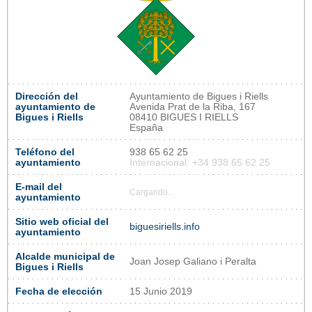
Dirección del
Ayuntamiento de Bigues i Riells
ayuntamiento de
Avenida Prat de la Riba, 167
Bigues i Riells
08410 BIGUES I RIELLS
España
Teléfono del
938 65 62 25
ayuntamiento
Internacional: +34 938 65 62 25
E-mail del
Cargando...
ayuntamiento
Sitio web oficial del
biguesiriells.info
ayuntamiento
Alcalde municipal de
Joan Josep Galiano i Peralta
Bigues i Riells
Fecha de elección
15 Junio 2019