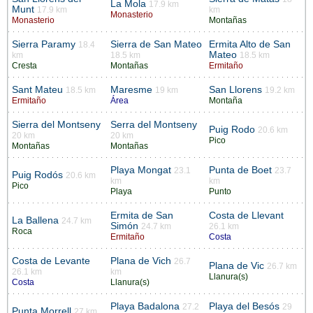
La Mola
17.9 km
Munt
17.9 km
km
Monasterio
Monasterio
Montañas
Sierra Paramy
Sierra de San Mateo
Ermita Alto de San
18.4
Mateo
km
18.5 km
18.5 km
Cresta
Montañas
Ermitaño
Sant Mateu
Maresme
San Llorens
18.5 km
19 km
19.2 km
Ermitaño
Área
Montaña
Sierra del Montseny
Serra del Montseny
Puig Rodo
20.6 km
20 km
20 km
Pico
Montañas
Montañas
Playa Mongat
Punta de Boet
23.1
23.7
Puig Rodós
20.6 km
km
km
Pico
Playa
Punto
Ermita de San
Costa de Llevant
La Ballena
24.7 km
Simón
24.7 km
26.1 km
Roca
Ermitaño
Costa
Costa de Levante
Plana de Vich
26.7
Plana de Vic
26.7 km
26.1 km
km
Llanura(s)
Costa
Llanura(s)
Playa Badalona
Playa del Besós
27.2
29
Punta Morrell
27 km