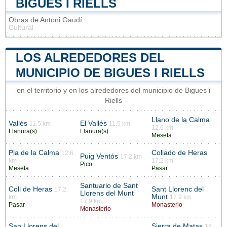
BIGUES I RIELLS
Obras de Antoni Gaudí
Cultural
LOS ALREDEDORES DEL
MUNICIPIO DE BIGUES I RIELLS
en el territorio y en los alrededores del municipio de Bigues i
Riells
Llano de la Calma
Vallés
El Vallés
11.5 km
11.5 km
12.6 km
Llanura(s)
Llanura(s)
Meseta
Pla de la Calma
Collado de Heras
12.6
Puig Ventós
17.2 km
km
17.2 km
Pico
Meseta
Pasar
Santuario de Sant
Coll de Heras
Sant Llorenc del
17.2
Llorens del Munt
Munt
km
17.9 km
17.9 km
Pasar
Monasterio
Monasterio
San Llorens del
Sierra de Matas
18