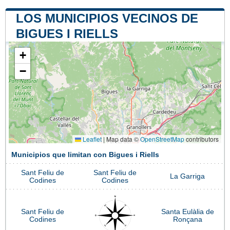
LOS MUNICIPIOS VECINOS DE
BIGUES I RIELLS
+
−
Leaflet
|
Map data ©
OpenStreetMap
contributors
Municipios que limitan con Bigues i Riells
Sant Feliu de
Sant Feliu de
La Garriga
Codines
Codines
Sant Feliu de
Santa Eulàlia de
Codines
Ronçana