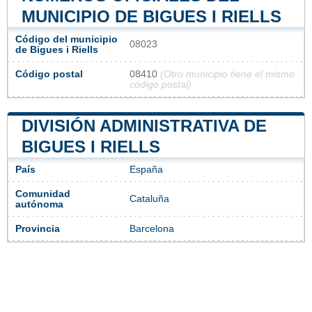
MUNICIPIO DE BIGUES I RIELLS
Código del municipio
08023
de Bigues i Riells
Código postal
08410
(Otro municipio tiene el mismo
código postal)
DIVISIÓN ADMINISTRATIVA DE
BIGUES I RIELLS
País
España
Comunidad
Cataluña
autónoma
Provincia
Barcelona