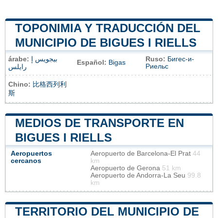
TOPONIMIA Y TRADUCCIÓN DEL
MUNICIPIO DE BIGUES I RIELLS
árabe:
بيجويس إ
Ruso:
Бигес-и-
Español:
Bigas
Риельс
رايلس
Chino:
比格西列利
斯
MEDIOS DE TRANSPORTE EN
BIGUES I RIELLS
Aeropuertos
Aeropuerto de Barcelona-El Prat
44
cercanos
km
Aeropuerto de Gerona
51 km
Aeropuerto de Andorra-La Seu
99.8
km
TERRITORIO DEL MUNICIPIO DE