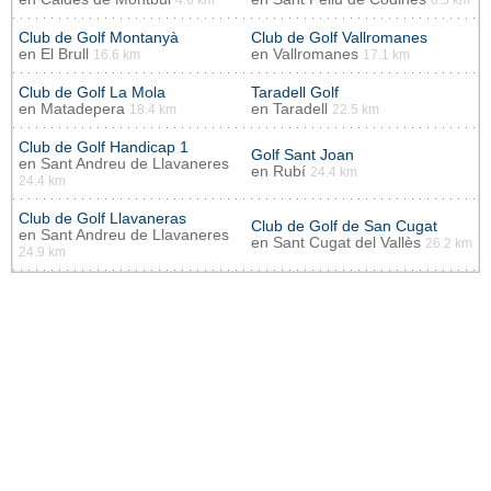
4.6 km
6.5 km
Club de Golf Montanyà
Club de Golf Vallromanes
en
El Brull
en
Vallromanes
16.6 km
17.1 km
Club de Golf La Mola
Taradell Golf
en
Matadepera
en
Taradell
18.4 km
22.5 km
Club de Golf Handicap 1
Golf Sant Joan
en
Sant Andreu de Llavaneres
en
Rubí
24.4 km
24.4 km
Club de Golf Llavaneras
Club de Golf de San Cugat
en
Sant Andreu de Llavaneres
en
Sant Cugat del Vallès
26.2 km
24.9 km