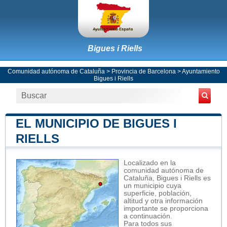
Bigues i Riells
Comunidad autónoma de Cataluña
>
Provincia de Barcelona
>
Ayuntamiento
Bigues i Riells
EL MUNICIPIO DE BIGUES I
RIELLS
Localizado en la
comunidad autónoma de
Cataluña, Bigues i Riells es
un municipio cuya
superficie, población,
altitud y otra información
importante se proporciona
a continuación.
Para todos sus