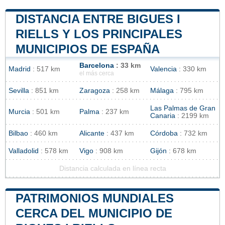
DISTANCIA ENTRE BIGUES I
RIELLS Y LOS PRINCIPALES
MUNICIPIOS DE ESPAÑA
Barcelona
: 33 km
Madrid
: 517 km
Valencia
: 330 km
el más cerca
Sevilla
: 851 km
Zaragoza
: 258 km
Málaga
: 795 km
Las Palmas de Gran
Murcia
: 501 km
Palma
: 237 km
Canaria
: 2199 km
Bilbao
: 460 km
Alicante
: 437 km
Córdoba
: 732 km
Valladolid
: 578 km
Vigo
: 908 km
Gijón
: 678 km
Distancia calculada en línea recta
PATRIMONIOS MUNDIALES
CERCA DEL MUNICIPIO DE