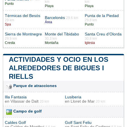
km
km
Punto
Playa
Playa
Térmicas del Besós
Punta de la Piedad
Barcelonès
29.6 km
29 km
29.8 km
Área
Spa
Punto
Sierra de Montnegre
Monte del Tibidabo
Santa Creu d’Olorda
29.9 km
30.3 km
30.8 km
Cresta
Montaña
Iglesia
ACTIVIDADES Y OCIO EN LOS
ALREDEDORES DE BIGUES I
RIELLS
Parque de atracciones
Illa Fantasia
Lusiberia
en
Vilassar de Dalt
en
Lloret de Mar
20 km
20 km
Campo de golf
Caldes Golf
Golf Sant Feliu
en
Caldes de Montbui
en
Sant Feliu de Codines