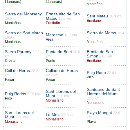
Llanura(s)
Llanura(s)
Montañas
Sierra del Montseny
Ermita Alto de San
Sant Mateu
16.9 km
Mateo
16.5 km
16.9 km
Ermitaño
Montañas
Ermitaño
Sierra de San Mateo
Sierra de Matas
18.4
Maresme
18.3 km
16.9 km
km
Área
Montañas
Montañas
Sierra Paramy
Punta de Boet
Ermita de San
20.3
20.6
Simón
km
km
21.5 km
Cresta
Punto
Ermitaño
Coll de Heras
Collado de Heras
22.2
Puig Rodo
22.6 km
km
22.2 km
Pico
Pasar
Pasar
Santuario de Sant
Sant Llorenc del
Puig Rodós
Llorens del Munt
22.6 km
Munt
22.8 km
Pico
22.8 km
Monasterio
Monasterio
San Llorens del
Playa Mongat
22.9
La Mola
22.8 km
Munt
22.8 km
km
Monasterio
Monasterio
Playa