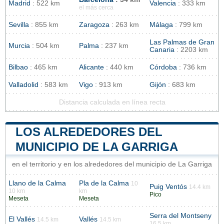
Madrid
: 522 km
Valencia
: 333 km
el más cerca
Sevilla
: 855 km
Zaragoza
: 263 km
Málaga
: 799 km
Las Palmas de Gran
Murcia
: 504 km
Palma
: 237 km
Canaria
: 2203 km
Bilbao
: 465 km
Alicante
: 440 km
Córdoba
: 736 km
Valladolid
: 583 km
Vigo
: 913 km
Gijón
: 683 km
Distancia calculada en línea recta
LOS ALREDEDORES DEL
MUNICIPIO DE LA GARRIGA
en el territorio y en los alrededores del municipio de La Garriga
Llano de la Calma
Pla de la Calma
10
Puig Ventós
14.4 km
10 km
km
Pico
Meseta
Meseta
Serra del Montseny
El Vallés
Vallés
14.5 km
14.5 km
16.5 km