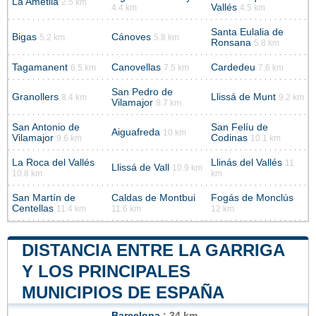
La Ametlla
2.5 km
Vallés
4.4 km
4.5 km
Santa Eulalia de
Bigas
Cánoves
5.2 km
5.8 km
Ronsana
5.8 km
Tagamanent
Canovellas
Cardedeu
6.5 km
7.5 km
7.6 km
San Pedro de
Granollers
Llissá de Munt
8.4 km
9.2 km
Vilamajor
8.7 km
San Antonio de
San Felíu de
Aiguafreda
10 km
Vilamajor
Codinas
9.6 km
10.1 km
La Roca del Vallés
Llinás del Vallés
11
Llissá de Vall
10.9 km
10.8 km
km
San Martín de
Caldas de Montbui
Fogás de Monclús
Centellas
11.4 km
11.6 km
12 km
DISTANCIA ENTRE LA GARRIGA
Y LOS PRINCIPALES
MUNICIPIOS DE ESPAÑA
Barcelona
: 34 km