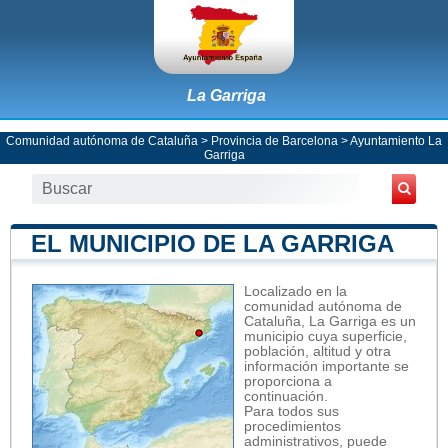
La Garriga
Comunidad autónoma de Cataluña
>
Provincia de Barcelona
>
Ayuntamiento La
Garriga
EL MUNICIPIO DE LA GARRIGA
Localizado en la
comunidad autónoma de
Cataluña, La Garriga es un
municipio cuya superficie,
población, altitud y otra
información importante se
proporciona a
continuación.
Para todos sus
procedimientos
administrativos, puede