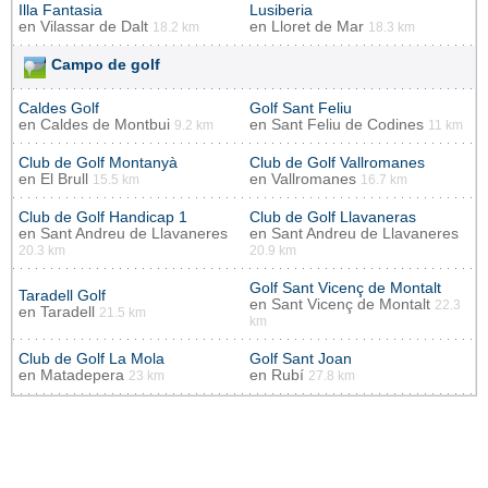
Illa Fantasia
Lusiberia
en
Vilassar de Dalt
en
Lloret de Mar
18.2 km
18.3 km
Campo de golf
Caldes Golf
Golf Sant Feliu
en
Caldes de Montbui
en
Sant Feliu de Codines
9.2 km
11 km
Club de Golf Montanyà
Club de Golf Vallromanes
en
El Brull
en
Vallromanes
15.5 km
16.7 km
Club de Golf Handicap 1
Club de Golf Llavaneras
en
Sant Andreu de Llavaneres
en
Sant Andreu de Llavaneres
20.3 km
20.9 km
Golf Sant Vicenç de Montalt
Taradell Golf
en
Sant Vicenç de Montalt
22.3
en
Taradell
21.5 km
km
Club de Golf La Mola
Golf Sant Joan
en
Matadepera
en
Rubí
23 km
27.8 km