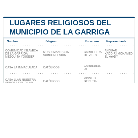
LUGARES RELIGIOSOS DEL
MUNICIPIO DE LA GARRIGA
Nombre
Religión
Dirección
Representante
COMUNIDAD ISLAMICA
ANOUAR
MUSULMANES SIN
CARRETERA
DE LA GARRIGA,
KADDIRI,MOHAMED
SUBCONFESIÓN
DE VIC, 9
MEZQUITA YOUSSEF
EL AYADY
CARDEDEU,
CASA LA INMACULADA
CATÓLICOS
25
PASSEIG
CASA LLAR NUESTRA
CATÓLICOS
DELS TIL-
SEÑORA DEL PILAR
LERS, 25
Lugares religiosos cerca de La Garriga
Nuestro sitio no está afiliado ni patrocinado por
ninguna entidad gubernamental de España. Somos
una empresa independiente enfocada en brindar
información valiosa a los ciudadanos y residentes del