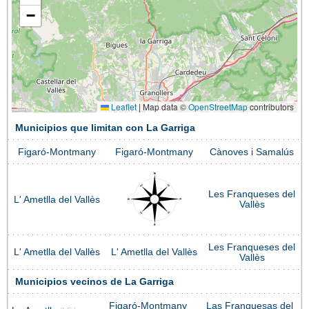
−
Leaflet
|
Map data ©
OpenStreetMap
contributors
Municipios que limitan con La Garriga
Figaró-Montmany
Figaró-Montmany
Cànoves i Samalús
Les Franqueses del
L' Ametlla del Vallès
Vallès
Les Franqueses del
L' Ametlla del Vallès
L' Ametlla del Vallès
Vallès
Municipios vecinos de La Garriga
Figaró-Montmany
Las Franquesas del