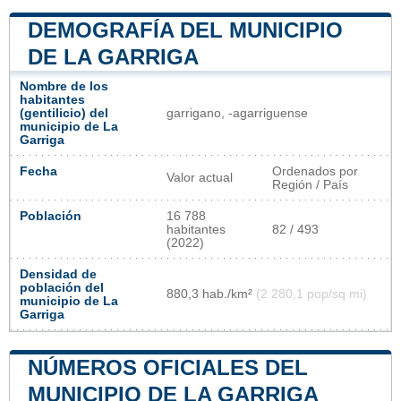
DEMOGRAFÍA DEL MUNICIPIO
DE LA GARRIGA
Nombre de los
habitantes
(gentilicio) del
garrigano, -agarriguense​
municipio de La
Garriga
Fecha
Ordenados por
Valor actual
Región / País
Población
16 788
habitantes
82 / 493
(2022)
Densidad de
población del
880,3 hab./km²
(2 280,1 pop/sq mi)
municipio de La
Garriga
NÚMEROS OFICIALES DEL
MUNICIPIO DE LA GARRIGA