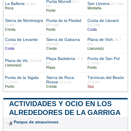
Punta Morrell
23.1
La Ballena
San Llorens
23 km
24.1 km
km
Roca
Montaña
Punto
Sierra de Montnegre
Punta de la Piedad
Costa de Llevant
25 km
25.5 km
25.7 km
Cresta
Punto
Costa
Costa de Levante
Sierra de Gabarra
Plana de Vich
26.4
25.7 km
26.4 km
km
Costa
Cresta
Llanura(s)
Playa Badalona
Punta de San Pol
27.8
Plana de Vic
26.4 km
km
27.8 km
Llanura(s)
Playa
Punto
Punta de la Sigala
Sierra de Roca
Térmicas del Besós
Rossa
27.8 km
29.1 km
29.6 km
Punto
Cresta
Spa
ACTIVIDADES Y OCIO EN LOS
ALREDEDORES DE LA GARRIGA
Parque de atracciones