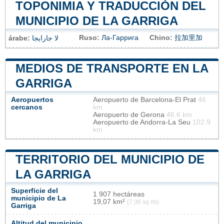
TOPONIMIA Y TRADUCCIÓN DEL
MUNICIPIO DE LA GARRIGA
Ruso:
Ла-Гаррига
Chino:
拉加里加
árabe:
لا جارايجا
MEDIOS DE TRANSPORTE EN LA
GARRIGA
Aeropuertos
Aeropuerto de Barcelona-El Prat
46
cercanos
km
Aeropuerto de Gerona
46.6 km
Aeropuerto de Andorra-La Seu
102.9
km
TERRITORIO DEL MUNICIPIO DE
LA GARRIGA
Superficie del
1 907 hectáreas
municipio de La
19,07 km²
(7,36 sq mi)
Garriga
Altitud del municipio