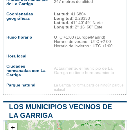
247 metros de altitud
de La Garriga
Coordenadas
Latitud:
41.6804
geográficas
Longitud:
2.28333
Latitud:
41° 40' 49'' Norte
Longitud:
2° 16' 60'' Este
Huso horario
UTC
+1:00 (Europe/Madrid)
Horario de verano : UTC +2:00
Horario de invierno : UTC +1:00
Hora local
Ciudades
Actualmente, el municipio de La
hermanadas con La
Garriga no tiene hermanamiento
Garriga
Parque natural
La Garriga no forma parte de ningún parque
natural
LOS MUNICIPIOS VECINOS DE
LA GARRIGA
+