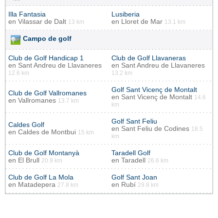
Illa Fantasia
Lusiberia
en
Vilassar de Dalt
en
Lloret de Mar
13 km
13.1 km
Campo de golf
Club de Golf Handicap 1
Club de Golf Llavaneras
en
Sant Andreu de Llavaneres
en
Sant Andreu de Llavaneres
12.6 km
13.2 km
Golf Sant Vicenç de Montalt
Club de Golf Vallromanes
en
Sant Vicenç de Montalt
14.6
en
Vallromanes
13.7 km
km
Golf Sant Feliu
Caldes Golf
en
Sant Feliu de Codines
18.5
en
Caldes de Montbui
15 km
km
Club de Golf Montanyà
Taradell Golf
en
El Brull
en
Taradell
20.9 km
26.6 km
Club de Golf La Mola
Golf Sant Joan
en
Matadepera
en
Rubí
27.8 km
29.8 km