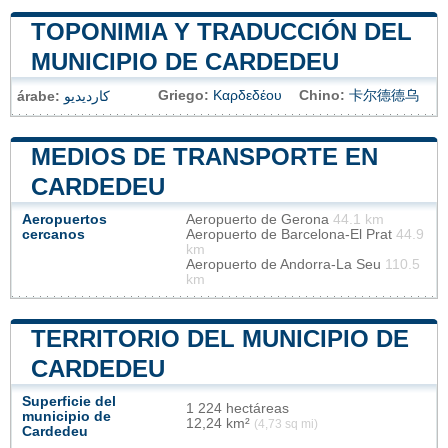
TOPONIMIA Y TRADUCCIÓN DEL
MUNICIPIO DE CARDEDEU
Griego:
Καρδεδέου
Chino:
卡尔德德乌
árabe:
كارديديو
MEDIOS DE TRANSPORTE EN
CARDEDEU
Aeropuertos
Aeropuerto de Gerona
44.1 km
cercanos
Aeropuerto de Barcelona-El Prat
44.9
km
Aeropuerto de Andorra-La Seu
110.5
km
TERRITORIO DEL MUNICIPIO DE
CARDEDEU
Superficie del
1 224 hectáreas
municipio de
12,24 km²
(4,73 sq mi)
Cardedeu