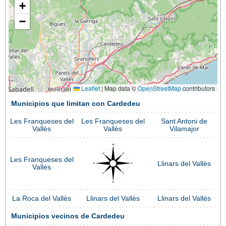
+
−
Leaflet
|
Map data ©
OpenStreetMap
contributors
Municipios que limitan con Cardedeu
Les Franqueses del
Les Franqueses del
Sant Antoni de
Vallès
Vallès
Vilamajor
Les Franqueses del
Llinars del Vallès
Vallès
La Roca del Vallès
Llinars del Vallès
Llinars del Vallès
Municipios vecinos de Cardedeu