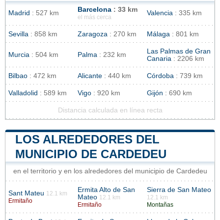
Barcelona
: 33 km
Madrid
: 527 km
Valencia
: 335 km
el más cerca
Sevilla
: 858 km
Zaragoza
: 270 km
Málaga
: 801 km
Las Palmas de Gran
Murcia
: 504 km
Palma
: 232 km
Canaria
: 2206 km
Bilbao
: 472 km
Alicante
: 440 km
Córdoba
: 739 km
Valladolid
: 589 km
Vigo
: 920 km
Gijón
: 690 km
Distancia calculada en línea recta
LOS ALREDEDORES DEL
MUNICIPIO DE CARDEDEU
en el territorio y en los alrededores del municipio de Cardedeu
Ermita Alto de San
Sierra de San Mateo
Sant Mateu
12.1 km
Mateo
12.1 km
12.1 km
Ermitaño
Ermitaño
Montañas