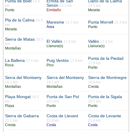
Punta de Boet
Ermita de San
Llano de la Calma
13.4
Simón
km
14.1 km
14.5 km
Punto
Ermitaño
Meseta
Pla de la Calma
14.5
Maresme
Punta Morrell
14.7 km
15.4 km
km
Área
Punto
Meseta
Sierra de Matas
16.5
El Vallés
Vallés
17.3 km
17.3 km
km
Llanura(s)
Llanura(s)
Montañas
Punta de la Piedad
La Ballena
Puig Ventós
17.5 km
17.8 km
17.9 km
Roca
Pico
Punto
Serra del Montseny
Sierra del Montseny
Sierra de Montnegre
18.1 km
18.1 km
18.8 km
Montañas
Montañas
Cresta
Playa Mongat
Punta de San Pol
Punta de la Sigala
19.5
km
20.5 km
20.5 km
Playa
Punto
Punto
Sierra de Gabarra
Costa de Llevant
Costa de Levante
21.1 km
21.8 km
21.8 km
Cresta
Costa
Costa