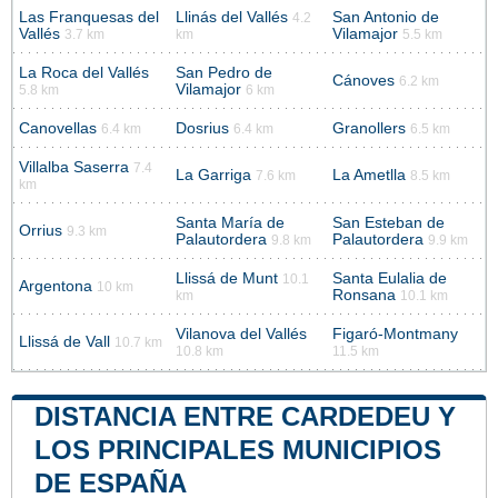
Las Franquesas del
Llinás del Vallés
San Antonio de
4.2
Vallés
Vilamajor
3.7 km
km
5.5 km
La Roca del Vallés
San Pedro de
Cánoves
6.2 km
Vilamajor
5.8 km
6 km
Canovellas
Dosrius
Granollers
6.4 km
6.4 km
6.5 km
Villalba Saserra
7.4
La Garriga
La Ametlla
7.6 km
8.5 km
km
Santa María de
San Esteban de
Orrius
9.3 km
Palautordera
Palautordera
9.8 km
9.9 km
Llissá de Munt
Santa Eulalia de
10.1
Argentona
10 km
Ronsana
km
10.1 km
Vilanova del Vallés
Figaró-Montmany
Llissá de Vall
10.7 km
10.8 km
11.5 km
DISTANCIA ENTRE CARDEDEU Y
LOS PRINCIPALES MUNICIPIOS
DE ESPAÑA