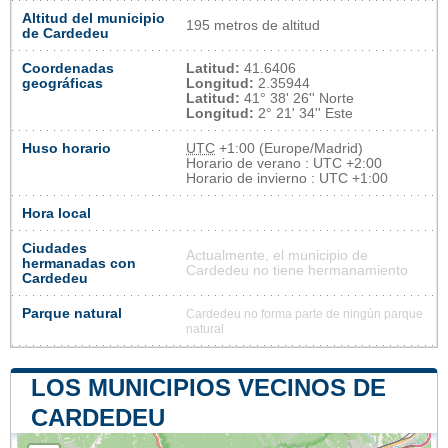
Altitud del municipio
195 metros de altitud
de Cardedeu
Coordenadas
Latitud:
41.6406
geográficas
Longitud:
2.35944
Latitud:
41° 38' 26'' Norte
Longitud:
2° 21' 34'' Este
Huso horario
UTC
+1:00 (Europe/Madrid)
Horario de verano : UTC +2:00
Horario de invierno : UTC +1:00
Hora local
Ciudades
Actualmente, el municipio de
hermanadas con
Cardedeu no tiene hermanamiento
Cardedeu
Parque natural
Cardedeu no forma parte de ningún parque
natural
LOS MUNICIPIOS VECINOS DE
CARDEDEU