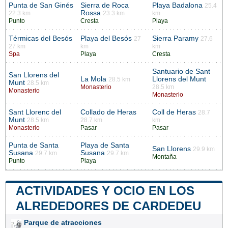
Punta de San Ginés
Sierra de Roca
Playa Badalona
25.4
Rossa
22.3 km
23.3 km
km
Punto
Cresta
Playa
Térmicas del Besós
Playa del Besós
Sierra Paramy
27
27.6
27 km
km
km
Spa
Playa
Cresta
Santuario de Sant
San Llorens del
La Mola
Llorens del Munt
28.5 km
Munt
28.5 km
Monasterio
28.5 km
Monasterio
Monasterio
Sant Llorenc del
Collado de Heras
Coll de Heras
28.7
Munt
28.5 km
28.7 km
km
Monasterio
Pasar
Pasar
Punta de Santa
Playa de Santa
San Llorens
29.9 km
Susana
Susana
29.7 km
29.7 km
Montaña
Punto
Playa
ACTIVIDADES Y OCIO EN LOS
ALREDEDORES DE CARDEDEU
Parque de atracciones