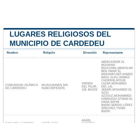
LUGARES RELIGIOSOS DEL
MUNICIPIO DE CARDEDEU
Nombre
Religión
Dirección
Representante
ABDELKADER EL
MOUHANI
BOUCHIBA,ABDESLAM
BEN OMAR EL
MEKHARCHEF,AHMED
BADA JILALI,AHMED
CHORRIB,AYOUB
VIRGEN
LAZAR,MOHAMED
COMUNIDAD ISLÁMICA
MUSULMANES SIN
DEL PILAR,
DEL LAL
DE CARDEDEU
SUBCONFESIÓN
128, BAJOS
JEBARI,MOHAMED EL
AZIZI
AZZOUZ,MOHAMMED
HAMDAOUI,OTMAN EL
HANA,SAFAE
BADRI,SERGIO LÓPEZ
SÁNCHEZ,THAMI
BADRI
ANGEL
CASA DE LA ORDEN
CATÓLICOS
GUIMERA,
52