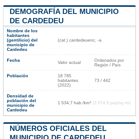
DEMOGRAFÍA DEL MUNICIPIO
DE CARDEDEU
Nombre de los
habitantes
(gentilicio) del
(cat.) cardedeuenc, -a
municipio de
Cardedeu
Fecha
Ordenados por
Valor actual
Región / País
Población
18 785
habitantes
73 / 442
(2022)
Densidad de
población del
1 534,7 hab./km²
(3 974,9 pop/sq mi)
municipio de
Cardedeu
NÚMEROS OFICIALES DEL
MUNICIPIO DE CARDEDEU