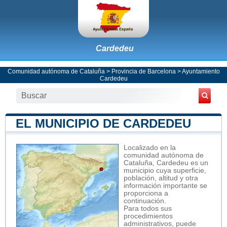
Cardedeu
Comunidad autónoma de Cataluña
>
Provincia de Barcelona
>
Ayuntamiento
Cardedeu
EL MUNICIPIO DE CARDEDEU
Localizado en la
comunidad autónoma de
Cataluña, Cardedeu es un
municipio cuya superficie,
población, altitud y otra
información importante se
proporciona a
continuación.
Para todos sus
procedimientos
administrativos, puede