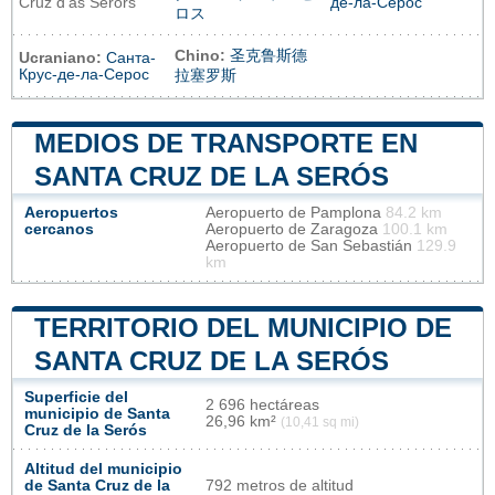
Cruz d'as Serors
де-ла-Серос
ロス
Chino:
圣克鲁斯德
Ucraniano:
Санта-
Крус-де-ла-Серос
拉塞罗斯
MEDIOS DE TRANSPORTE EN
SANTA CRUZ DE LA SERÓS
Aeropuertos
Aeropuerto de Pamplona
84.2 km
cercanos
Aeropuerto de Zaragoza
100.1 km
Aeropuerto de San Sebastián
129.9
km
TERRITORIO DEL MUNICIPIO DE
SANTA CRUZ DE LA SERÓS
Superficie del
2 696 hectáreas
municipio de Santa
26,96 km²
(10,41 sq mi)
Cruz de la Serós
Altitud del municipio
de Santa Cruz de la
792 metros de altitud