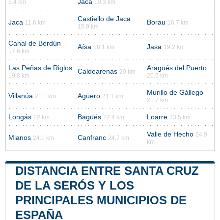
Jaca
5.4 km
10.3 km
Castiello de Jaca
Jaca
Borau
11.6 km
16.7 km
15.9 km
Canal de Berdún
Aísa
Jasa
18.1 km
19.2 km
17.6 km
Las Peñas de Riglos
Aragüés del Puerto
Caldearenas
20 km
19.8 km
20.5 km
Murillo de Gállego
Villanúa
Agüero
21.1 km
21.1 km
21.7 km
Longás
Bagüés
Loarre
22 km
22.4 km
23.5 km
Valle de Hecho
24.9
Mianos
Canfranc
24.1 km
24.7 km
km
DISTANCIA ENTRE SANTA CRUZ
DE LA SERÓS Y LOS
PRINCIPALES MUNICIPIOS DE
ESPAÑA