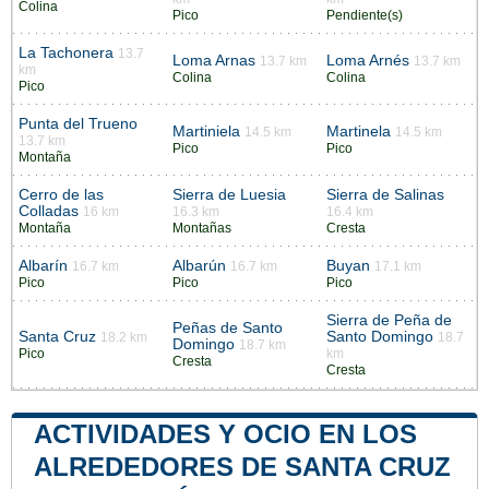
Colina
Pico
Pendiente(s)
La Tachonera
13.7
Loma Arnas
Loma Arnés
13.7 km
13.7 km
km
Colina
Colina
Pico
Punta del Trueno
Martiniela
Martinela
14.5 km
14.5 km
13.7 km
Pico
Pico
Montaña
Cerro de las
Sierra de Luesia
Sierra de Salinas
Colladas
16 km
16.3 km
16.4 km
Montaña
Montañas
Cresta
Albarín
Albarún
Buyan
16.7 km
16.7 km
17.1 km
Pico
Pico
Pico
Sierra de Peña de
Peñas de Santo
Santa Cruz
Santo Domingo
18.2 km
18.7
Domingo
18.7 km
Pico
km
Cresta
Cresta
ACTIVIDADES Y OCIO EN LOS
ALREDEDORES DE SANTA CRUZ