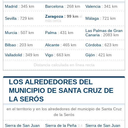
Madrid
: 345 km
Barcelona
: 268 km
Valencia
: 341 km
Zaragoza
: 99 km
el
Sevilla
: 729 km
Málaga
: 721 km
más cerca
Las Palmas de Gran
Murcia
: 507 km
Palma
: 431 km
Canaria
: 2083 km
Bilbao
: 203 km
Alicante
: 465 km
Córdoba
: 623 km
Valladolid
: 349 km
Vigo
: 663 km
Gijón
: 421 km
Distancia calculada en línea recta
LOS ALREDEDORES DEL
MUNICIPIO DE SANTA CRUZ DE
LA SERÓS
en el territorio y en los alrededores del municipio de Santa Cruz
de la Serós
Sierra de San Juan
Sierra de la Peña
Sierra de San Juan
3.4