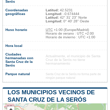
Serós
Coordenadas
Latitud:
42.5231
geográficas
Longitud:
-0.674444
Latitud:
42° 31' 23'' Norte
Longitud:
0° 40' 28'' Oeste
Huso horario
UTC
+1:00 (Europe/Madrid)
Horario de verano : UTC +2:00
Horario de invierno : UTC +1:00
Hora local
Ciudades
Actualmente, el municipio de Santa
hermanadas con
Cruz de la Serós no tiene
Santa Cruz de la
hermanamiento
Serós
Parque natural
Santa Cruz de la Serós no forma parte de
ningún parque natural
LOS MUNICIPIOS VECINOS DE
SANTA CRUZ DE LA SERÓS
+