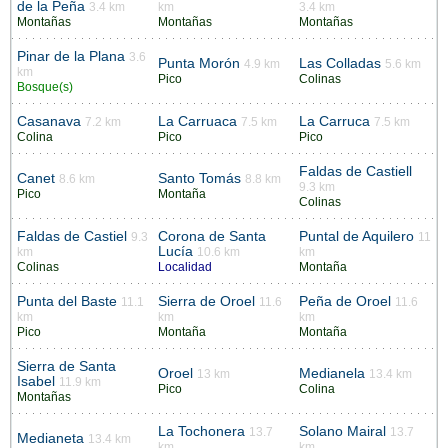
de la Peña
3.4 km
km
3.4 km
Montañas
Montañas
Montañas
Pinar de la Plana
3.6
Punta Morón
Las Colladas
4.9 km
5.6 km
km
Pico
Colinas
Bosque(s)
Casanava
La Carruaca
La Carruca
7.2 km
7.5 km
7.5 km
Colina
Pico
Pico
Faldas de Castiell
Canet
Santo Tomás
8.6 km
8.8 km
9.3 km
Pico
Montaña
Colinas
Faldas de Castiel
Corona de Santa
Puntal de Aquilero
9.3
11
Lucía
km
10.6 km
km
Colinas
Localidad
Montaña
Punta del Baste
Sierra de Oroel
Peña de Oroel
11.1
11.6
11.6
km
km
km
Pico
Montaña
Montaña
Sierra de Santa
Oroel
Medianela
13 km
13.4 km
Isabel
11.9 km
Pico
Colina
Montañas
La Tochonera
Solano Mairal
13.7
13.7
Medianeta
13.4 km
km
km